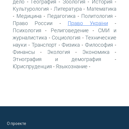
дело
География
Зоология
История
-
-
-
-
Культурология
Литература
Математика
-
-
Медицина
Педагогика
Политология
-
-
-
-
Право России
Право України
-
-
Психология
Религоведение
СМИ и
-
-
журналистика
Социология
Технические
-
-
науки
Транспорт
Физика
Философия
-
-
-
-
Финансы
Экология
Экономика
-
-
-
Этнография и демография
-
Юриспруденция
Языкознание
-
-
О проекте