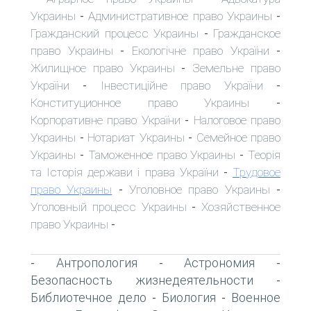
Украины
Административное право Украины
-
-
Гражданский процесс Украины
Гражданское
-
право Украины
Екологічне право України
-
-
Жилищное право Украины
Земельне право
-
України
Інвестиційне право України
-
-
Конституционное право Украины
-
Корпоративне право України
Налоговое право
-
Украины
Нотариат Украины
Семейное право
-
-
Украины
Таможенное право Украины
Теорія
-
-
та Історія держави і права України
Трудовое
-
право Украины
Уголовное право Украины
-
-
Уголовный процесс Украины
Хозяйственное
-
право Украины
-
Антропология
Астрономия
-
-
-
Безопасность жизнедеятельности
-
Библиотечное дело
Биология
Военное
-
-