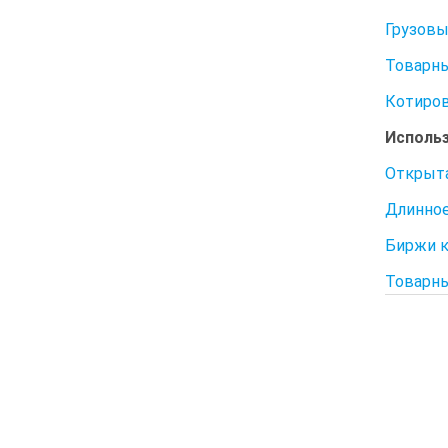
Грузовы
Товарны
Котиров
Использ
Открыта
Длинное
Биржи ко
Товарны