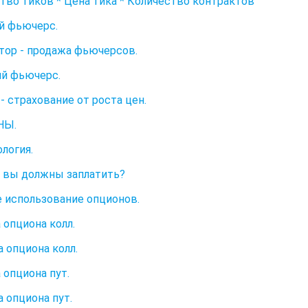
тво тиков * Цена тика * Количество контрактов
й фьючерс.
тор - продажа фьючерсов.
й фьючерс.
- страхование от роста цен.
НЫ.
логия.
 вы должны заплатить?
 использование опционов.
 опциона колл.
 опциона колл.
 опциона пут.
 опциона пут.