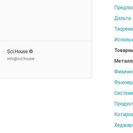
Предпол
Дельта.
Теорема
Использ
Товарн
Sci.House ©
info@sci.house
Металл
Физичес
Фьючерс
Система
Продукт
Котиров
Хеджиро