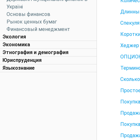
Количес
Україні
Длинны
Основы финансов
Рынок ценных бумаг
Спекуля
Финансовый менеджмент
Коротки
Экология
Экономика
Хеджер 
Этнография и демография
ОПЦИО
Юриспруденция
Языкознание
Термино
Сколько
Простое
Покупка
Продажа
Покупка
Продажа