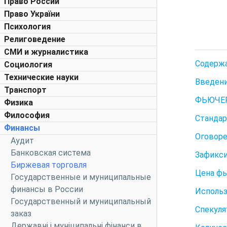
Право России
Право України
Психология
Религоведение
СМИ и журналистика
Содержа
Социология
Технические науки
Введени
Транспорт
ФЬЮЧЕ
Физика
Философия
Стандар
Финансы
Оговоре
Аудит
Банковская система
Зафикси
Биржевая торговля
Цена фь
Государственные и муниципальные
финансы в России
Использ
Государственный и муниципальный
Спекуля
заказ
Державні і муніципальні фінанси в