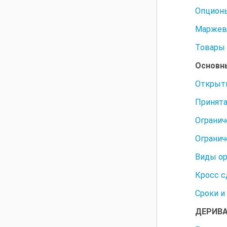
Опцион
Маржев
Товары 
Основны
Открыти
Принята
Огранич
Огранич
Виды ор
Кросс с
Сроки и
ДЕРИВА