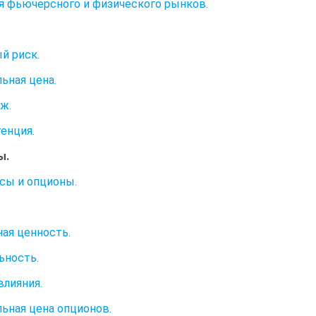
я фьючерсного и физического рынков.
й риск.
ьная цена.
ж.
енция.
ы.
сы и опционы.
ая ценность.
ьность.
влияния.
ьная цена опционов.