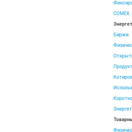
Фиксиро
COMEX.
Энергет
Биржи.
Физичес
Открыти
Продукт
Котиров
Использ
Коротко
Энергет
Товарн
Физичес