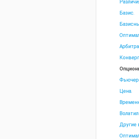
Различи
Базис.
Базисны
Оптимал
Арбитра
Конверг
Опцион
Фьючер
Цена.
Временн
Волатил
Другие 
Оптимал