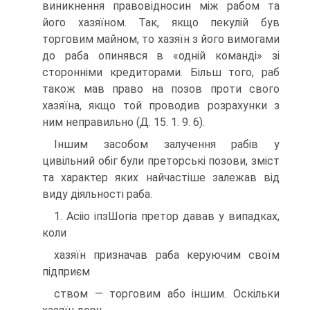
виникнення правовідносин між рабом та
його хазяїном. Так, якщо пекулій був
торговим майном, то хазяїн з його вимогами
до раба опинявся в «одній команді» зі
сторонніми кредиторами. Більш того, раб
також мав право на позов проти свого
хазяїна, якщо той проводив розрахунки з
ним неправильно (Д. 15. 1. 9. 6).
Іншим засобом залучення рабів у
цивільний обіг були преторські позови, зміст
та характер яких найчастіше залежав від
виду діяльності раба.
1. Асііо іпзШогіа претор давав у випадках,
коли
хазяїн призначав раба керуючим своїм
підприєм
ством — торговим або іншим. Оскільки