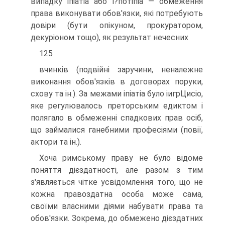
випадку іпіатіа або і?потіпіа — обмеження
права виконувати обов'язки, які потребують
довіри (бути опікуном, прокуратором,
декуріоном тощо), як результат нечесних
125
вчинків (подвійні заручини, неналежне
виконання обов'язків в договорах поруки,
схову та ін.). За межами іпіатіа було іигрЦисіо,
яке регулювалось преторським едиктом і
полягало в обмеженні спадкових прав осіб,
що займалися ганебними професіями (повії,
актори та ін.).
Хоча римському праву не було відоме
поняття дієздатності, але разом з тим
з'являється чітке усвідомлення того, що не
кожна правоздатна особа може сама,
своїми власними діями набувати права та
обов'язки. Зокрема, до обмежено дієздатних