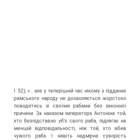
І. 52); «... але у теперішній час нікому з підданих
римського народу не дозволяється жорстоко
поводитись зі своїми рабами без законної
причини. За наказом імператора Антоніна той,
хто безпідставно уб'є свого раба, підлягає не
меншій відповідальності, ніж той, хто вбив
чужого раба. І навіть надмірна суворість