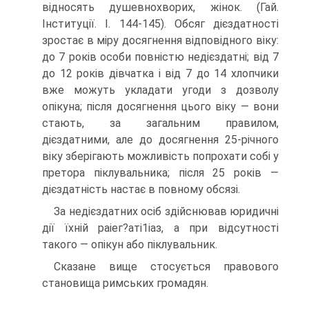
відносять душевнохворих, жінок. (Гай.
Інституції. І. 144-145). Обсяг дієздатності
зростає в міру досягнення відповідного віку:
до 7 років особи повністю недієздатні; від 7
до 12 років дівчатка і від 7 до 14 хлопчики
вже можуть укладати угоди з дозволу
опікуна; після досягнення цього віку — вони
стають, за загальним правилом,
дієздатними, але до досягнення 25-річного
віку зберігають можливість попрохати собі у
претора піклувальника; після 25 років —
дієздатність настає в повному обсязі.
За недієздатних осіб здійснював юридичні
дії їхній раіег?аті1іаз, а при відсутності
такого — опікун або піклувальник.
Сказане вище стосується правового
становища римських громадян.