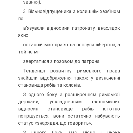
звання).
3. Вільновідпущеника з колишнім хазяїном
по
в'язували відносини патронату, внаслідок
яких
останній мав право на послуги лібертіна, а
той не міг
звертатися з позовом до патрона.
Тенденції розвитку римського права
знайшли відображення також у визначенні
становища рабів та колонів.
З одного боку, з розширенням римської
держави, ускладненням економічних
відносин становище рабів істотно
погіршується: вони остаточно набувають
статус «знаряддя, що говорить».
З іншого боку, має місце і низка