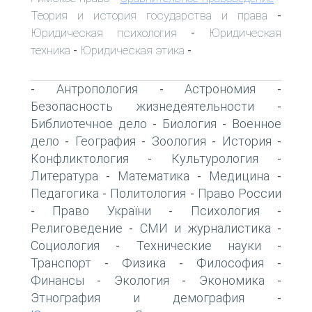
Теория и история государства и права
-
Юридическая психология
Юридическая
-
техника
Юридическая этика
-
-
Антропология
Астрономия
-
-
-
Безопасность жизнедеятельности
-
Библиотечное дело
Биология
Военное
-
-
дело
География
Зоология
История
-
-
-
-
Конфликтология
Культурология
-
-
Литература
Математика
Медицина
-
-
-
Педагогика
Политология
Право России
-
-
Право України
Психология
-
-
-
Религоведение
СМИ и журналистика
-
-
Социология
Технические науки
-
-
Транспорт
Физика
Философия
-
-
-
Финансы
Экология
Экономика
-
-
-
Этнография и демография
-