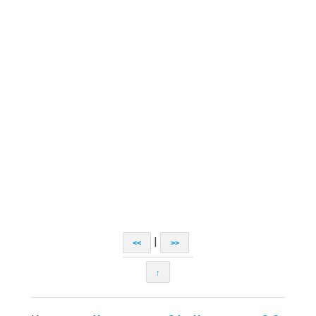
|
<<
>>
↑