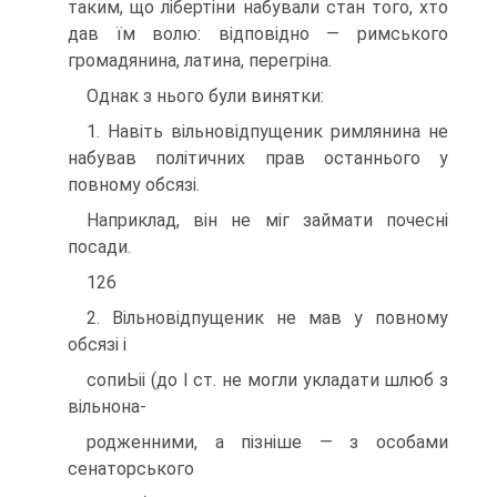
таким, що лібертіни набували стан того, хто
дав їм волю: відповідно — римського
громадянина, латина, перегріна.
Однак з нього були винятки:
1. Навіть вільновідпущеник римлянина не
набував політичних прав останнього у
повному обсязі.
Наприклад, він не міг займати почесні
посади.
126
2. Вільновідпущеник не мав у повному
обсязі і
сопиЬіі (до І ст. не могли укладати шлюб з
вільнона-
родженними, а пізніше — з особами
сенаторського