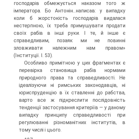
господарів обмежується наказом того ж
імператора. Бо Антонін...написав: у випадку
коли б жорстокість господарів видалася
нестерпною, їх треба примушувати продати
своїх рабів в інші руки. І те, й інше є
справедливим, позаяк ми не повинні
зловживати належним нам правом»
(Інституції. І. 53).
Особливо примітною у цих фрагментах є
перевірка становища рабів нормами
природного права та справедливості. Не
ідеалізуючи ні римських законодавців, ні
юриспруденцію в їх ставленні до рабства,
варто все ж підкреслити послідовність
тенденції застосування критеріїв — у даному
випадку принципу справедливості при
регулюванні різноманітних інститутів, в
тому числі і цього.