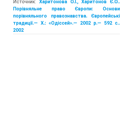
Источник:
Харитонова О.І., Харитонов Є.О..
Порівняльне право Європи: Основи
порівняльного правознавства. Європейські
традиції.— X.: «Одіссей».— 2002 р.— 592 с..
2002