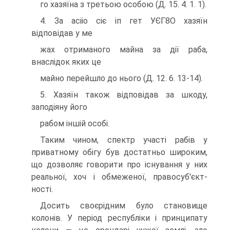
го хазяїна з третьою особою (Д. 15. 4. 1. 1).
4. За асііо сіє іп гет УЄГ8О хазяїн
відповідав у ме
жах отриманого майна за дії раба,
внаслідок яких це
майно перейшло до нього (Д. 12. 6. 13-14).
5. Хазяїн також відповідав за шкоду,
заподіяну його
рабом іншій особі.
Таким чином, спектр участі рабів у
приватному обігу був достатньо широким,
що дозволяє говорити про існування у них
реальної, хоч і обмеженої, правосуб'єкт-
ності.
Досить своєрідним було становище
колонів. У період республіки і принципату