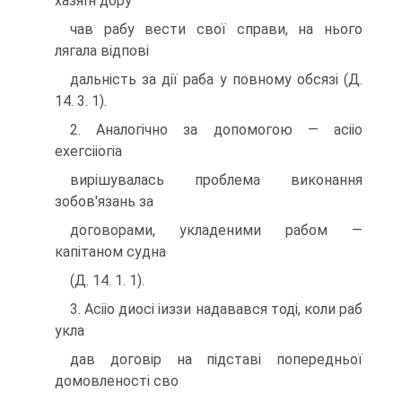
хазяїн дору
чав рабу вести свої справи, на нього
лягала відпові
дальність за дії раба у повному обсязі (Д.
14. 3. 1).
2. Аналогічно за допомогою — асііо
ехегсііогіа
вирішувалась проблема виконання
зобов'язань за
договорами, укладеними рабом —
капітаном судна
(Д. 14. 1. 1).
3. Асііо диосі іиззи надавався тоді, коли раб
укла
дав договір на підставі попередньої
домовленості сво