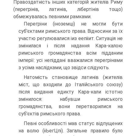
Правоздатність інших категорій жителів Риму
(перегрінів, латинів, лібертінів тощо)
обмежувалась певними рамками.
Перегріни (іноземці) не могли бути
суб'єктами римського права. Відносини за їх
участю регулювалися іиз еепііит. Ситуація не
змінилася і після надання Кара-калою
римського громадянства всім підданим
імперії: усі непіддані вважалися перегрінами
з усіма наслідками, що звідси слідують.
Натомість становище латинів (жителів
міст, що входили до Італійського союзу)
після видання едикту Кара-кали істотно
змінилося: набувши римського
громадянства, вони перетворилися на
суб'єктів римського права.
Певні особливості мав статус відпущених
на волю (ііЬегЦпі). Загальне правило було