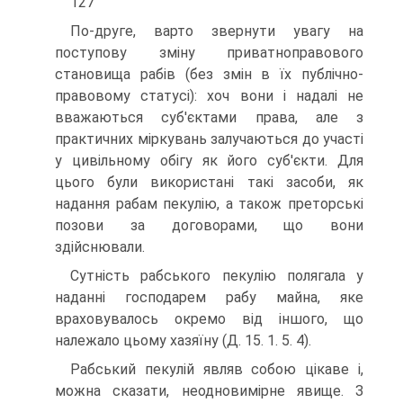
127
По-друге, варто звернути увагу на
поступову зміну приватноправового
становища рабів (без змін в їх публічно-
правовому статусі): хоч вони і надалі не
вважаються суб'єктами права, але з
практичних міркувань залучаються до участі
у цивільному обігу як його суб'єкти. Для
цього були використані такі засоби, як
надання рабам пекулію, а також преторські
позови за договорами, що вони
здійснювали.
Сутність рабського пекулію полягала у
наданні господарем рабу майна, яке
враховувалось окремо від іншого, що
належало цьому хазяїну (Д. 15. 1. 5. 4).
Рабський пекулій являв собою цікаве і,
можна сказати, неодновимірне явище. З