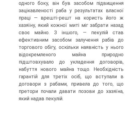
одного боку, він був засобом підвищення
зацікавленості раба у результатах власної
праці — врешті-решт на користь його ж
хазяїну, який кожної миті міг забрати назад
своє майно. З іншого, — пекулій став
ефективним засобом залучення рабів до
торгового обігу, оскільки наявність у нього
відокремленого майна природно
підштовхувало до укладення договорів,
набуття нового майна тощо. Необхідність
гарантій для третіх осіб, що вступали в
договори з рабами, привела до того, що
претори почали давати позови до хазяїна,
який надав пекулій.