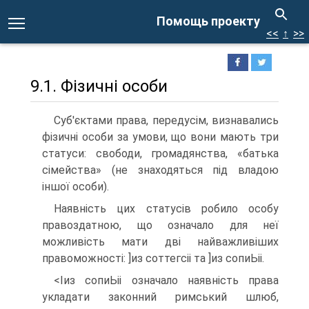
Помощь проекту
<<
↑
>>
9.1. Фізичні особи
Суб'єктами права, передусім, визнавались
фізичні особи за умови, що вони мають три
статуси: свободи, громадянства, «батька
сімейства» (не знаходяться під владою
іншої особи).
Наявність цих статусів робило особу
правоздатною, що означало для неї
можливість мати дві найважливіших
правоможності: ]из соттегсіі та ]из сопиЬіі.
<Іиз сопиЬіі означало наявність права
укладати законний римський шлюб,