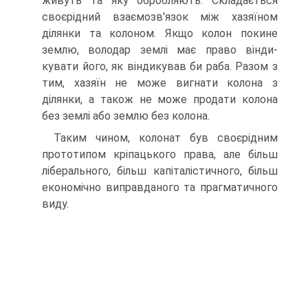
живуть та яку обробляють. Складається
своєрідний взаємозв'язок між хазяїном
ділянки та колоном. Якщо колон покине
землю, володар землі має право вінди-
кувати його, як віндикував би раба. Разом з
тим, хазяїн не може вигнати колона з
ділянки, а також не може продати колона
без землі або землю без колона.
Таким чином, колонат був своєрідним
прототипом кріпацького права, але більш
ліберального, більш капіталістичного, більш
економічно виправданого та прагматичного
виду.