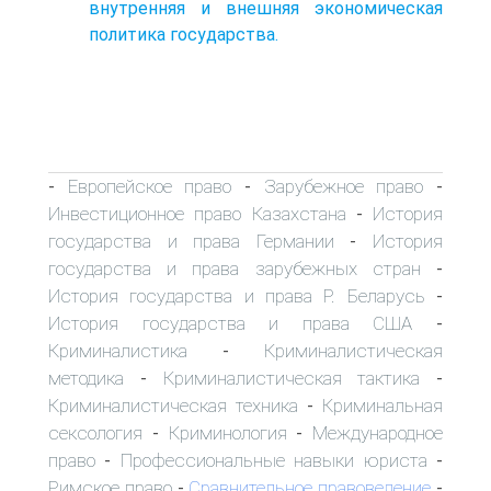
внутренняя и внешняя экономическая
политика государства.
Европейское право
Зарубежное право
-
-
-
Инвестиционное право Казахстана
История
-
государства и права Германии
История
-
государства и права зарубежных стран
-
История государства и права Р. Беларусь
-
История государства и права США
-
Криминалистика
Криминалистическая
-
методика
Криминалистическая тактика
-
-
Криминалистическая техника
Криминальная
-
сексология
Криминология
Международное
-
-
право
Профессиональные навыки юриста
-
-
Римское право
Сравнительное правоведение
-
-