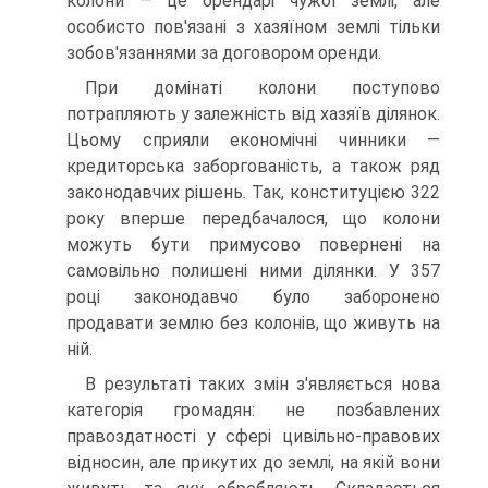
колони — це орендарі чужої землі, але
особисто пов'язані з хазяїном землі тільки
зобов'язаннями за договором оренди.
При домінаті колони поступово
потрапляють у залежність від хазяїв ділянок.
Цьому сприяли економічні чинники —
кредиторська заборгованість, а також ряд
законодавчих рішень. Так, конституцією 322
року вперше передбачалося, що колони
можуть бути примусово повернені на
самовільно полишені ними ділянки. У 357
році законодавчо було заборонено
продавати землю без колонів, що живуть на
ній.
В результаті таких змін з'являється нова
категорія громадян: не позбавлених
правоздатності у сфері цивільно-правових
відносин, але прикутих до землі, на якій вони