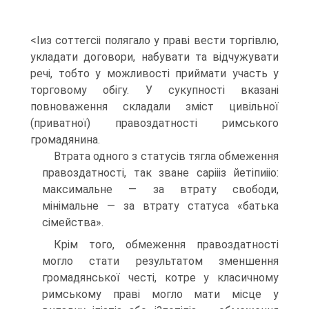
<Іиз соттегсіі полягало у праві вести торгівлю,
укладати договори, набувати та відчужувати
речі, тобто у можливості приймати участь у
торговому обігу. У сукупності вказані
повноваження складали зміст цивільної
(приватної) правоздатності римського
громадянина.
Втрата одного з статусів тягла обмеження
правоздатності, так зване саріііз йетіпиііо:
максимальне — за втрату свободи,
мінімальне — за втрату статуса «батька
сімейства».
Крім того, обмеження правоздатності
могло стати результатом зменшення
громадянської честі, котре у класичному
римському праві могло мати місце у