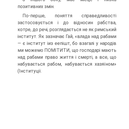
позитивних змін.
По-перше, поняття справедливості
застосовується і до відносин рабства,
котре, до речі, розглядається не як римський
інститут. Як зазначає Гай, «влада над рабами
— є інститут іиз еепішт, бо взагалі у народів
ми можемо ПОМІТИТИ, що господарі мають
над рабами право життя і смерті, а все, що
набувається рабом, набувається хазяїном»
(Інституції.