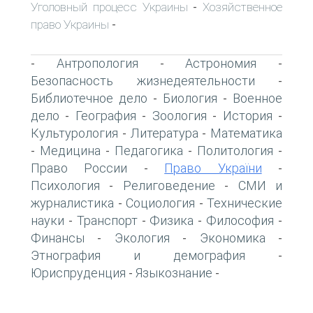
Уголовный процесс Украины
Хозяйственное
-
право Украины
-
Антропология
Астрономия
-
-
-
Безопасность жизнедеятельности
-
Библиотечное дело
Биология
Военное
-
-
дело
География
Зоология
История
-
-
-
-
Культурология
Литература
Математика
-
-
Медицина
Педагогика
Политология
-
-
-
-
Право России
Право України
-
-
Психология
Религоведение
СМИ и
-
-
журналистика
Социология
Технические
-
-
науки
Транспорт
Физика
Философия
-
-
-
-
Финансы
Экология
Экономика
-
-
-
Этнография и демография
-
Юриспруденция
Языкознание
-
-