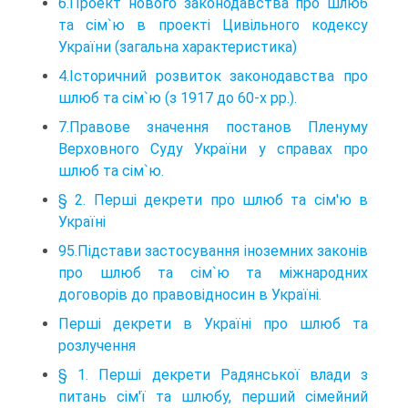
6.Проект нового законодавства про шлюб
та сім`ю в проекті Цивільного кодексу
України (загальна характеристика)
4.Історичний розвиток законодавства про
шлюб та сім`ю (з 1917 до 60-х рр.).
7.Правове значення постанов Пленуму
Верховного Суду України у справах про
шлюб та сім`ю.
§ 2. Перші декрети про шлюб та сім'ю в
Україні
95.Підстави застосування іноземних законів
про шлюб та сім`ю та міжнародних
договорів до правовідносин в Україні.
Перші декрети в Україні про шлюб та
розлучення
§ 1. Перші декрети Радянської влади з
питань сім'ї та шлюбу, перший сімейний