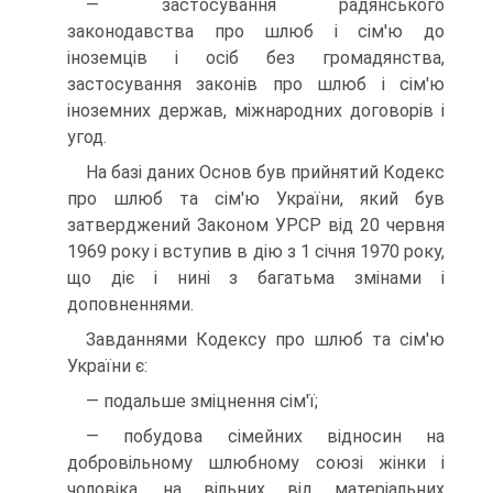
— застосування радянського
законодавства про шлюб і сім'ю до
іноземців і осіб без громадянства,
застосування законів про шлюб і сім'ю
іноземних держав, міжнародних договорів і
угод.
На базі даних Основ був прийнятий Кодекс
про шлюб та сім'ю України, який був
затверджений Законом УРСР від 20 червня
1969 року і вступив в дію з 1 січня 1970 року,
що діє і нині з багатьма змінами і
доповненнями.
Завданнями Кодексу про шлюб та сім'ю
України є:
— подальше зміцнення сім'ї;
— побудова сімейних відносин на
добровільному шлюбному союзі жінки і
чоловіка, на вільних від матеріальних