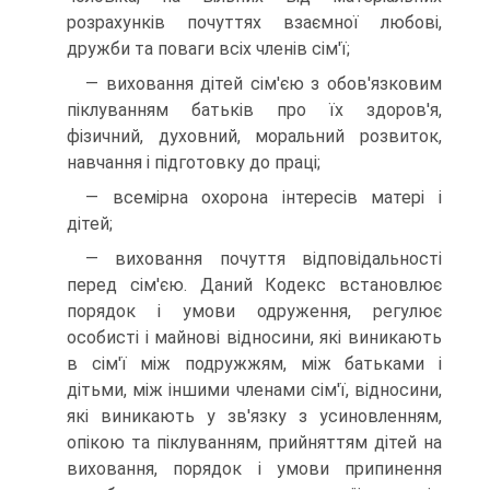
розрахунків почуттях взаємної любові,
дружби та поваги всіх членів сім'ї;
— виховання дітей сім'єю з обов'язковим
піклуванням батьків про їх здоров'я,
фізичний, духовний, моральний розвиток,
навчання і підготовку до праці;
— всемірна охорона інтересів матері і
дітей;
— виховання почуття відповідальності
перед сім'єю. Даний Кодекс встановлює
порядок і умови одруження, регулює
особисті і майнові відносини, які виникають
в сім'ї між подружжям, між батьками і
дітьми, між іншими членами сім'ї, відносини,
які виникають у зв'язку з усиновленням,
опікою та піклуванням, прийняттям дітей на
виховання, порядок і умови припинення