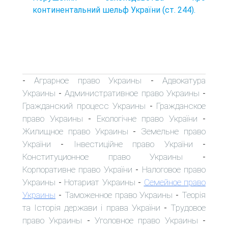
континентальний шельф України (ст. 244).
Аграрное право Украины
Адвокатура
-
-
Украины
Административное право Украины
-
-
Гражданский процесс Украины
Гражданское
-
право Украины
Екологічне право України
-
-
Жилищное право Украины
Земельне право
-
України
Інвестиційне право України
-
-
Конституционное право Украины
-
Корпоративне право України
Налоговое право
-
Украины
Нотариат Украины
Семейное право
-
-
Украины
Таможенное право Украины
Теорія
-
-
та Історія держави і права України
Трудовое
-
право Украины
Уголовное право Украины
-
-