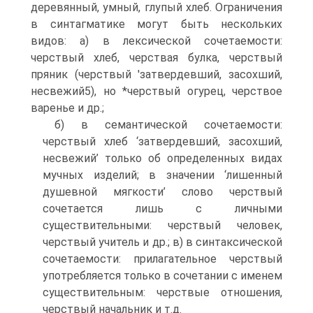
деревянный, умный, глупый хлеб. Ограничения
в синтагматике могут быть нескольких
видов: а) в лексической сочетаемости:
черствый хлеб, черствая булка, черствый
пряник (черствый 'затвердевший, засохший,
несвежий5), но *черствый огурец, черствое
варенье и др.;
б) в семантической сочетаемости:
черствый хлеб ‘затвердевший, засохший,
несвежий’ только об определенных видах
мучных изделий; в значении ‘лишенный
душевной мягкости’ слово черствый
сочетается лишь с личными
существительными: черствый человек,
черствый учитель и др.; в) в синтаксической
сочетаемости: прилагательное черствый
употребляется только в сочетании с именем
существительным: черствые отношения,
черствый начальник и т.д.