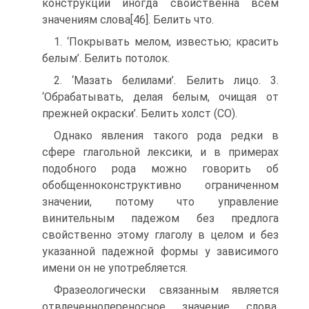
конструкции иногда свойственна всем
значениям слова[46]. Белить что.
1. ‘Покрывать мелом, известью; красить
белым’. Белить потолок.
2. ‘Мазать белилами’. Белить лицо. 3.
‘Обрабатывать, делая белым, очищая от
прежней окраски’. Белить холст (СО).
Однако явления такого рода редки в
сфере глагольной лексики, и в примерах
подобного рода можно говорить об
обобщенноконструктивно ограниченном
значении, потому что управление
винительным падежом без предлога
свойственно этому глаголу в целом и без
указанной падежной формы у зависимого
имени он не употребляется.
Фразеологически связанным является
отвлеченнопереносное значение слова,