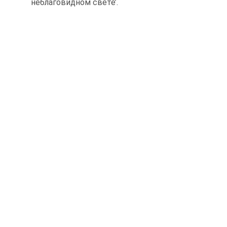
неблаговидном свете’.