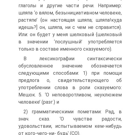
глаголы и другие части речи. Например:
шляпа ‘о вялом, безынициативном человеке,
растяпе’ {он настоящая шляпа; шляпа!куда
идешь?] он, шляпа, ни с чем не справится).
Или: он будет у меня шелковый {шелковый
в значении ‘послушный’ употребляется
только в составе именного сказуемого).
В лексикографии синтаксически
обусловленное значение обозначается
следующими способами: 1) при помощи
предлога о, свидетельствующего об
употреблении слова в роли сказуемого:
Мешок. 5. ‘О неповоротливом, неуклюжем
человеке’ (разг.) и
2) грамматическими пометами: Рад, в
знач. сказ. ‘О чувстве радости,
удовольствии, испытываемом кем-нибудь
от кого-чего-ни- будь’ (СО).