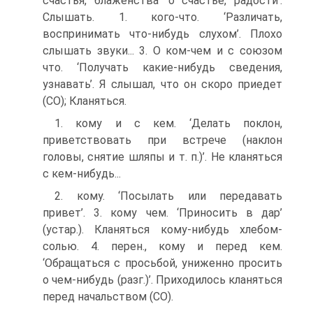
счастья, блаженства ‘о счастье, радости’.
Слышать. 1. кого-что. ‘Различать,
воспринимать что-нибудь слухом’. Плохо
слышать звуки... 3. О ком-чем и с союзом
что. ‘Получать какие-нибудь сведения,
узнавать’. Я слышал, что он скоро приедет
(СО); Кланяться.
1. кому и с кем. ‘Делать поклон,
приветствовать при встрече (наклон
головы, снятие шляпы и т. п.)’. Не кланяться
с кем-нибудь...
2. кому. ‘Посылать или передавать
привет’. 3. кому чем. ‘Приносить в дар’
(устар.). Кланяться кому-нибудь хлебом-
солью. 4. перен., кому и перед кем.
‘Обращаться с просьбой, униженно просить
о чем-нибудь (разг.)’. Приходилось кланяться
перед начальством (СО).