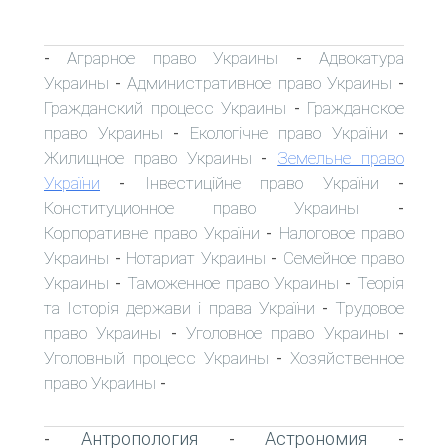
Аграрное право Украины
Адвокатура
-
-
Украины
Административное право Украины
-
-
Гражданский процесс Украины
Гражданское
-
право Украины
Екологічне право України
-
-
Жилищное право Украины
Земельне право
-
України
Інвестиційне право України
-
-
Конституционное право Украины
-
Корпоративне право України
Налоговое право
-
Украины
Нотариат Украины
Семейное право
-
-
Украины
Таможенное право Украины
Теорія
-
-
та Історія держави і права України
Трудовое
-
право Украины
Уголовное право Украины
-
-
Уголовный процесс Украины
Хозяйственное
-
право Украины
-
Антропология
Астрономия
-
-
-