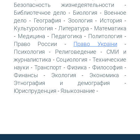
Безопасность жизнедеятельности
-
Библиотечное дело
Биология
Военное
-
-
дело
География
Зоология
История
-
-
-
-
Культурология
Литература
Математика
-
-
Медицина
Педагогика
Политология
-
-
-
-
Право России
Право України
-
-
Психология
Религоведение
СМИ и
-
-
журналистика
Социология
Технические
-
-
науки
Транспорт
Физика
Философия
-
-
-
-
Финансы
Экология
Экономика
-
-
-
Этнография и демография
-
Юриспруденция
Языкознание
-
-