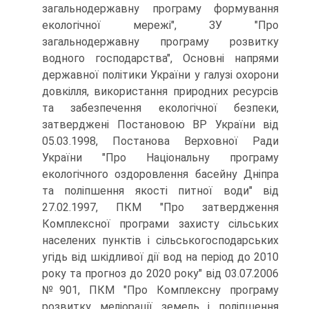
загальнодержавну програму формування
екологічної мережі", ЗУ "Про
загальнодержавну програму розвитку
водного господарства", Основні напрями
державної політики України у галузі охорони
довкілля, використання природних ресурсів
та забезпечення екологічної безпеки,
затверджені Постановою ВР України від
05.03.1998, Постанова Верховної Ради
України "Про Національну програму
екологічного оздоровлення басейну Дніпра
та поліпшення якості питної води" від
27.02.1997, ПКМ "Про затвердження
Комплексної програми захисту сільських
населених пунктів і сільськогосподарських
угідь від шкідливої дії вод на період до 2010
року та прогноз до 2020 року" від 03.07.2006
№901, ПКМ "Про Комплексну про­граму
розвитку меліорації земель і поліпшення