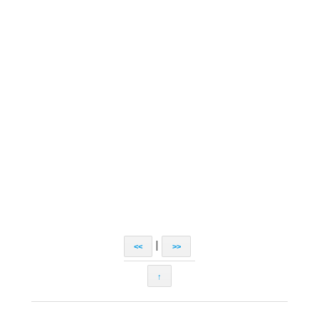
|
<<
>>
↑