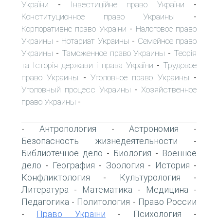
України
Інвестиційне право України
-
-
Конституционное право Украины
-
Корпоративне право України
Налоговое право
-
Украины
Нотариат Украины
Семейное право
-
-
Украины
Таможенное право Украины
Теорія
-
-
та Історія держави і права України
Трудовое
-
право Украины
Уголовное право Украины
-
-
Уголовный процесс Украины
Хозяйственное
-
право Украины
-
Антропология
Астрономия
-
-
-
Безопасность жизнедеятельности
-
Библиотечное дело
Биология
Военное
-
-
дело
География
Зоология
История
-
-
-
-
Конфликтология
Культурология
-
-
Литература
Математика
Медицина
-
-
-
Педагогика
Политология
Право России
-
-
Право України
Психология
-
-
-