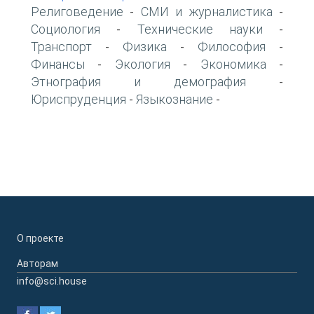
Религоведение
СМИ и журналистика
-
-
Социология
Технические науки
-
-
Транспорт
Физика
Философия
-
-
-
Финансы
Экология
Экономика
-
-
-
Этнография и демография
-
Юриспруденция
Языкознание
-
-
О проекте
Авторам
info@sci.house