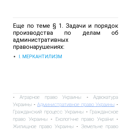
Еще по теме § 1. Задачи и порядок
производства по делам об
административных
правонарушениях:
I. МЕРКАНТИЛИЗМ
Аграрное право Украины
Адвокатура
-
-
Украины
Административное право Украины
-
-
Гражданский процесс Украины
Гражданское
-
право Украины
Екологічне право України
-
-
Жилищное право Украины
Земельне право
-