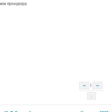
 или прокурору.
|
<<
>>
↑