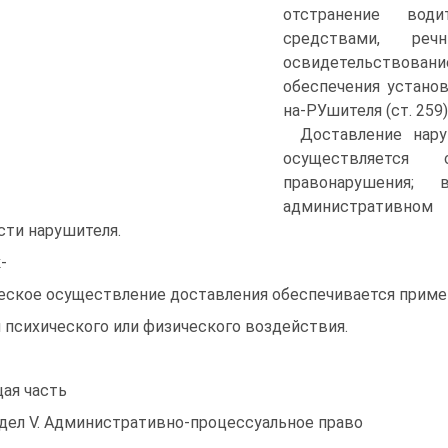
отстранение вод
средствами, р
освидетельствова
обеспечения устано
на-РУшителя (ст. 259) 
Доставление нар
осуществляется
правонарушения; 
административном 
сти нарушителя.
-
еское осуществление доставления обеспечивается приме
 психического или физического воздействия.
ая часть
дел V. Административно-процессуальное право