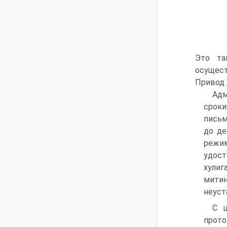
Это та
осущест
Привод 
Адм
сроки
письм
до де
режи
удост
хулиг
митин
неуст
С ц
прото