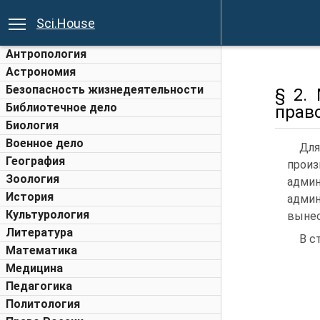
Sci.House
Антропология
Астрономия
Безопасность жизнедеятельности
§ 2.
Библиотечное дело
прав
Биология
Военное дело
Дл
География
прои
Зоология
адми
История
адми
Культурология
вынес
Литература
В ст
Математика
Медицина
Педагогика
Политология