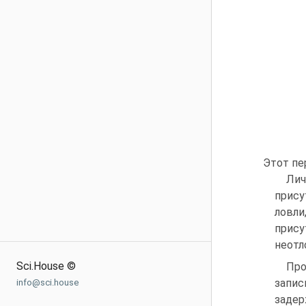
Этот пе
Лич
прису
ловли
прису
неотл
Sci.House ©
Про
запи
info@sci.house
задер