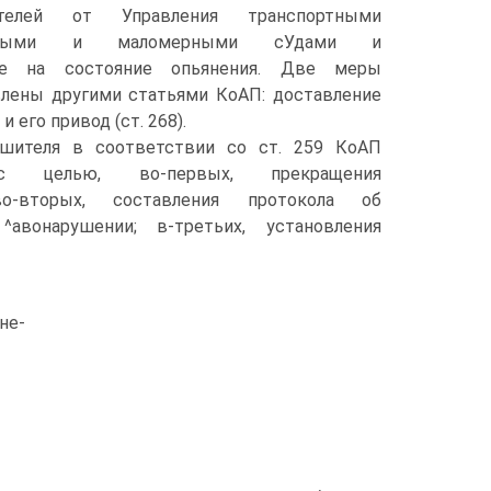
ителей от Управления транспортными
ечными и маломерными сУдами и
ние на состояние опьянения. Две меры
влены другими статьями КоАП: доставление
и его привод (ст. 268).
ушителя в соответствии со ст. 259 КоАП
 с целью, во-первых, прекращения
во-вторых, составления протокола об
^авонарушении; в-третьих, установления
не-