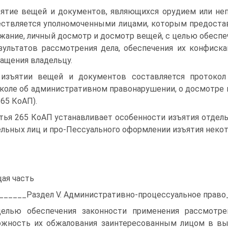
ятие вещей и документов, являющихся орудием или не
ствляется уполномоченными лицами, которым предоста
жание, личный досмотр и досмотр вещей, с целью обеспеч
зультатов рассмотрения дела, обеспечения их конфиска
ащения владельцу.
изъятии вещей и документов составляется протокол
коле об административном правонарушении, о досмотре 
265 КоАП).
тья 265 КоАП устанавливает особенности изъятия отдель
ельных лиц и про-Пессуального оформлении изъятия неко
ая часть
______Раздел V. Административно-процессуальное право
елью обеспечения законности применения рассмотр
ожность их обжалования заинтересованным лицом в в