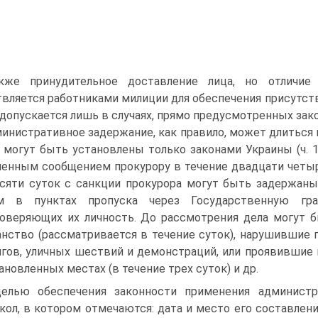
кже принудительное доставление лица, но отличи
вляется работниками милиции для обеспечения присутств
допускается лишь в случаях, прямо предусмотренных законо
инистративное задержание, как правило, может длиться 
 могут быть установлены только законами Украины (ч. 1 
енным сообщением прокурору в течение двадцати четыр
сяти суток с санкции прокурора могут быть задержан
м в пунктах пропуска через Государственную гр
оверяющих их личность. До рассмотрения дела могут 
анство (рассматривается в течение суток), нарушившие 
гов, уличных шествий и демонстраций, или проявившие н
ановленных местах (в течение трех суток) и др.
елью обеспечения законности применения администр
кол, в котором отмечаются: дата и место его составлени