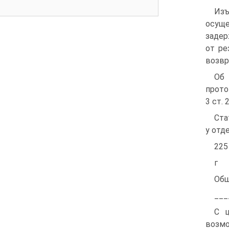
Изъ
осуще
задер
от ре
возвр
Об 
прото
3 ст. 
Ста
у отд
225
г
Общ
___
С ц
возм