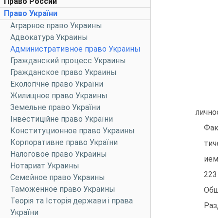
Право России
Право України
Аграрное право Украины
Адвокатура Украины
Административное право Украины
Гражданский процесс Украины
Гражданское право Украины
Екологічне право України
Жилищное право Украины
Земельне право України
лично
Інвестиційне право України
Фак
Конституционное право Украины
Корпоративне право України
тич
Налоговое право Украины
ием
Нотариат Украины
223
Семейное право Украины
Таможенное право Украины
Общ
Теорія та Історія держави і права
Раз
України