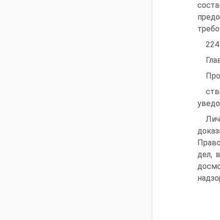
соста
предо
требо
224
Гла
Про
ст
уведо
Ли
доказ
Право
дел, 
досмо
надзо