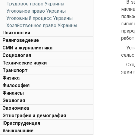
В з
Трудовое право Украины
мили
Уголовное право Украины
польз
Уголовный процесс Украины
гигие
Хозяйственное право Украины
приро
Психология
работ
Религоведение
СМИ и журналистика
Уст
сельс
Социология
Технические науки
Схо
Транспорт
явки 
Физика
Философия
Финансы
Экология
Экономика
Этнография и демография
Юриспруденция
Языкознание