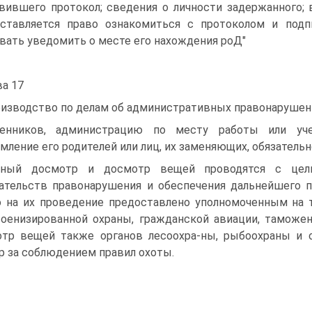
вившего протокол; сведения о личности задержанного;
ставляется право ознакомиться с протоколом и подпи
вать уведомить о месте его нахождения роД"
ва 17
изводство по делам об административных правонарушен
венников, администрацию по месту работы или уче
мление его родителей или лиц, их заменяющих, обязательно
чный досмотр и досмотр вещей проводятся с цель
ательств правонарушения и обеспечения дальнейшего п
 на их проведение предоставлено уполномоченным на 
военизированной охраны, гражданской авиации, таможе
тр вещей также органов лесоохра-ны, рыбоохраны и 
р за соблюдением правил охоты.