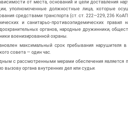
ависимости от места, оснований и цели доставления нар
ции, уполномоченные должностные лица, которые осу
ования средствами транспорта (ст. ст. 222—229, 236 КоАП
нических и санитарьо-противоэпидемических правил н
доохранительных органов, народные дружинники, общес
ники военизированной охраны.
ановлен максимальный срок пребывания нарушителя в
кого совета — один час.
дным с рассмотренными мерами обеспечения является пр
по вызову органа внутренних дел или судьи.