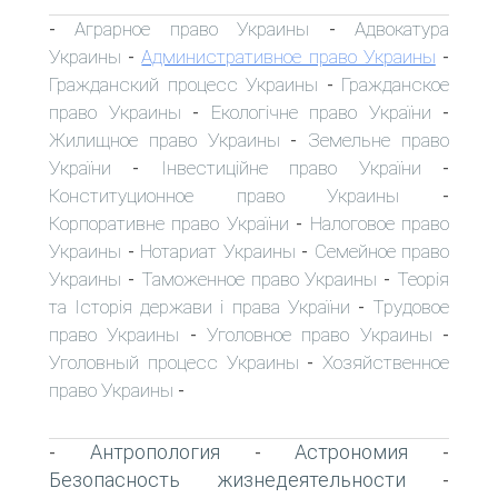
Аграрное право Украины
Адвокатура
-
-
Украины
Административное право Украины
-
-
Гражданский процесс Украины
Гражданское
-
право Украины
Екологічне право України
-
-
Жилищное право Украины
Земельне право
-
України
Інвестиційне право України
-
-
Конституционное право Украины
-
Корпоративне право України
Налоговое право
-
Украины
Нотариат Украины
Семейное право
-
-
Украины
Таможенное право Украины
Теорія
-
-
та Історія держави і права України
Трудовое
-
право Украины
Уголовное право Украины
-
-
Уголовный процесс Украины
Хозяйственное
-
право Украины
-
Антропология
Астрономия
-
-
-
Безопасность жизнедеятельности
-