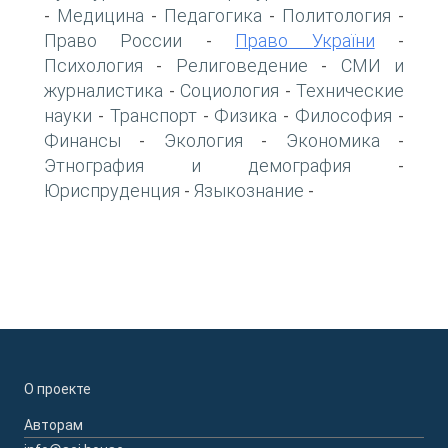
Медицина
Педагогика
Политология
-
-
-
-
Право России
Право України
-
-
Психология
Религоведение
СМИ и
-
-
журналистика
Социология
Технические
-
-
науки
Транспорт
Физика
Философия
-
-
-
-
Финансы
Экология
Экономика
-
-
-
Этнография и демография
-
Юриспруденция
Языкознание
-
-
О проекте
Авторам