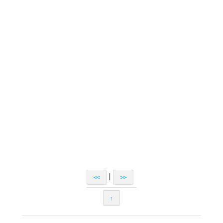
|
<<
>>
↑