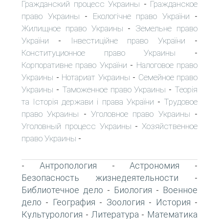
Гражданский процесс Украины
Гражданское
-
право Украины
Екологічне право України
-
-
Жилищное право Украины
Земельне право
-
України
Інвестиційне право України
-
-
Конституционное право Украины
-
Корпоративне право України
Налоговое право
-
Украины
Нотариат Украины
Семейное право
-
-
Украины
Таможенное право Украины
Теорія
-
-
та Історія держави і права України
Трудовое
-
право Украины
Уголовное право Украины
-
-
Уголовный процесс Украины
Хозяйственное
-
право Украины
-
Антропология
Астрономия
-
-
-
Безопасность жизнедеятельности
-
Библиотечное дело
Биология
Военное
-
-
дело
География
Зоология
История
-
-
-
-
Культурология
Литература
Математика
-
-