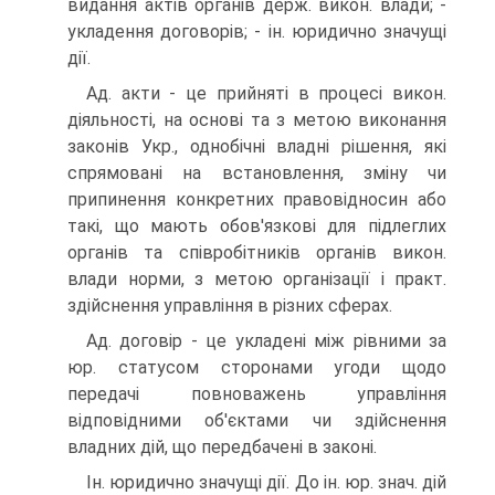
видання актів органів держ. викон. влади; -
укладення договорів; - ін. юридично значущі
дії.
Ад. акти - це прийняті в процесі викон.
діяльності, на основі та з метою виконання
законів Укр., однобічні владні рішення, які
спрямовані на встановлення, зміну чи
припинення конкретних правовідносин або
такі, що мають обов'язкові для підлеглих
органів та співробітників органів викон.
влади норми, з метою організації і практ.
здійснення управління в різних сферах.
Ад. договір - це укладені між рівними за
юр. статусом сторонами угоди щодо
передачі повноважень управління
відповідними об'єктами чи здійснення
владних дій, що передбачені в законі.
Ін. юридично значущі дії. До ін. юр. знач. дій