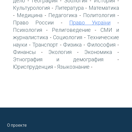
дело
География
Зоология
История
-
-
-
-
Культурология
Литература
Математика
-
-
Медицина
Педагогика
Политология
-
-
-
-
Право России
Право України
-
-
Психология
Религоведение
СМИ и
-
-
журналистика
Социология
Технические
-
-
науки
Транспорт
Физика
Философия
-
-
-
-
Финансы
Экология
Экономика
-
-
-
Этнография и демография
-
Юриспруденция
Языкознание
-
-
О проекте