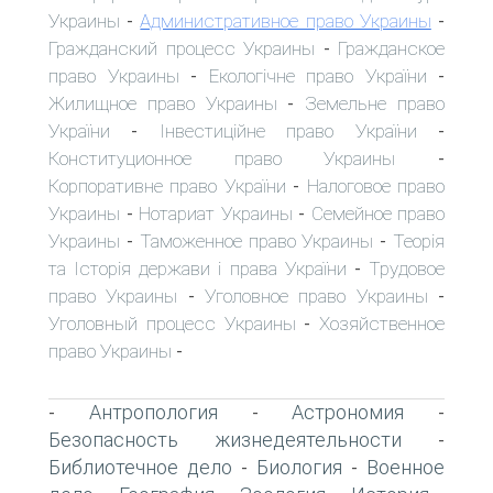
Украины
Административное право Украины
-
-
Гражданский процесс Украины
Гражданское
-
право Украины
Екологічне право України
-
-
Жилищное право Украины
Земельне право
-
України
Інвестиційне право України
-
-
Конституционное право Украины
-
Корпоративне право України
Налоговое право
-
Украины
Нотариат Украины
Семейное право
-
-
Украины
Таможенное право Украины
Теорія
-
-
та Історія держави і права України
Трудовое
-
право Украины
Уголовное право Украины
-
-
Уголовный процесс Украины
Хозяйственное
-
право Украины
-
Антропология
Астрономия
-
-
-
Безопасность жизнедеятельности
-
Библиотечное дело
Биология
Военное
-
-