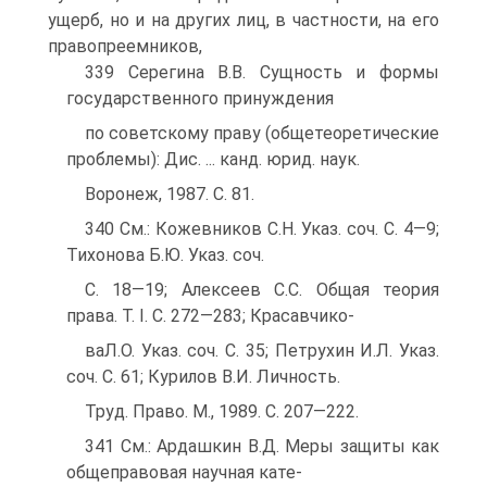
ущерб, но и на других лиц, в частности, на его
правопреемников,
339 Серегина В.В. Сущность и формы
государственного принуждения
по советскому праву (общетеоретические
проблемы): Дис. ... канд. юрид. наук.
Воронеж, 1987. С. 81.
340 См.: Кожевников С.Н. Указ. соч. С. 4—9;
Тихонова Б.Ю. Указ. соч.
С. 18—19; Алексеев С.С. Общая теория
права. T. I. С. 272—283; Красавчико-
ваЛ.О. Указ. соч. С. 35; Петрухин И.Л. Указ.
соч. С. 61; Курилов В.И. Личность.
Труд. Право. М., 1989. С. 207—222.
341 См.: Ардашкин В.Д. Меры защиты как
общеправовая научная кате-