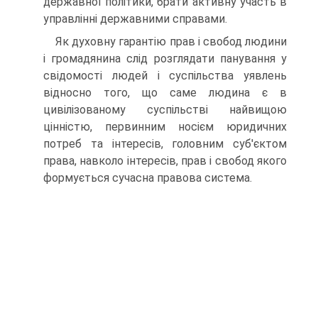
державної політики, брати активну участь в
управлінні державними справами.
Як духовну гарантію прав і свобод людини
і громадянина слід розглядати панування у
свідомості людей і суспільства уявлень
відносно того, що саме людина є в
цивілізованому суспільстві найвищою
цінністю, первинним носієм юридичних
потреб та інтересів, головним суб'єктом
права, навколо інтересів, прав і свобод якого
формується сучасна правова система.