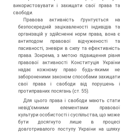
використовувати і захищати свої права та
свободи.
Правова активність ґрунтується на
безпосередній зацікавленості індивідів та
організацій у здійсненні норм права, вона є
антиподом правової відчуженості та
пасивності, зневіри в силу та ефективність
права. Зокрема, з метою підвищення рівня
правової активності Конституція України
надає кожному право будь-якими не
забороненими законом способами захищати
свої права і свободи від порушень і
протиправних посягань (ст. 55).
Для цього права і свободи мають стати
невід'ємними елементами правової
культури особистості і суспільства, що може
бути досягнуто лише в процесі
довготривалого поступу України на шляху