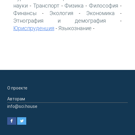
науки
Транспорт
Физика
Философия
-
-
-
-
Финансы
Экология
Экономика
-
-
-
Этнография и демография
-
Юриспруденция
Языкознание
-
-
О проекте
Авторам
info@sci.house