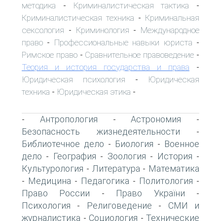
методика
Криминалистическая тактика
-
-
Криминалистическая техника
Криминальная
-
сексология
Криминология
Международное
-
-
право
Профессиональные навыки юриста
-
-
Римское право
Сравнительное правоведение
-
-
Теория и история государства и права
-
Юридическая психология
Юридическая
-
техника
Юридическая этика
-
-
Антропология
Астрономия
-
-
-
Безопасность жизнедеятельности
-
Библиотечное дело
Биология
Военное
-
-
дело
География
Зоология
История
-
-
-
-
Культурология
Литература
Математика
-
-
Медицина
Педагогика
Политология
-
-
-
-
Право России
Право України
-
-
Психология
Религоведение
СМИ и
-
-
журналистика
Социология
Технические
-
-