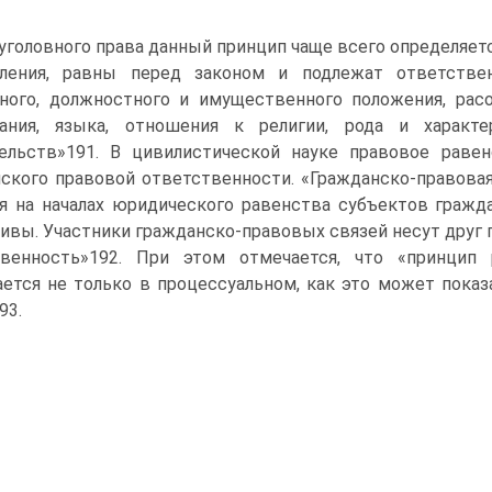
 уголовного права данный принцип чаще всего определяе
пления, равны перед законом и подлежат ответстве
ного, должностного и имущественного положения, расо
вания, языка, отношения к религии, рода и характ
тельств»191. В цивилистической науке правовое раве
ского правовой ответственности. «Гражданско-правовая
я на началах юридического равенства субъектов гражд
ивы. Участники гражданско-правовых связей несут друг 
твенность»192. При этом отмечается, что «принцип
ется не только в процессуальном, как это может показ
93.