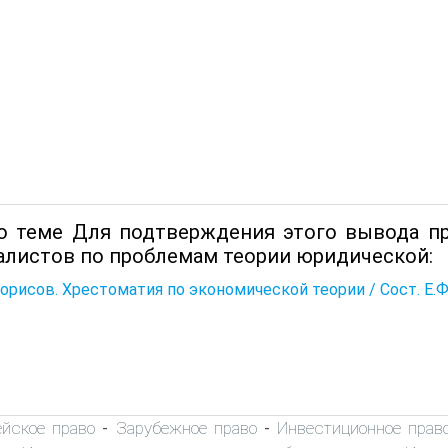
о теме Для подтверждения этого вывода п
алистов по проблемам теории юридической:
Борисов. Хрестоматия по экономической теории / Сост. Е.Ф. Б
ейское право
Зарубежное право
Инвестиционное прав
-
-