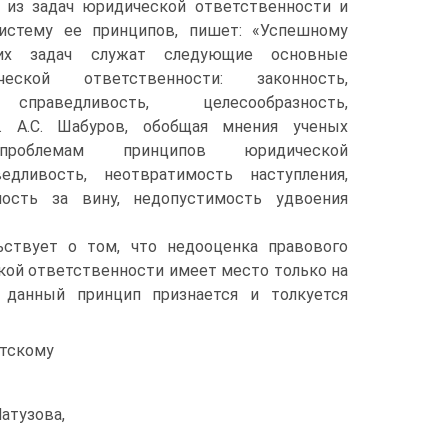
дя из задач юридической ответственности и
истему ее принципов, пишет: «Успешному
их задач служат следующие основные
еской ответственности: законность,
 справедливость, целесообразность,
8. А.С. Шабуров, обобщая мнения ученых
облемам принципов юридической
ведливость, неотвратимость наступления,
нность за вину, недопустимость удвоения
ствует о том, что недооценка правового
кой ответственности имеет место только на
 данный принцип признается и толкуется
етскому
Матузова,