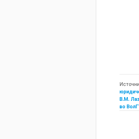
Источн
юридиче
В.М. Ла
во ВолГУ