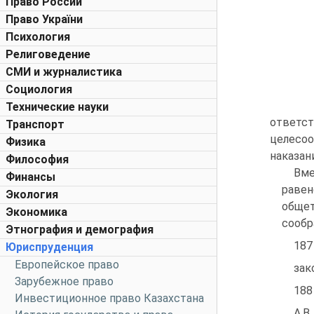
Право России
Право України
Психология
Религоведение
СМИ и журналистика
Социология
Технические науки
ответс
Транспорт
целесо
Физика
наказан
Философия
Вме
Финансы
равен
Экология
обще
Экономика
сообр
Этнография и демография
187
Юриспруденция
Европейское право
зак
Зарубежное право
188
Инвестиционное право Казахстана
А.В.