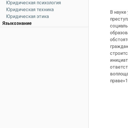
Юридическая психология
Юридическая техника
В науке
Юридическая этика
престу
Языкознание
социаль
образо
обстоя
граждан
строитс
инициат
ответс
воплоща
праве»1