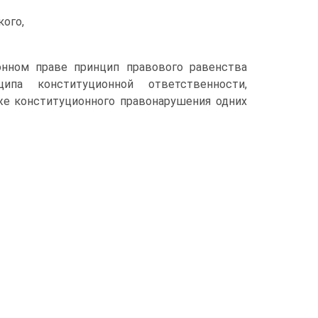
кого,
онном праве принцип правового равенства
ипа конституционной ответственности,
же конституционного правонарушения одних