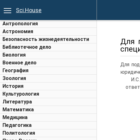
Sci.House
Антропология
Астрономия
Безопасность жизнедеятельности
Для 
Библиотечное дело
спец
Биология
Военное дело
Для по
География
юридиче
Зоология
И.
История
ответ
Культурология
Литература
Математика
Медицина
Педагогика
Политология