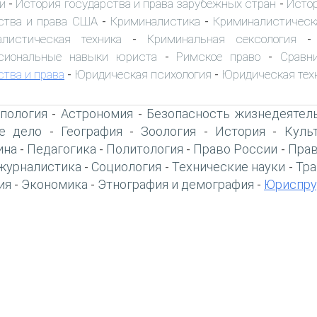
и
История государства и права зарубежных стран
Истор
-
-
ства и права США
Криминалистика
Криминалистическ
-
-
алистическая техника
Криминальная сексология
-
сиональные навыки юриста
Римское право
Сравн
-
-
ства и права
Юридическая психология
Юридическая тех
-
-
пология
Астрономия
Безопасность жизнедеятел
-
-
е дело
География
Зоология
История
Куль
-
-
-
-
ина
Педагогика
Политология
Право России
Прав
-
-
-
-
журналистика
Социология
Технические науки
Тра
-
-
-
ия
Экономика
Этнография и демография
Юриспру
-
-
-