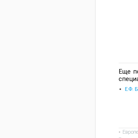
Еще п
специ
Е.Ф. 
Европ
-