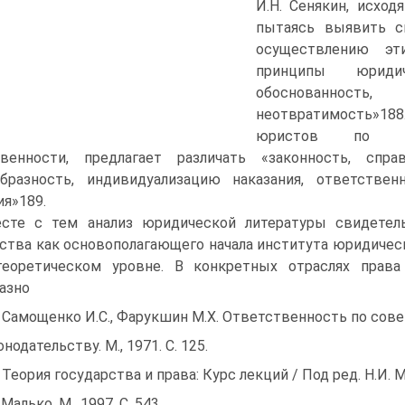
И.Н. Сенякин, исхо
пытаясь выявить с
осуществлению эт
принципы юридич
обоснованность,
неотвратимость»18
юристов по пр
твенности, предлагает различать «законность, спра
образность, индивидуализацию наказания, ответстве
ия»189.
сте с тем анализ юридической литературы свидетель
ства как основополагающего начала института юридичес
теоретическом уровне. В конкретных отраслях права
азно
 Самощенко И.С., Фарукшин М.Х. Ответственность по сов
онодательству. М., 1971. С. 125.
 Теория государства и права: Курс лекций / Под ред. Н.И. 
 Малько. М., 1997. С. 543.