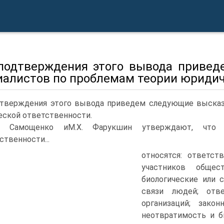
подтверждения этого вывода приве
иалистов по проблемам теории юриди
дтверждения этого вывода приведем следующие высказ
ской ответственности.
С. Самощенко иМ.Х. Фарукшин утверждают, что
ственности...
относятся: ответст
участников обще
биологические или 
связи людей; отв
организаций; закон
неотвратимость и б