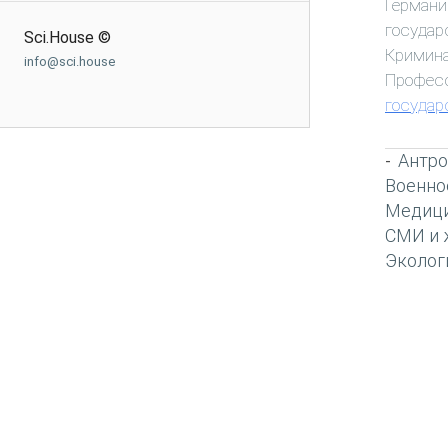
Германи
государ
Sci.House ©
Кримин
info@sci.house
Профес
государ
Антро
-
Военно
Медиц
СМИ и 
Эколог