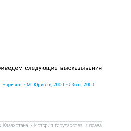
риведем следующие высказывания
орисов. - М.: Юристъ, 2000. - 536 с., 2000
о Казахстана
История государства и права
-