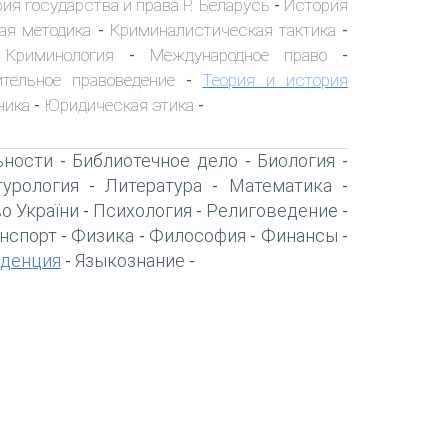
ия государства и права Р. Беларусь
История
-
ая методика
Криминалистическая тактика
-
-
Криминология
Международное право
-
-
-
ительное правоведение
Теория и история
-
ника
Юридическая этика
-
-
ьности
Библиотечное дело
Биология
-
-
-
турология
Литература
Математика
-
-
-
о України
Психология
Религоведение
-
-
-
нспорт
Физика
Философия
Финансы
-
-
-
-
денция
Языкознание
-
-