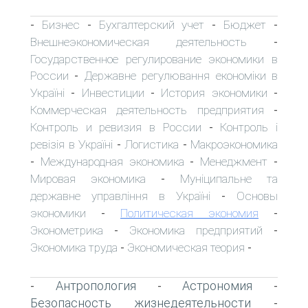
Бизнес
Бухгалтерский учет
Бюджет
-
-
-
-
Внешнеэкономическая деятельность
-
Государственное регулирование экономики в
России
Державне регулювання економіки в
-
Україні
Инвестиции
История экономики
-
-
-
Коммерческая деятельность предприятия
-
Контроль и ревизия в России
Контроль і
-
ревізія в Україні
Логистика
Макроэкономика
-
-
Международная экономика
Менеджмент
-
-
-
Мировая экономика
Муніципальне та
-
державне управління в Україні
Основы
-
экономики
Политическая экономия
-
-
Эконометрика
Экономика предприятий
-
-
Экономика труда
Экономическая теория
-
-
Антропология
Астрономия
-
-
-
Безопасность жизнедеятельности
-