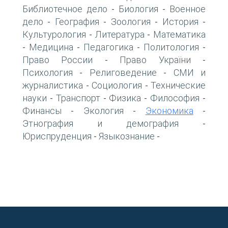
Библиотечное дело
Биология
Военное
-
-
дело
География
Зоология
История
-
-
-
-
Культурология
Литература
Математика
-
-
Медицина
Педагогика
Политология
-
-
-
-
Право России
Право України
-
-
Психология
Религоведение
СМИ и
-
-
журналистика
Социология
Технические
-
-
науки
Транспорт
Физика
Философия
-
-
-
-
Финансы
Экология
Экономика
-
-
-
Этнография и демография
-
Юриспруденция
Языкознание
-
-