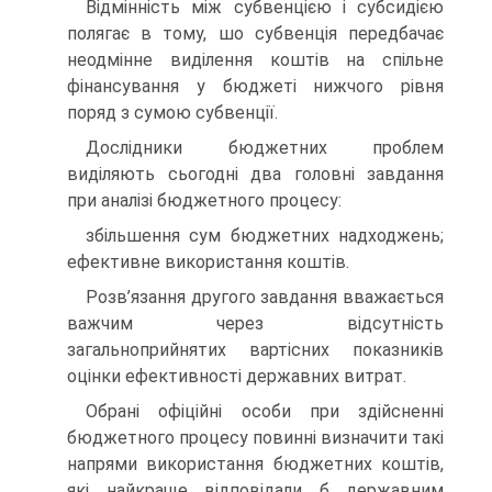
Відмінність між субвенцією і субсидією
полягає в тому, шо субвенція передбачає
неодмінне виділення коштів на спільне
фінансування у бюджеті нижчого рівня
поряд з сумою субвенції.
Дослідники бюджетних проблем
виділяють сьогодні два головні завдання
при аналізі бюджетного процесу:
збільшення сум бюджетних надходжень;
ефективне використання коштів.
Розв’язання другого завдання вважається
важчим через відсутність
загальноприйнятих вартісних показників
оцінки ефективності державних витрат.
Обрані офіційні особи при здійсненні
бюджетного процесу повинні визначити такі
напрями використання бюджетних коштів,
які найкраще відповідали б державним