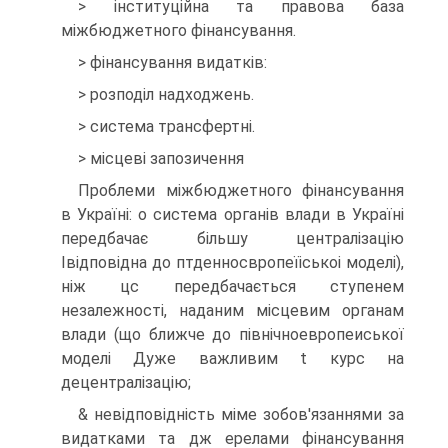
> інституційна та правова база
міжбюджетного фінансування.
> фінансування видатків:
> розподіл надходжень.
> система трансфертні.
> місцеві запозичення
Проблеми міжбюджетного фінансування
в Україні: о система органів влади в Україні
передбачає більшу централізацію
Івідповідна до птденносвропеїіськоі моделі),
ніж цс передбачається ступенем
незалежності, наданим місцевим органам
влади (що ближче до північноевропеиської
моделі Дуже важливим t курс на
децентралізацію;
& невідповідність міме зобов'язаннями за
видатками та дж ерелами фінансування