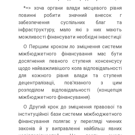
*=> хоча органи влади місцевого рівня
повинні робити значний внесок г
забезпечення суспільних благ та
інфраструктуру, мало які з них мають
можливості фінансувати необхідні інвестиції
О Першим кроком ло зміцнення системи
міжбюджетного фінансування мас бути
досягнення певного ступеня консенсусу
щодо найважливішого кола відповідальності
для кожного рівня влади та ступеня
децентралізації, пов'язаного з цим
розподілом відповідальності (концепція
міжбюджетного фінансування).
О Другий крок до зміцнення правової та
інстнтуційної бази системи міжбюджетного
фінансування полягає у перегляді чинних
законів й у виправленні найбільш явних