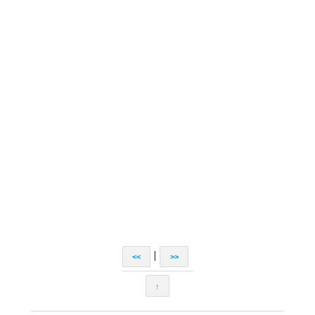
|
<<
>>
↑