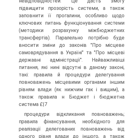
невідповідностей. Це дасть змогу
підвищити прозорість системи, а також
заповнити її прогалини, особливо щодо
ключових питань функціонування системи
(методики розрахунку міжбюджетних
трансфертів). Паралельно потрібно буде
вносити зміни до законів "Про місцеве
самоврядування в Україні" та "Про місцеві
державні адміністрації". Найважливіші
питання, які нині відсутні в даному законі,
такі: правила й процедури делегування
повноважень місцевими органами іншим
рівням влади (як нижчим гак і вищим), а
також правила н Бюджет і бюджетна
система £|7
процедури відкликання повноважень;
правила фінансування, необхідного для
реалізації делегованих повноважень від
одного рівня влади до іншого, а також