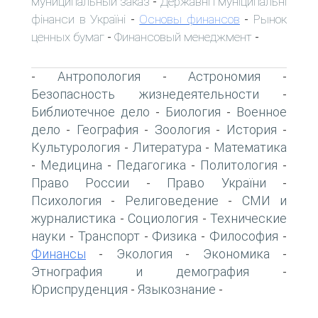
муниципальный заказ
Державні і муніципальні
-
фінанси в Україні
Основы финансов
Рынок
-
-
ценных бумаг
Финансовый менеджмент
-
-
Антропология
Астрономия
-
-
-
Безопасность жизнедеятельности
-
Библиотечное дело
Биология
Военное
-
-
дело
География
Зоология
История
-
-
-
-
Культурология
Литература
Математика
-
-
Медицина
Педагогика
Политология
-
-
-
-
Право России
Право України
-
-
Психология
Религоведение
СМИ и
-
-
журналистика
Социология
Технические
-
-
науки
Транспорт
Физика
Философия
-
-
-
-
Финансы
Экология
Экономика
-
-
-
Этнография и демография
-
Юриспруденция
Языкознание
-
-