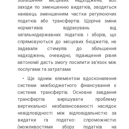
збільшення місцевих надходжень, або
заходи по зменшенню видатків, зводяться
нанівець зменшенням частки регулюючих
податків або трансфертів. Щорічні зміни
нормативів відрахувань від
загальнодержавних податків і зборів, що
спрямовуються до місцевих бюджетів, не
задавали стимулів до збільшення
надходжень; очевидно, підвищення рівня
автономії дасть змогу посилити зв’язок між
послугами та затратами.
• Ще одним елементом вдосконалення
системи міжбюджетного фінансування є
система трансфертів. Основне завдання
трансфертів вирішувати проблему
вертикальної незбалансованості наслідок
невідповідності між відповідальністю за
видатки га податко- спроможністю
(можливостями збору податків на