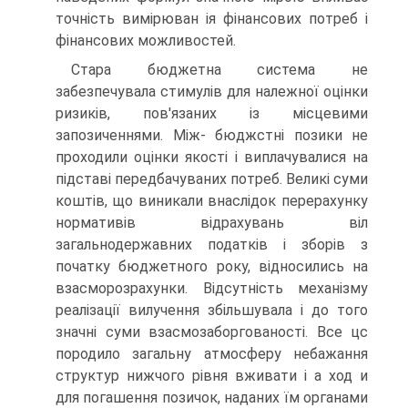
точність вимірюван ія фінансових потреб і
фінансових можливостей.
Стара бюджетна система не
забезпечувала стимулів для належної оцінки
ризиків, пов'язаних із місцевими
запозиченнями. Між- бюджстні позики не
проходили оцінки якості і виплачувалися на
підставі передбачуваних потреб. Великі суми
коштів, що виникали внаслідок перерахунку
нормативів відрахувань віл
загальнодержавних податків і зборів з
початку бюджетного року, відносились на
взасморозрахунки. Відсутність механізму
реалізації вилучення збільшувала і до того
значні суми взасмозаборгованості. Все цс
породило загальну атмосферу небажання
структур нижчого рівня вживати і а ход и
для погашення позичок, наданих їм органами