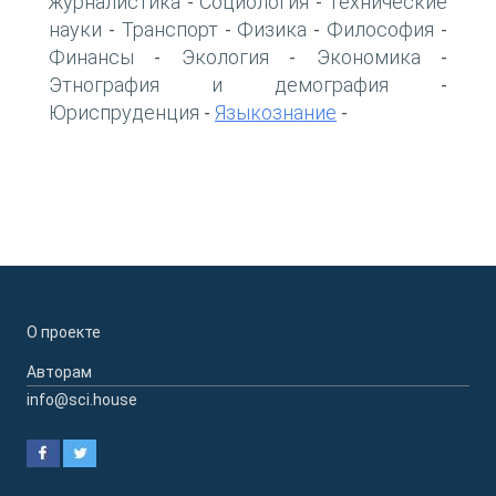
журналистика
Социология
Технические
-
-
науки
Транспорт
Физика
Философия
-
-
-
-
Финансы
Экология
Экономика
-
-
-
Этнография и демография
-
Юриспруденция
Языкознание
-
-
О проекте
Авторам
info@sci.house