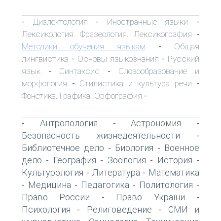
Диалектология
Иностранные языки
-
-
-
Лексикология. Фразеология. Лексикография
-
Методики обучения языкам
Общая
-
лингвистика
Основы языкознания
Русский
-
-
язык
Синтаксис
Словообразование и
-
-
морфология
Стилистика и культура речи
-
-
Фонетика. Графика. Орфография
-
Антропология
Астрономия
-
-
-
Безопасность жизнедеятельности
-
Библиотечное дело
Биология
Военное
-
-
дело
География
Зоология
История
-
-
-
-
Культурология
Литература
Математика
-
-
Медицина
Педагогика
Политология
-
-
-
-
Право России
Право України
-
-
Психология
Религоведение
СМИ и
-
-