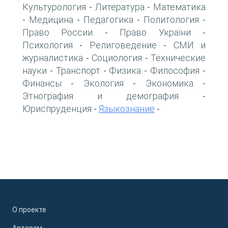
Культурология
Литература
Математика
-
-
Медицина
Педагогика
Политология
-
-
-
-
Право России
Право України
-
-
Психология
Религоведение
СМИ и
-
-
журналистика
Социология
Технические
-
-
науки
Транспорт
Физика
Философия
-
-
-
-
Финансы
Экология
Экономика
-
-
-
Этнография и демография
-
Юриспруденция
Языкознание
-
-
О проекте
Авторам