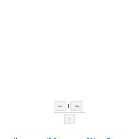
|
<<
>>
↑