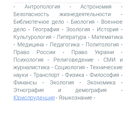
Антропология
Астрономия
-
-
-
Безопасность жизнедеятельности
-
Библиотечное дело
Биология
Военное
-
-
дело
География
Зоология
История
-
-
-
-
Культурология
Литература
Математика
-
-
Медицина
Педагогика
Политология
-
-
-
-
Право России
Право України
-
-
Психология
Религоведение
СМИ и
-
-
журналистика
Социология
Технические
-
-
науки
Транспорт
Физика
Философия
-
-
-
-
Финансы
Экология
Экономика
-
-
-
Этнография и демография
-
Юриспруденция
Языкознание
-
-