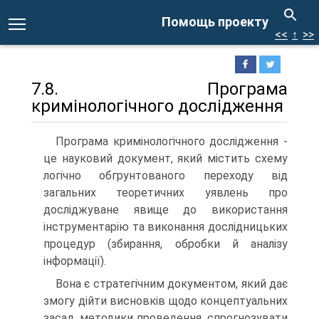
Помощь проекту
<<
↑
>>
7.8. Програма
кримінологічного дослідження
Програма кримінологічного дослідження -
це науковий документ, який містить схему
логічно обгрунтованого переходу від
загальних теоретичних уявлень про
досліджуване явище до використання
інструментарію та виконання дослідницьких
процедур (збирання, обробки й аналізу
інформації).
Вона є стратегічним документом, який дає
змогу дійти висновків щодо концептуальних
засад, методики проведення, спрогнозувати