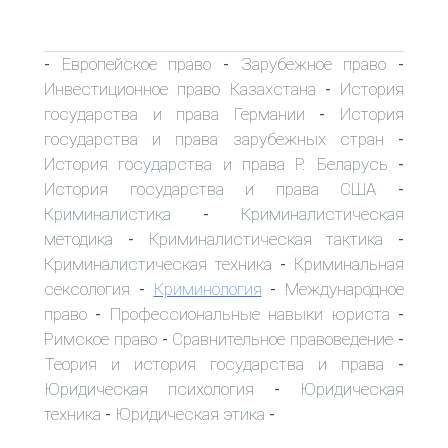
Европейское право
Зарубежное право
-
-
-
Инвестиционное право Казахстана
История
-
государства и права Германии
История
-
государства и права зарубежных стран
-
История государства и права Р. Беларусь
-
История государства и права США
-
Криминалистика
Криминалистическая
-
методика
Криминалистическая тактика
-
-
Криминалистическая техника
Криминальная
-
сексология
Криминология
Международное
-
-
право
Профессиональные навыки юриста
-
-
Римское право
Сравнительное правоведение
-
-
Теория и история государства и права
-
Юридическая психология
Юридическая
-
техника
Юридическая этика
-
-