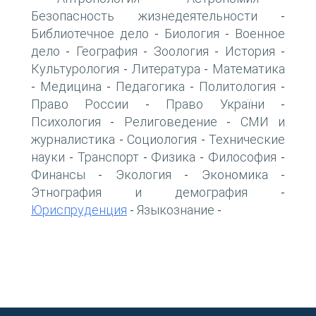
Безопасность жизнедеятельности
-
Библиотечное дело
Биология
Военное
-
-
дело
География
Зоология
История
-
-
-
-
Культурология
Литература
Математика
-
-
Медицина
Педагогика
Политология
-
-
-
-
Право России
Право України
-
-
Психология
Религоведение
СМИ и
-
-
журналистика
Социология
Технические
-
-
науки
Транспорт
Физика
Философия
-
-
-
-
Финансы
Экология
Экономика
-
-
-
Этнография и демография
-
Юриспруденция
Языкознание
-
-