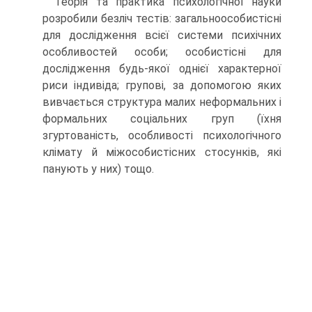
Теорія та практика психологічної науки
розробили безліч тестів: загальноособистісні
для дослідження всієї системи психічних
особливостей особи; особистісні для
дослідження будь-якої однієї характерної
риси індивіда; групові, за допомогою яких
вивчається структура малих неформальних і
формальних соціальних груп (їхня
згуртованість, особливості психологічного
клімату й міжособистісних стосунків, які
панують у них) тощо.