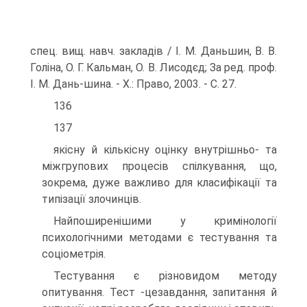
спец. вищ. навч. закладів / І. М. Даньшин, В. В.
Голіна, О. Г. Кальман, О. В. Лисодєд; За ред. проф.
І. М. Дань-шина. - X.: Право, 2003. - С. 27.
136
137
якісну й кількісну оцінку внутрішньо- та
міжгрупових процесів спілкування, що,
зокрема, дуже важливо для класифікації та
типізації злочинців.
Найпоширенішими у кримінології
психологічними методами є тестування та
соціометрія.
Тестування є різновидом методу
опитування. Тест -цезавдання, запитання й