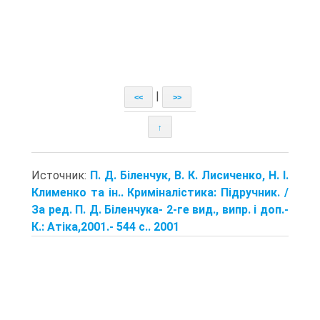
|
<<
>>
↑
Источник:
П. Д. Біленчук, В. К. Лисиченко, Н. І.
Клименко та ін.. Криміналістика: Підручник. /
За ред. П. Д. Біленчука- 2-ге вид., випр. і доп.-
К.: Атіка,2001.- 544 с.. 2001