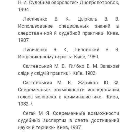
Н. Й. Судебная одорология- Днепропетровск,
1994.
Лисиченко В. К., Цьіркаль В. В.
Использование специальньїх знаний в
следствен-ной й судебной практика- Киев,
1987.
Лисиченко В. К., Липовский В. В.
Исправленному верить- Киев, 1980.
Салтевський М. В., Гл/'бко В. М. Запахові
сліди у слідчій практиці- Київ, 1982.
Салтевський М. В., Жариков Ю. Ф.
Современньїе возможности исследования
голоса человека в криминалистике.- Киев,
1982. \
Сегай М, Я. Современньїе возможности
судебньїх зкспертиз в свете достижений
науки й техники- Киев, 1987.