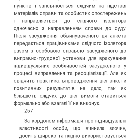
пунктів і заповнюється слідчим на підставі
матеріалів справи та особистих спостережень
і направляється до слідчого ізолятора
одночасно з направленням справи до суду.
Після засудження обвинуваченого ця анкета
передається працівниками слідчого ізолятора
разом з особовою справою засудженого до
виправно-трудової установи для врахування
індивідуальних особливостей засудженого у
процесі виправлення та ресоціалізації. Але як
свідчить практика, впровадження цієї анкети
позитивних результатів не дало, так як
більшість слідчих до цієї вимоги ставиться
формально або взагалі її не виконує.
257
За кордоном інформація про індивідуальні
властивості особи, що вчинила злочин,
досить широко та плідно використовується