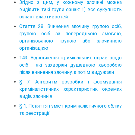
Згiдно з цим, у кожному злочинi можна
видiлити такi групи ознак: 1) вся сукупнiсть
ознак i властивостей
Стаття 28. Вчинення злочину групою осіб,
групою осіб за попередньою змовою,
організованою групою або злочинною
організацією
143. Відновлення кримінальних справ щодо
осіб , які захворіли душевною хворобою
після вчинення злочину, а потім видужали
§ 7. Алгоритм розробки і формування
криміналістичних характеристик окремих
видів злочинів
§ 1. Поняття і зміст криміналістичного обліку
та реєстрації