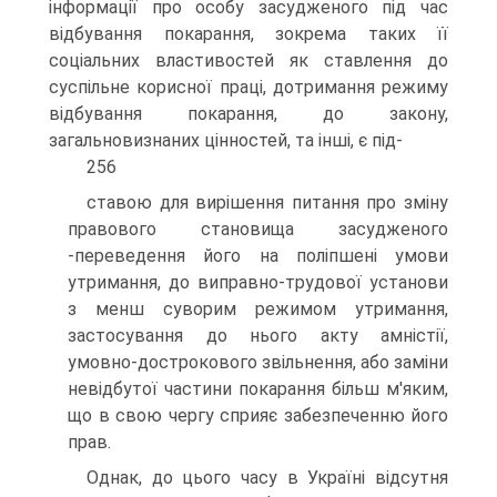
інформації про особу засудженого під час
відбування покарання, зокрема таких її
соціальних властивостей як ставлення до
суспільне корисної праці, дотримання режиму
відбування покарання, до закону,
загальновизнаних цінностей, та інші, є під-
256
ставою для вирішення питання про зміну
правового становища засудженого
-переведення його на поліпшені умови
утримання, до виправно-трудової установи
з менш суворим режимом утримання,
застосування до нього акту амністії,
умовно-дострокового звільнення, або заміни
невідбутої частини покарання більш м'яким,
що в свою чергу сприяє забезпеченню його
прав.
Однак, до цього часу в Україні відсутня