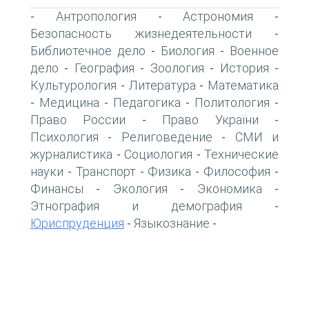
Антропология
Астрономия
-
-
-
Безопасность жизнедеятельности
-
Библиотечное дело
Биология
Военное
-
-
дело
География
Зоология
История
-
-
-
-
Культурология
Литература
Математика
-
-
Медицина
Педагогика
Политология
-
-
-
-
Право России
Право України
-
-
Психология
Религоведение
СМИ и
-
-
журналистика
Социология
Технические
-
-
науки
Транспорт
Физика
Философия
-
-
-
-
Финансы
Экология
Экономика
-
-
-
Этнография и демография
-
Юриспруденция
Языкознание
-
-