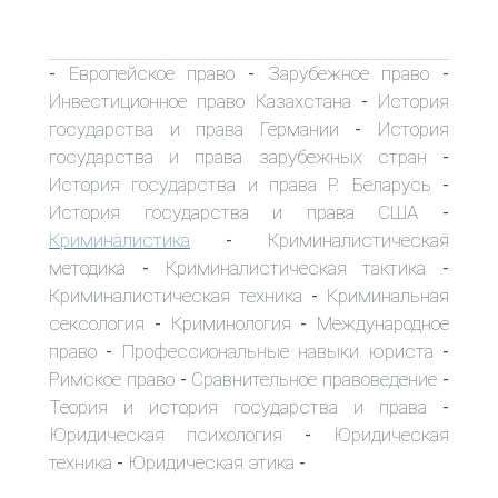
Европейское право
Зарубежное право
-
-
-
Инвестиционное право Казахстана
История
-
государства и права Германии
История
-
государства и права зарубежных стран
-
История государства и права Р. Беларусь
-
История государства и права США
-
Криминалистика
Криминалистическая
-
методика
Криминалистическая тактика
-
-
Криминалистическая техника
Криминальная
-
сексология
Криминология
Международное
-
-
право
Профессиональные навыки юриста
-
-
Римское право
Сравнительное правоведение
-
-
Теория и история государства и права
-
Юридическая психология
Юридическая
-
техника
Юридическая этика
-
-