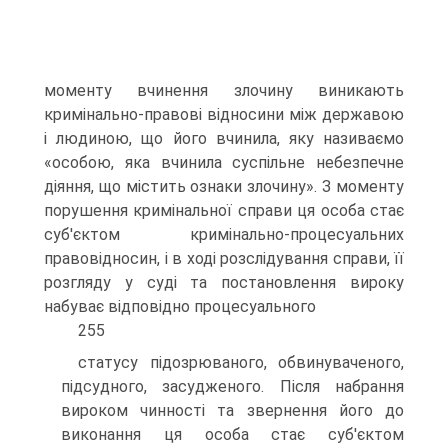
моменту вчинення злочину виникають
кримінально-правові відносини між державою
і людиною, що його вчинила, яку називаємо
«особою, яка вчинила суспільне небезпечне
діяння, що містить ознаки злочину». З моменту
порушення кримінальної справи ця особа стає
суб'єктом кримінально-процесуальних
правовідносин, і в ході розслідування справи, її
розгляду у суді та постановлення вироку
набуває відповідно процесуального
255
статусу підозрюваного, обвинуваченого,
підсудного, засудженого. Після набрання
вироком чинності та звернення його до
виконання ця особа стає суб'єктом