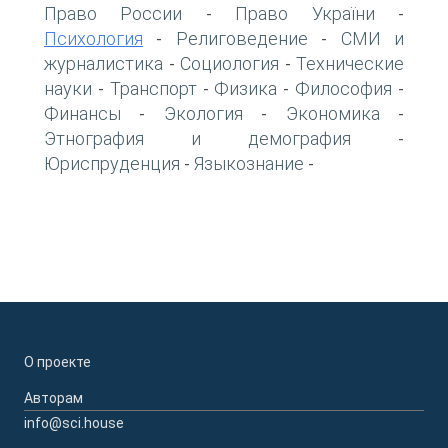
Право России
Право України
-
-
Психология
Религоведение
СМИ и
-
-
журналистика
Социология
Технические
-
-
науки
Транспорт
Физика
Философия
-
-
-
-
Финансы
Экология
Экономика
-
-
-
Этнография и демография
-
Юриспруденция
Языкознание
-
-
О проекте
Авторам
info@sci.house