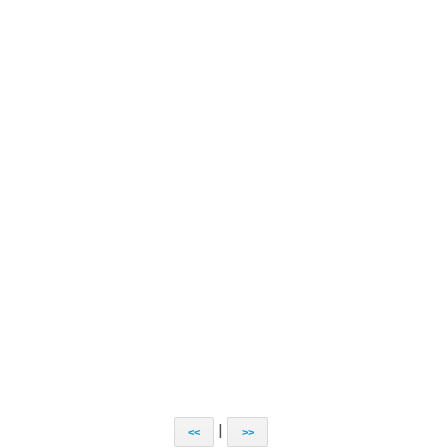
|
<<
>>