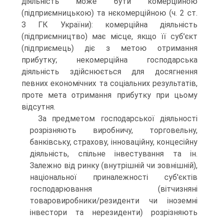
діяльність може бути комерційною
(підприємницькою) та нєкомерційною (ч. 2 ст.
З ГК України): комерційна діяльність
(підприємництво) має місце, якщо її суб'єкт
(підприємець) діє з метою отримання
прибутку; некомерційна господарська
діяльність здійснюється для досягнення
певних економічних та соціальних результатів,
проте мета отримання прибутку при цьому
відсутня.
За предметом господарської діяльності
розрізняють виробничу, торговельну,
банківську, страхову, інноваційну, концесійну
діяльність, спільне інвестування та ін.
Залежно від ринку (внутрішній чи зовнішній),
національної приналежності суб'єктів
господарювання (вітчизняні
товаровиробники/резиденти чи іноземні
інвестори та нерезиденти) розрізняють