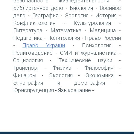
Безопасность жизнедеятельности
-
Библиотечное дело
Биология
Военное
-
-
дело
География
Зоология
История
-
-
-
-
Конфликтология
Культурология
-
-
Литература
Математика
Медицина
-
-
-
Педагогика
Политология
Право России
-
-
Право України
Психология
-
-
-
Религоведение
СМИ и журналистика
-
-
Социология
Технические науки
-
-
Транспорт
Физика
Философия
-
-
-
Финансы
Экология
Экономика
-
-
-
Этнография и демография
-
Юриспруденция
Языкознание
-
-