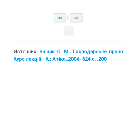
|
<<
>>
↑
Источник:
Вінник О. М.. Господарське право:
Курс лекцій.- К.: Атіка,.2004- 624 с. .200