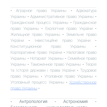
Аграрное право Украины
Адвокатура
-
-
Украины
Административное право Украины
-
-
Гражданский процесс Украины
Гражданское
-
право Украины
Екологічне право України
-
-
Жилищное право Украины
Земельне право
-
України
Інвестиційне право України
-
-
Конституционное право Украины
-
Корпоративне право України
Налоговое право
-
Украины
Нотариат Украины
Семейное право
-
-
Украины
Таможенное право Украины
Теорія
-
-
та Історія держави і права України
Трудовое
-
право Украины
Уголовное право Украины
-
-
Уголовный процесс Украины
Хозяйственное
-
право Украины
-
Антропология
Астрономия
-
-
-