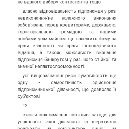
не вдалого вибору контрагентів тощо;
власна відповідальність підприємця у разі
невиконання/не належного виконання
зобов'язань перед кредиторами, державою,
територіальною громадою та іншими
особами усім майном, що належить йому на
праві власності чи праві господарського
відання, а також можливість визнання
підприємця банкрутом у разі його стійкої та
значної неплатоспроможності;
усі вищезазначені риси зумовлюють ще
одну - самостійність здійснення
підприємницької діяльності, що дозволяє її
суб'єктові
12
вжити максимально можливі заходи для
успішності такої діяльності та оперативно
реагувати на кон'юнктуру ринку, на