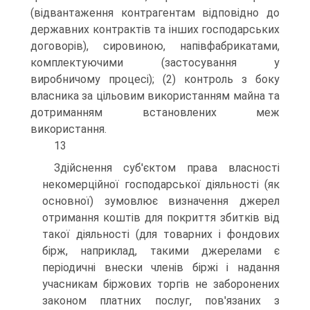
(відвантаження контрагентам відповідно до
державних контрактів та інших господарських
договорів), сировиною, напівфабрикатами,
комплектуючими (застосування у
виробничому процесі); (2) контроль з боку
власника за цільовим використанням майна та
дотриманням встановлених меж
використання.
13
Здійснення суб'єктом права власності
некомерційної господарської діяльності (як
основної) зумовлює визначення джерел
отримання коштів для покриття збитків від
такої діяльності (для товарних і фондових
бірж, наприклад, такими джерелами є
періодичні внески членів біржі і надання
учасникам біржових торгів не заборонених
законом платних послуг, пов'язаних з