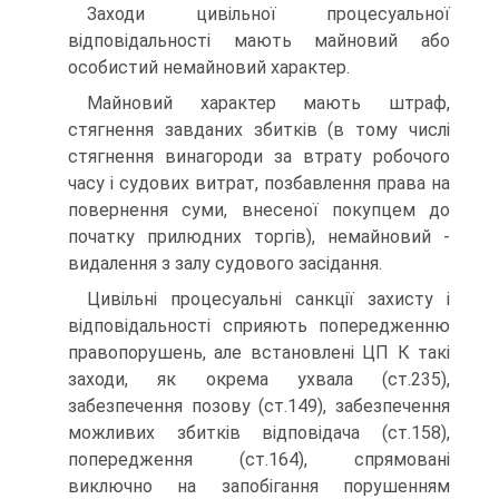
Заходи цивільної процесуальної
відповідальності мають майновий або
особистий немайновий характер.
Майновий характер мають штраф,
стягнення завданих збитків (в тому числі
стягнення винагороди за втрату робочого
часу і судових витрат, позбавлення права на
повернення суми, внесеної покупцем до
початку прилюдних торгів), немайновий -
видалення з залу судового засідання.
Цивільні процесуальні санкції захисту і
відповідальності сприяють попередженню
правопорушень, але встановлені ЦП К такі
заходи, як окрема ухвала (ст.235),
забезпечення позову (ст.149), забезпечення
можливих збитків відповідача (ст.158),
попередження (ст.164), спрямовані
виключно на запобігання порушенням