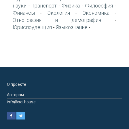
науки
Транспорт
Физика
Философия
-
-
-
-
Финансы
Экология
Экономика
-
-
-
Этнография и демография
-
Юриспруденция
Языкознание
-
-
О проекте
Авторам
info@sci.house