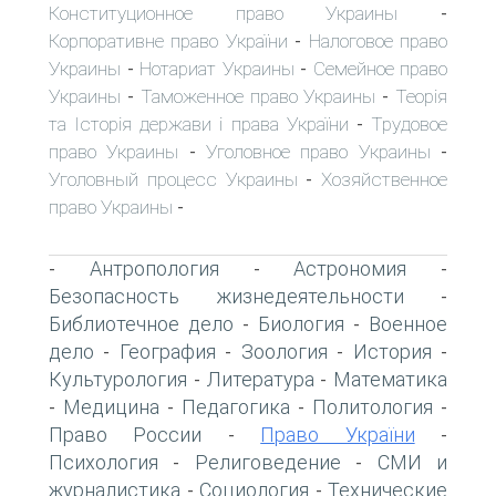
Конституционное право Украины
-
Корпоративне право України
Налоговое право
-
Украины
Нотариат Украины
Семейное право
-
-
Украины
Таможенное право Украины
Теорія
-
-
та Історія держави і права України
Трудовое
-
право Украины
Уголовное право Украины
-
-
Уголовный процесс Украины
Хозяйственное
-
право Украины
-
Антропология
Астрономия
-
-
-
Безопасность жизнедеятельности
-
Библиотечное дело
Биология
Военное
-
-
дело
География
Зоология
История
-
-
-
-
Культурология
Литература
Математика
-
-
Медицина
Педагогика
Политология
-
-
-
-
Право России
Право України
-
-
Психология
Религоведение
СМИ и
-
-
журналистика
Социология
Технические
-
-