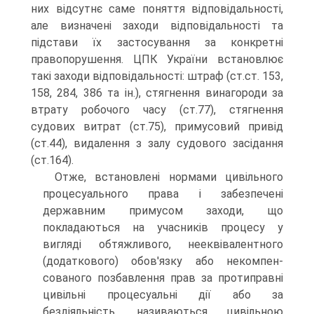
них відсутнє саме поняття відповідальності,
але визначені заходи відповідальності та
підстави їх застосування за конкретні
правопорушення. ЦПК України встановлює
такі заходи відповідальності: штраф (ст.ст. 153,
158, 284, 386 та ін.), стягнення винагороди за
втрату робочого часу (ст.77), стягнення
судових витрат (ст.75), примусовий привід
(ст.44), видалення з залу судового засідання
(ст.164).
Отже, встановлені нормами цивільного
процесуального права і забезпечені
державним примусом заходи, що
покладаються на учасників процесу у
вигляді обтяжливого, нееквівалентного
(додаткового) обов'язку або некомпен-
сованого позбавлення прав за протиправні
цивільні процесуальні дії або за
бездіяльність, називаються цивільною