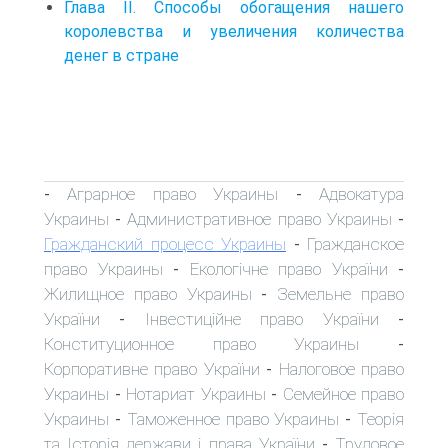
Глава II. Способы обогащения нашего
королевства и увеличения количества
денег в стране
Аграрное право Украины
Адвокатура
-
-
Украины
Административное право Украины
-
-
Гражданский процесс Украины
Гражданское
-
право Украины
Екологічне право України
-
-
Жилищное право Украины
Земельне право
-
України
Інвестиційне право України
-
-
Конституционное право Украины
-
Корпоративне право України
Налоговое право
-
Украины
Нотариат Украины
Семейное право
-
-
Украины
Таможенное право Украины
Теорія
-
-
та Історія держави і права України
Трудовое
-