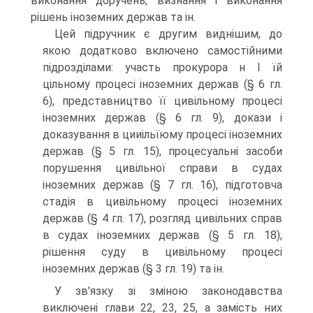
виконання доручень, визнання і виконання
рішень іноземних держав та ін.
Цей підручник є другим виднішим, до
якою додатково включено самостійними
підрозділами: участь прокурора н І їй
цільному процесі іноземних держав (§ 6 гл.
6), представництво її цивільному процесі
іноземних держав (§ 6 гл. 9), докази і
доказування в цииільїюму процесі іноземних
держав (§ 5 гл. 15), процесуальні засоби
порушення цивільної справи в судах
іноземних держав (§ 7 гл. 16), підготовча
стадія в цивільному процесі іноземних
держав (§ 4 гл. 17), розгляд цивільних справ
в судах іноземних держав (§ 5 гл. 18),
рішення суду в цивільному процесі
іноземних держав (§ 3 гл. 19) та ін.
У зв'язку зі зміною законодавства
виключені глави 22, 23, 25, а замість них