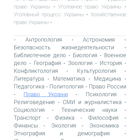
право Украины
Уголовное право Украины
-
-
Уголовный процесс Украины
Хозяйственное
-
право Украины
-
Антропология
Астрономия
-
-
-
Безопасность жизнедеятельности
-
Библиотечное дело
Биология
Военное
-
-
дело
География
Зоология
История
-
-
-
-
Конфликтология
Культурология
-
-
Литература
Математика
Медицина
-
-
-
Педагогика
Политология
Право России
-
-
Право України
Психология
-
-
-
Религоведение
СМИ и журналистика
-
-
Социология
Технические науки
-
-
Транспорт
Физика
Философия
-
-
-
Финансы
Экология
Экономика
-
-
-
Этнография и демография
-