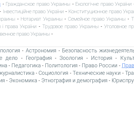
ы
Гражданское право Украины
Екологічне право України
-
-
Інвестиційне право України
Конституционное право Укр
-
-
краины
Нотариат Украины
Семейное право Украины
Т
-
-
-
 і права України
Трудовое право Украины
Уголовное п
-
-
венное право Украины
-
пология
Астрономия
Безопасность жизнедеятел
-
-
е дело
География
Зоология
История
Куль
-
-
-
-
ина
Педагогика
Политология
Право России
Прав
-
-
-
-
журналистика
Социология
Технические науки
Тра
-
-
-
ия
Экономика
Этнография и демография
Юриспру
-
-
-