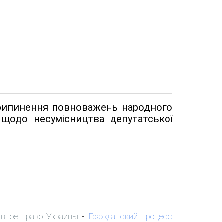
припинення повноважень народного
 щодо несумісництва депутатської
вное право Украины
Гражданский процесс
-