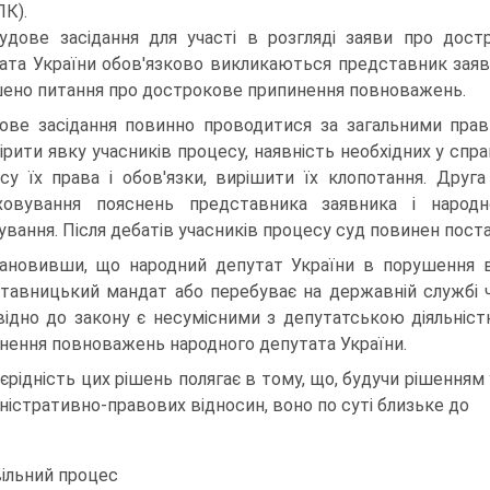
К).
удове засідання для участі в розгляді заяви про дос
ата України обов'язково викликаються представник заявн
ено питання про дострокове припинення повноважень.
ове засідання повинно проводитися за загальними прави
ірити явку учасників процесу, наявність необхідних у спра
су їх права і обов'язки, вирішити їх клопотання. Друга
ховування пояснень представника заявника і народн
ування. Після дебатів учасників процесу суд повинен пост
ановивши, що народний депутат України в порушення в
тавницький мандат або перебуває на державній службі ч
відно до закону є несумісними з депутатською діяльніс
нення повноважень народного депутата України.
єрідність цих рішень полягає в тому, що, будучи рішенням 
іністративно-правових відносин, воно по суті близьке до
ільний процес