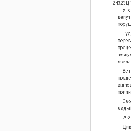
24323ЦП
У с
депут
поруш
Суд
перев
проце
заслу
доказ
Вст
предс
відпо
припи
Сво
з адм
292
Цив