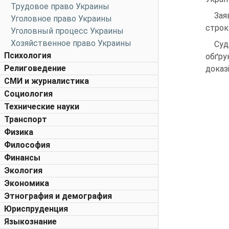
Трудовое право Украины
Зая
Уголовное право Украины
строк
Уголовный процесс Украины
Хозяйственное право Украины
Суд
Психология
обґру
Религоведение
доказ
СМИ и журналистика
Социология
Технические науки
Транспорт
Физика
Философия
Финансы
Экология
Экономика
Этнография и демография
Юриспруденция
Языкознание