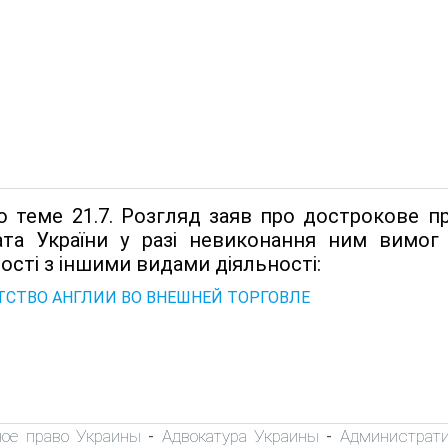
о теме 21.7. Розгляд заяв про дострокове 
ата України у разі невиконання ним вимог
ості з іншими видами діяльності:
ТСТВО АНГЛИИ ВО ВНЕШНЕЙ ТОРГОВЛЕ
ное право Украины
Адвокатура Украины
Администрати
-
-