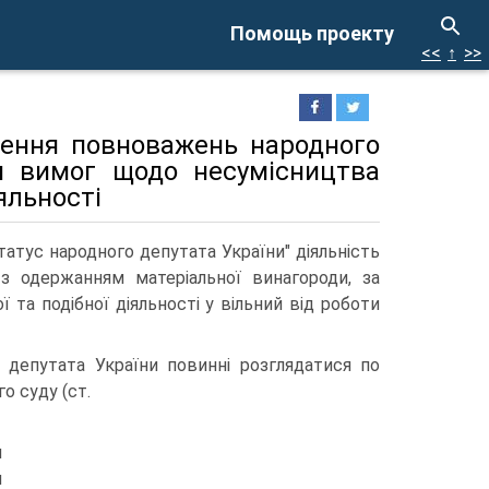
Помощь проекту
<<
↑
>>
нення повноважень народного
м вимог щодо несумісництва
яльності
татус народного депутата України" діяльність
 з одержанням матеріальної винагороди, за
ї та подібної діяльності у вільний від роботи
депутата України повинні розглядатися по
о суду (ст.
я
я