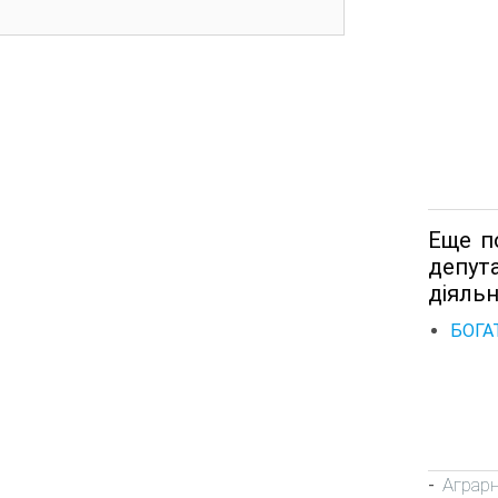
Еще п
депут
діяльн
БОГА
Аграр
-