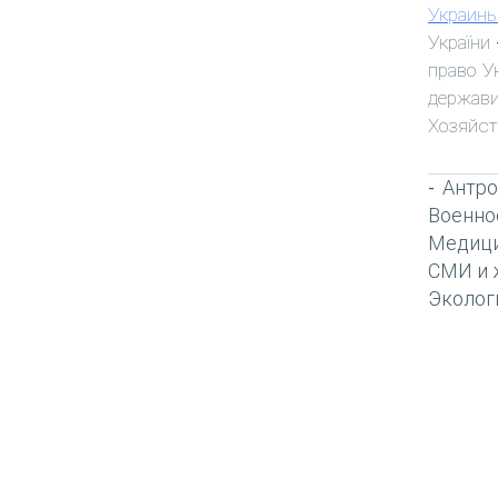
Украин
України
право У
держави
Хозяйст
Антро
-
Военно
Медиц
СМИ и 
Эколог