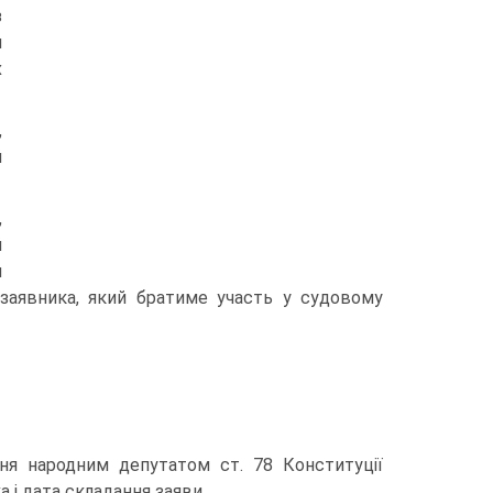
з
и
х
,
й
,
й
я
 заявника, який братиме участь у судовому
ня народним депутатом ст. 78 Конституції
а і дата складання заяви.