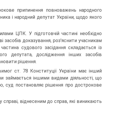
трокове припинення повноважень народного
ика і народний депутат України, щодо якого
лами ЦПК. У підготовчій частині необхідно
ві засобів доказування, роз'яснити учасникам
 частина судового засідання складається із
ого депутата, дослідження інших засобів
ановити рішення.
имог ст. 78 Конституції України має інший
и займається іншими видами діяльності, що
тю, суд постановляє рішення про дострокове
у справі, віднесеним до справ, які виникають