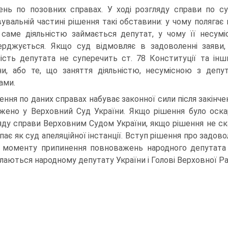
ень по позовних справах. У ході розгляду справи по су
увальній частині рішення такі обставини: у чому полягає 
саме діяльністю займається депутат, у чому її несум
ерджується. Якщо суд відмовляє в задоволенні заяви,
ність депутата не суперечить ст. 78 Конституції та ін
ни, або те, що заняття діяльністю, несумісною з деп
ами.
ення по даних справах набуває законної сили після закінч
жено у Верховний Суд України. Якщо рішення було оскар
яду справи Верховним Судом України, якщо рішення не ск
пає як суд апеляційної інстанції. Вступ рішення про задов
 моменту припинення повноважень народного депутата У
лаються народному депутату України і Голові Верховної Ра