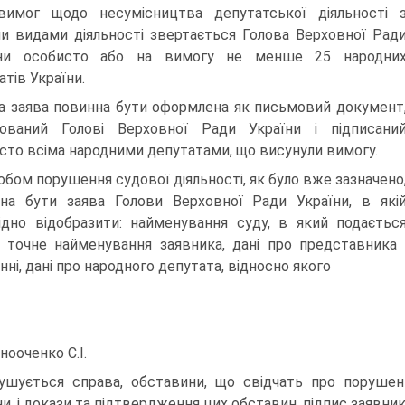
имог щодо несумісництва депутатської діяльності 
и видами діяльності звертається Голова Верховної Рад
їни особисто або на вимогу не менше 25 народни
атів України.
а заява повинна бути оформлена як письмовий документ
ований Голові Верховної Ради України і підписани
сто всіма народними депутатами, що висунули вимогу.
обом порушення судової діяльності, як було вже зазначено
на бути заява Голови Верховної Ради України, в які
ідно відобразити: найменування суду, в який подаєтьс
, точне найменування заявника, дані про представника
нні, дані про народного депутата, відносно якого
нооченко C.I.
ушується справа, обставини, що свідчать про порушен
ни, і докази та підтвердження цих обставин, підпис заявник