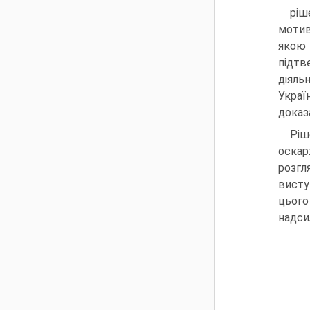
ріш
мотив
якою 
підтв
діяль
Украї
доказ
Ріш
оскар
розгл
висту
цього
надси