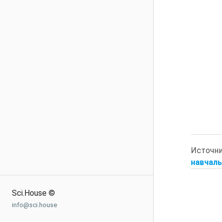
Источн
навчаль
Sci.House ©
info@sci.house