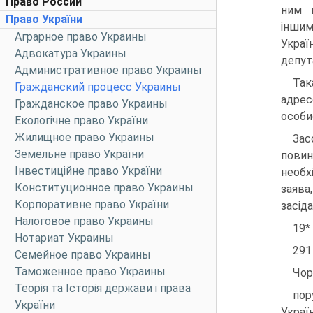
Право России
ним в
Право України
іншим
Аграрное право Украины
Укра
Адвокатура Украины
депут
Административное право Украины
Так
Гражданский процесс Украины
адрес
Гражданское право Украины
особи
Екологічне право України
Жилищное право Украины
Зас
Земельне право України
повин
Інвестиційне право України
необх
Конституционное право Украины
заява
Корпоративне право України
засіда
Налоговое право Украины
19*
Нотариат Украины
291
Семейное право Украины
Таможенное право Украины
Чор
Теорія та Історія держави і права
пор
України
Украї