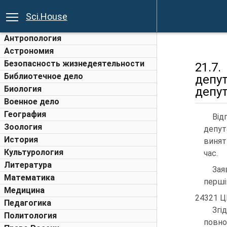
Sci.House
Антропология
Астрономия
Безопасность жизнедеятельности
21.7
Библиотечное дело
депу
Биология
депут
Военное дело
География
Від
Зоология
депут
История
винят
Культурология
час.
Литература
Зая
Математика
перші
Медицина
24321 Ц
Педагогика
Згі
Политология
повно