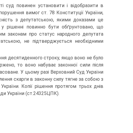
ті суд повинен установити і відобразити в
порушення вимог ст. 78 Конституції України,
існість з депутатською, якими доказами це
 у рішенні повинно бути обґрунтовано, що
шим законам про статус народного депутата
утатською, не підтверджується необхідними
ення десятиденного строку, якщо воно не було
жено, то воно набуває законної сили після
асоване. У цьому разі Верховний Суд України
олення скарги в законну силу тягне за собою з
країни. Копії рішення протягом трьох днів
ди України (ст.24325ЦПК).