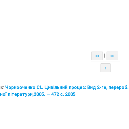
|
<<
>>
↑
ик:
Чорнооченко СІ.. Цивільний процес: Вид 2-ге, перероб.
ної літератури,2005. — 472 с. 2005