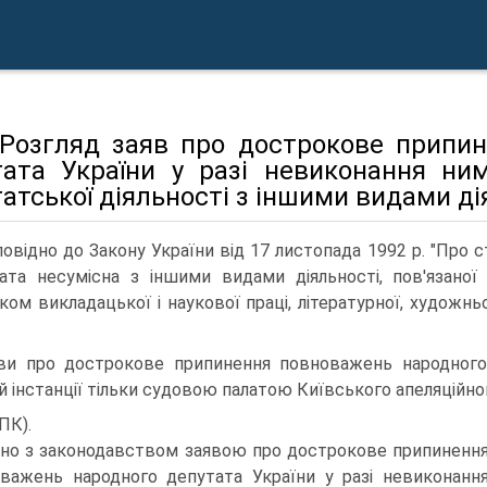
. Розгляд заяв про дострокове припи
тата України у разі невиконання ни
атської діяльності з іншими видами ді
повідно до Закону України від 17 листопада 1992 р. "Про с
ата несумісна з іншими видами діяльності, пов'язаної
ком викладацької і наукової праці, літературної, художньо
ви про дострокове припинення повноважень народного 
й інстанції тільки судовою палатою Київського апеляційног
ПК).
дно з законодавством заявою про дострокове припиненн
важень народного депутата України у разі невиконанн