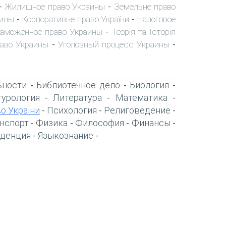
Жилищное право Украины
Земельне право
-
-
аины
Корпоративне право України
Налоговое
-
-
аможенное право Украины
Теорія та Історія
-
раво Украины
Уголовный процесс Украины
-
-
ьности
Библиотечное дело
Биология
-
-
-
турология
Литература
Математика
-
-
-
о України
Психология
Религоведение
-
-
-
нспорт
Физика
Философия
Финансы
-
-
-
-
денция
Языкознание
-
-