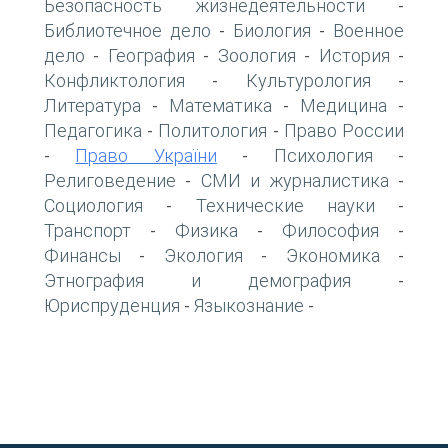
Безопасность жизнедеятельности
-
Библиотечное дело
Биология
Военное
-
-
дело
География
Зоология
История
-
-
-
-
Конфликтология
Культурология
-
-
Литература
Математика
Медицина
-
-
-
Педагогика
Политология
Право России
-
-
Право України
Психология
-
-
-
Религоведение
СМИ и журналистика
-
-
Социология
Технические науки
-
-
Транспорт
Физика
Философия
-
-
-
Финансы
Экология
Экономика
-
-
-
Этнография и демография
-
Юриспруденция
Языкознание
-
-