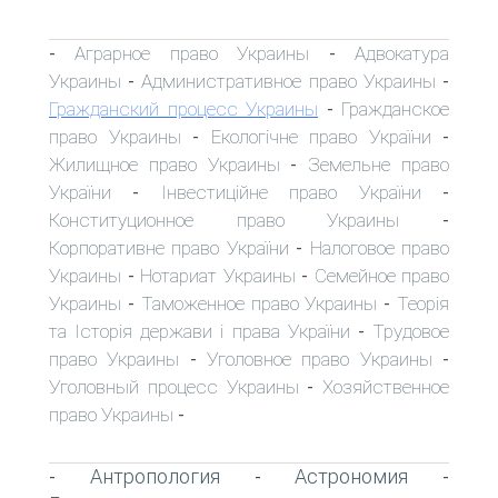
Аграрное право Украины
Адвокатура
-
-
Украины
Административное право Украины
-
-
Гражданский процесс Украины
Гражданское
-
право Украины
Екологічне право України
-
-
Жилищное право Украины
Земельне право
-
України
Інвестиційне право України
-
-
Конституционное право Украины
-
Корпоративне право України
Налоговое право
-
Украины
Нотариат Украины
Семейное право
-
-
Украины
Таможенное право Украины
Теорія
-
-
та Історія держави і права України
Трудовое
-
право Украины
Уголовное право Украины
-
-
Уголовный процесс Украины
Хозяйственное
-
право Украины
-
Антропология
Астрономия
-
-
-