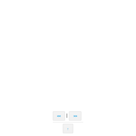
|
<<
>>
↑