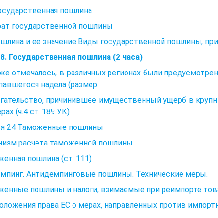
Государственная пошлина
рат государственной пошлины
шлина и ее значение.Виды государственной пошлины, при
8. Государственная пошлина (2 часа)
же отмечалось, в различных регионах были предусмотре
павшегося надела (размер
ательство, причинившее имущественный ущерб в крупных 
рах (ч.4 ст. 189 УК)
ья 24 Таможенные пошлины
низм расчета таможенной пошлины.
енная пошлина (ст. 111)
емпинг. Антидемпинговые пошлины. Технические меры.
женные пошлины и налоги, взимаемые при реимпорте тов
Положения права ЕС о мерах, направленных против импор