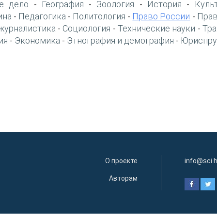
е дело
География
Зоология
История
Куль
-
-
-
-
ина
Педагогика
Политология
Право России
Прав
-
-
-
-
журналистика
Социология
Технические науки
Тра
-
-
-
ия
Экономика
Этнография и демография
Юриспру
-
-
-
О проекте
info@sci.
Авторам