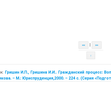
|
<<
>>
↑
ик:
Гришин И.П., Гришина И.И.. Гражданский процесс: Воп
кова. – М.: Юриспруденция,2000. – 224 с. (Серия «Подгот