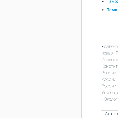
Тамо
Тема 
Адвока
-
право 
Инвест
Констит
России
России
России
Уголовн
Эколог
-
Антро
-