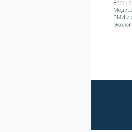
Военно
Медиц
СМИ и 
Эколог