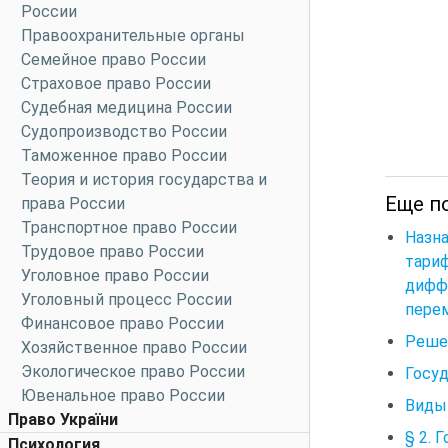
России
Правоохранительные органы
Семейное право России
Страховое право России
Судебная медицина России
Судопроизводство России
Таможенное право России
Теория и история государства и
Еще п
права России
Транспортное право России
Назн
Трудовое право России
тари
Уголовное право России
дифф
Уголовный процесс России
перем
Финансовое право России
Решен
Хозяйственное право России
Экологическое право России
Госу
Ювенальное право России
Виды
Право України
§ 2. 
Психология