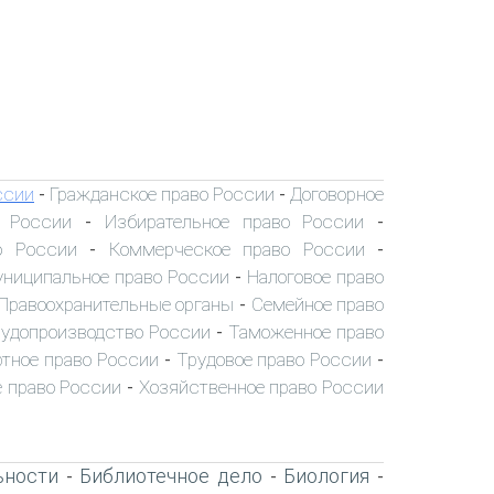
ссии
Гражданское право России
Договорное
-
-
о России
Избирательное право России
-
-
о России
Коммерческое право России
-
-
ниципальное право России
Налоговое право
-
Правоохранительные органы
Семейное право
-
удопроизводство России
Таможенное право
-
тное право России
Трудовое право России
-
-
 право России
Хозяйственное право России
-
ьности
Библиотечное дело
Биология
-
-
-