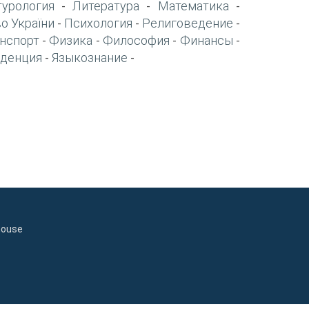
турология
Литература
Математика
-
-
-
о України
Психология
Религоведение
-
-
-
нспорт
Физика
Философия
Финансы
-
-
-
-
денция
Языкознание
-
-
house