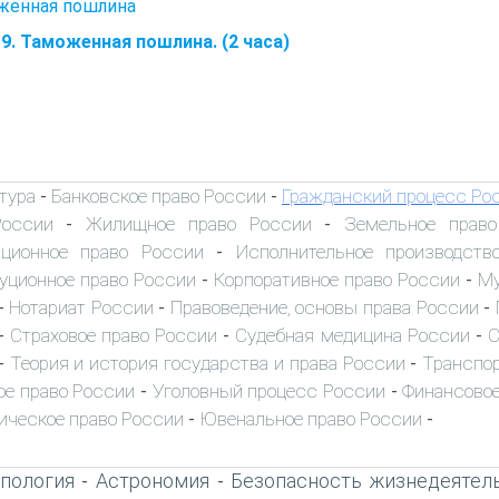
женная пошлина
9. Таможенная пошлина. (2 часа)
тура
Банковское право России
Гражданский процесс Ро
-
-
России
Жилищное право России
Земельное прав
-
-
иционное право России
Исполнительное производств
-
уционное право России
Корпоративное право России
Му
-
-
Нотариат России
Правоведение, основы права России
-
-
-
Страховое право России
Судебная медицина России
С
-
-
-
Теория и история государства и права России
Транспор
-
-
ое право России
Уголовный процесс России
Финансовое
-
-
ическое право России
Ювенальное право России
-
-
пология
Астрономия
Безопасность жизнедеятел
-
-