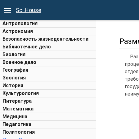
Sci.House
Антропология
Астрономия
Безопасность жизнедеятельности
Разм
Библиотечное дело
Биология
Раз
Военное дело
проце
География
отдел
Зоология
треб
История
госуд
Культурология
неиму
Литература
Математика
Медицина
Педагогика
Политология