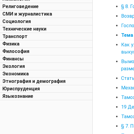
§ 8. 
Религоведение
СМИ и журналистика
Возв
Социология
Госпо
Технические науки
Тема 
Транспорт
Физика
Как у
Философия
выку
Финансы
Вымог
Экология
разме
Экономика
Стат
Этнография и демография
Меха
Юриспруденция
Языкознание
Тамож
19 Д
Тамо
§ 7. 