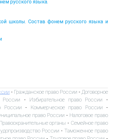
нем русского языка.
ой школы. Состав фонем русского языка и
и
ссии
Гражданское право России
Договорное
-
-
о России
Избирательное право России
-
-
о России
Коммерческое право России
-
-
ниципальное право России
Налоговое право
-
Правоохранительные органы
Семейное право
-
удопроизводство России
Таможенное право
-
тное право России
Трудовое право России
-
-