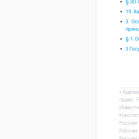
§ ЗО.
19. Х
3. О
прин
§ 1. 
3.Гос
Адвока
-
право 
Инвест
Констит
России
России
России