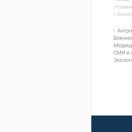
Уголовн
Эколог
-
Антро
-
Военно
Медиц
СМИ и 
Эколог