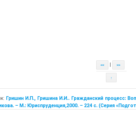
|
<<
>>
↑
ик:
Гришин И.П., Гришина И.И.. Гражданский процесс: Воп
кова. – М.: Юриспруденция,2000. – 224 с. (Серия «Подгот