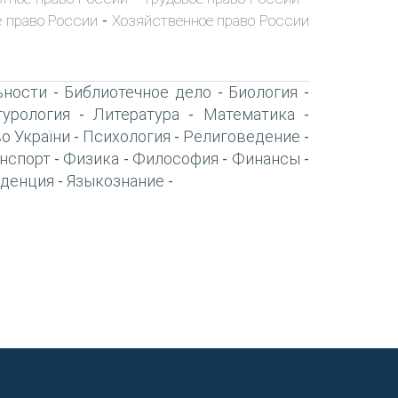
 право России
Хозяйственное право России
-
ьности
Библиотечное дело
Биология
-
-
-
турология
Литература
Математика
-
-
-
о України
Психология
Религоведение
-
-
-
нспорт
Физика
Философия
Финансы
-
-
-
-
денция
Языкознание
-
-