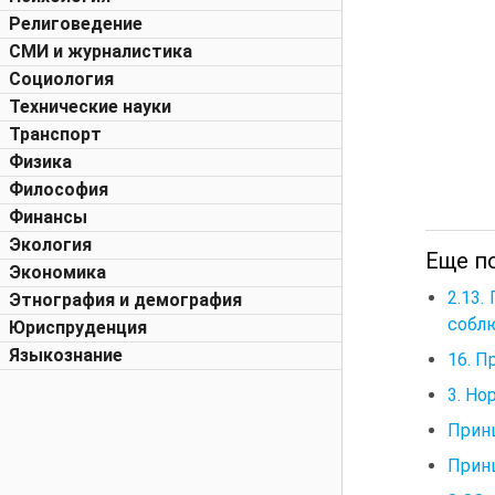
Религоведение
СМИ и журналистика
Социология
Технические науки
Транспорт
Физика
Философия
Финансы
Экология
Еще п
Экономика
2.13.
Этнография и демография
собл
Юриспруденция
Языкознание
16. П
3. Но
Принц
Принц