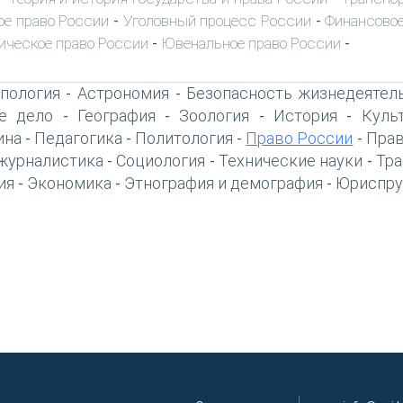
ое право России
Уголовный процесс России
Финансовое
-
-
ическое право России
Ювенальное право России
-
-
пология
Астрономия
Безопасность жизнедеятел
-
-
е дело
География
Зоология
История
Куль
-
-
-
-
ина
Педагогика
Политология
Право России
Прав
-
-
-
-
журналистика
Социология
Технические науки
Тра
-
-
-
ия
Экономика
Этнография и демография
Юриспру
-
-
-