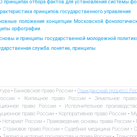
 О принципах отбора фактов для установления системы фо
арактеристика принципов государственного управления.
сновные положения концепции Московской фонологическ
ципы орфографии.
Основы и принципы государственной молодежной политик
ударственная служба: понятие, принципы
тура
Банковское право России
Гражданский процесс Ро
-
-
России
Жилищное право России
Земельное прав
-
-
иционное право России
Исполнительное производств
-
уционное право России
Корпоративное право России
Му
-
-
Нотариат России
Правоведение, основы права России
-
-
-
Страховое право России
Судебная медицина России
С
-
-
-
Теория и история государства и права России
Транспор
-
-