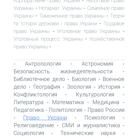
Корпоративне право України
Налоговое право
-
Украины
Нотариат Украины
Семейное право
-
-
Украины
Таможенное право Украины
Теорія
-
-
та Історія держави і права України
Трудовое
-
право Украины
Уголовное право Украины
-
-
Уголовный процесс Украины
Хозяйственное
-
право Украины
-
Антропология
Астрономия
-
-
-
Безопасность жизнедеятельности
-
Библиотечное дело
Биология
Военное
-
-
дело
География
Зоология
История
-
-
-
-
Конфликтология
Культурология
-
-
Литература
Математика
Медицина
-
-
-
Педагогика
Политология
Право России
-
-
Право України
Психология
-
-
-
Религоведение
СМИ и журналистика
-
-
Социология
Технические науки
-
-