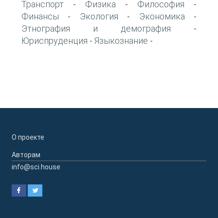
Транспорт
Физика
Философия
-
-
-
Финансы
Экология
Экономика
-
-
-
Этнография и демография
-
Юриспруденция
Языкознание
-
-
О проекте
Авторам
info@sci.house