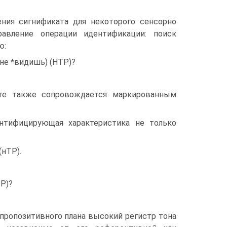
ения сигнификата для некоторого сенсорно
равление операции идентификации: поиск
ю:
 не *видишь) (НТР)?
ете также сопровождается маркированным
ентифицирующая характеристика не только
(нТР).
ТР)?
 пропозитивного плана высокий регистр тона