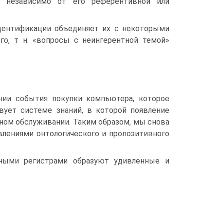
та независимо от его референтивной или
дентификации объединяет их с некоторыми
го, т н. «вопросы с неингерентной темой»
нии события покупки компьютера, которое
вует системе знаний, в которой появление
ном обслуживании. Таким образом, мы снова
влениями онтологического и пропозитивного
ными регистрами образуют удивленные и