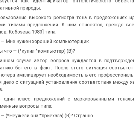
льзуется как идентификатор онтологического объек
ативной природы.
ользование высокого регистра тона в предложениях и
ми типами предложений. К ним относятся, прежде все
нов, Кобозева 1983] типа:
) — Мне нужен хороший компьютерщик.
ы что — (*купил ^компьютер) (В)?
анном случае автор вопроса нуждается в подтвержде
атило бы его в факт. После этого ситуация соответст
ютера имплицирует необходимость в его профессиональ
 дело с ситуацией установления соответствия между я
в.
 один класс предложений с маркированными тональ
менные вопросы типа:
) — (*Неужели она *приехала) (В)? Странно.