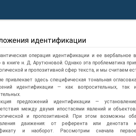
ложения идентификации
антическая операция идентификации и ее вербальное 
 в книге н. Д. Арутюновой. Однако эта проблематика 
огической и пропозитивной сфер текста, и мы считаем ес
е привлекает здесь специфическая тональная огласовк
жений идентификации — как вопросительных, так 
тельных.
нкция предложений идентификации — установлени
етствия между двумя ипостасями явлений и объектов
логической и пропозитивной. При этом возможны об
авления движения: от референта или денотата 
ификату и наоборот. Рассмотрим сначала перво