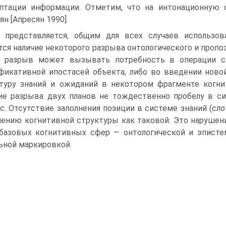
птации информации. Отметим, что на интонационную 
ян [Апресян 1990].
 представляется, общим для всех случаев использов
тся наличие некоторого разрыва онтологического и пропо
й разрыв может вызывать потребность в операции с
фикативной ипостасей объекта, либо во введении нов
туру знаний и ожиданий в некотором фрагменте когни
ие разрыва двух планов не тождественно пробелу в с
с. Отсутствие заполнения позиции в системе знаний (сло
ению когнитивной структуры как таковой. Это нарушен
базовых когнитивных сфер — онтологической и эписте
ьной маркировкой.