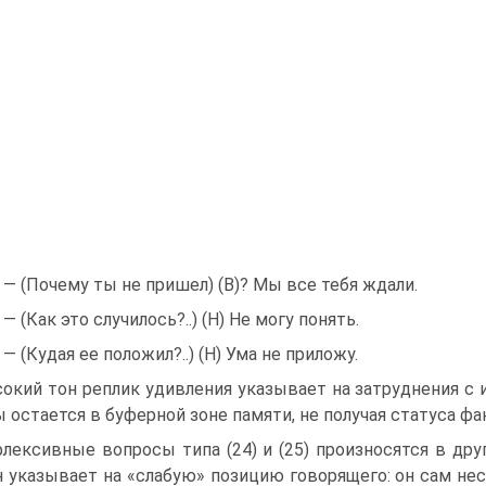
) — (Почему ты не пришел) (В)? Мы все тебя ждали.
) — (Как это случилось?..) (Н) Не могу понять.
) — (Кудая ее положил?..) (Н) Ума не приложу.
окий тон реплик удивления указывает на затруднения с 
ы остается в буферной зоне памяти, не получая статуса фа
лексивные вопросы типа (24) и (25) произносятся в др
Он указывает на «слабую» позицию говорящего: он сам не