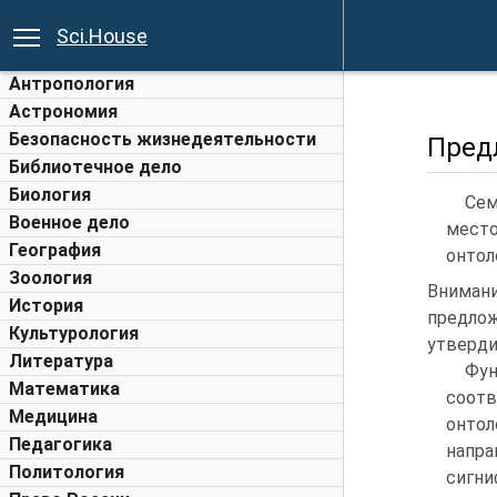
Sci.House
Антропология
Астрономия
Безопасность жизнедеятельности
Пред
Библиотечное дело
Биология
Сем
Военное дело
место
География
онтол
Зоология
Внимани
История
предло
Культурология
утверди
Литература
Фу
Математика
соотв
Медицина
онто
Педагогика
напр
Политология
сигн