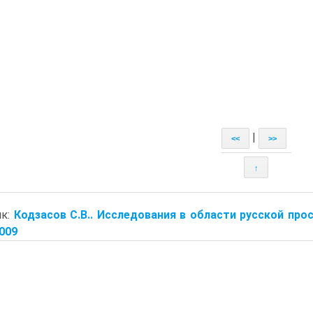
|
<<
>>
↑
ик:
Кодзасов С.В.. Исследования в области русской прос
2009