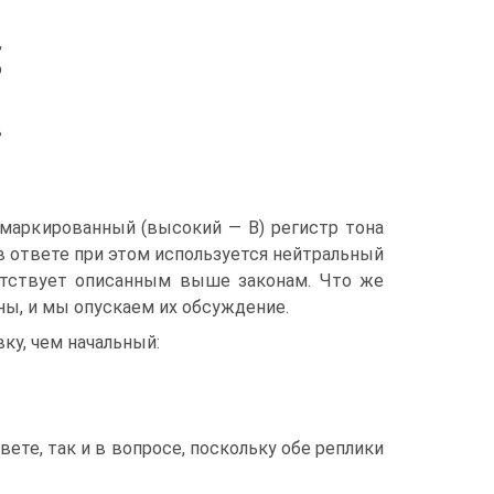
,
ю
в
маркированный (высокий — В) регистр тона
в ответе при этом используется нейтральный
етствует описанным выше законам. Что же
ны, и мы опускаем их обсуждение.
ку, чем начальный:
вете, так и в вопросе, поскольку обе реплики