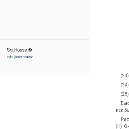
Sci.House ©
info@sci.house
(23
(24
(25
Выс
как б
Реф
(Н). 