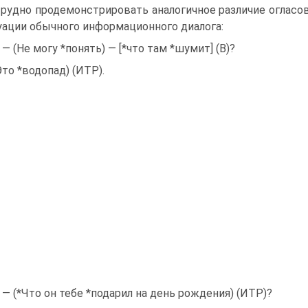
рудно продемонстрировать аналогичное различие оглас
уации обычного информационного диалога:
) — (Не могу *понять) — [*что там *шумит] (В)?
Это *водопад) (ИТР).
) — (*Что он тебе *подарил на день рождения) (ИТР)?