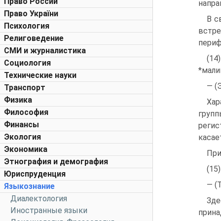
Право России
напра
Право України
В с
Психология
встр
Религоведение
периф
СМИ и журналистика
(14
Социология
*мали
Технические науки
— (
Транспорт
Физика
Хар
Философия
групп
Финансы
регис
Экология
касае
Экономика
При
Этнография и демография
(15
Юриспруденция
— (
Языкознание
Диалектология
Зде
Иностранные языки
прина