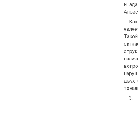
и ада
Апрес
Как
являе
Тако
сигни
струк
налич
вопро
наруш
двух 
тонал
3.