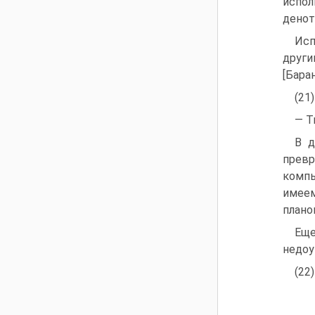
испо
денот
Исп
други
[Бара
(21
— Т
В д
превр
компь
имеем
плано
Еще
недоу
(22