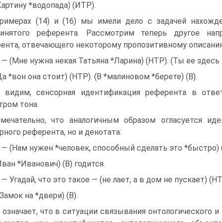
Картину *водопада) (ИТР).
римерах (14) и (16) мы имели дело с задачей нахожд
ринятого референта. Рассмотрим теперь другое нап
ента, отвечающего некоторому пропозитивному описани
) — (Мне нужна некая Татьяна *Ларина) (НТР). (Ты ее здесь
Да *вон она стоит) (НТР). (В *малиновом *берете) (В).
 видим, сенсорная идентификация референта в отв
тром тона.
мечательно, что аналогичным образом огласуется ид
рного референта, но и денотата:
) — (Нам нужен *человек, способный сделать это *быстро) 
Иван *Иванович) (В) годится.
) — Угадай, что это такое — (не лает, а в дом не пускает) (Н
*Замок на *двери) (В).
 означает, что в ситуации связывания онтологического и