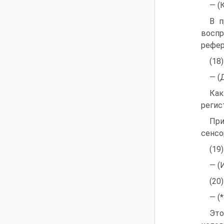
— (
В п
восп
рефер
(18
— (
Как
регис
При
сенсо
(19
— (
(20
— (
Это