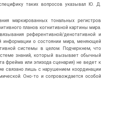
специфику таких вопросов указывал Ю. Д.
ания маркированных тональных регистров
зитивного планов когнитивной картины мира.
вязывания референтивной/денотативной и
ой информации о состоянии мира, меняющей
тивной системы в целом. Подчеркнем, что
истеме знаний, который вызывает обычный
та фрейма или эпизода сценария) не ведет к
ие связано лишь с нарушением координации
мической. Оно-то и сопровождается особой