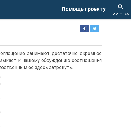
Помощь проекту
<<
↑
>>
воплощение занимают достаточно скромное
примыкает к нашему обсуждению соотношения
тественным ее здесь затронуть.
а
и
е
:
а
к
е