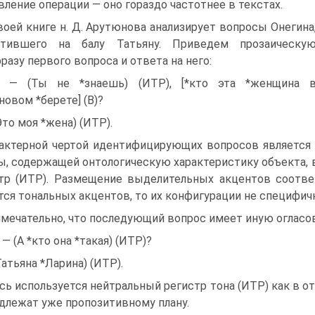
вление операции — оно гораздо частотнее в текстах.
воей книге н. Д. Арутюнова анализирует вопросы Онегина
етившего на балу Татьяну. Приведем прозаическу
разу первого вопроса и ответа на него:
) — (Ты не *знаешь) (ИТР), [*кто эта *женщина 
новом *берете] (В)?
Это моя *жена) (ИТР).
актерной чертой идентифицирующих вопросов является 
ы, содержащей онтологическую характеристику объекта, 
тр (ИТР). Размещение выделительных акцентов соотв
тся тональных акцентов, то их конфигурации не специфич
мечательно, что последующий вопрос имеет иную огласов
) — (А *кто она *такая) (ИТР)?
Татьяна *Ларина) (ИТР).
сь используется нейтральный регистр тона (ИТР) как в от
длежат уже пропозитивному плану.