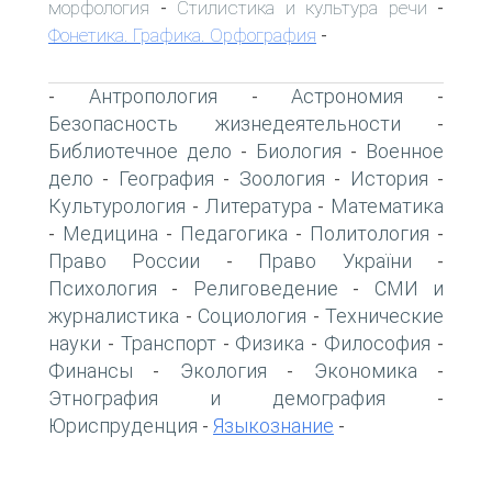
морфология
Стилистика и культура речи
-
-
Фонетика. Графика. Орфография
-
Антропология
Астрономия
-
-
-
Безопасность жизнедеятельности
-
Библиотечное дело
Биология
Военное
-
-
дело
География
Зоология
История
-
-
-
-
Культурология
Литература
Математика
-
-
Медицина
Педагогика
Политология
-
-
-
-
Право России
Право України
-
-
Психология
Религоведение
СМИ и
-
-
журналистика
Социология
Технические
-
-
науки
Транспорт
Физика
Философия
-
-
-
-
Финансы
Экология
Экономика
-
-
-
Этнография и демография
-
Юриспруденция
Языкознание
-
-