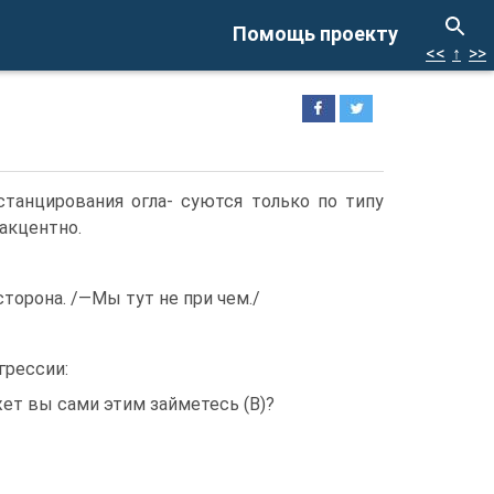
Помощь проекту
<<
↑
>>
танцирования огла- суются только по типу
акцентно.
 сторона. /—Мы тут не при чем./
грессии:
жет вы сами этим займетесь (В)?