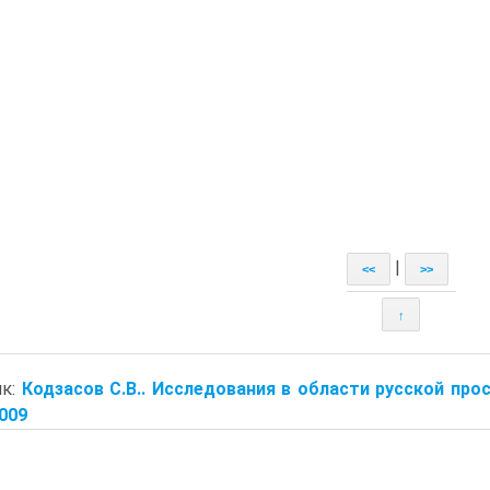
|
<<
>>
↑
ик:
Кодзасов С.В.. Исследования в области русской прос
2009