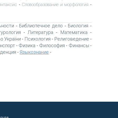
интаксис
Словообразование и морфология
-
-
ьности
Библиотечное дело
Биология
-
-
-
турология
Литература
Математика
-
-
-
о України
Психология
Религоведение
-
-
-
нспорт
Физика
Философия
Финансы
-
-
-
-
денция
Языкознание
-
-
house