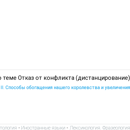
о теме Отказ от конфликта (дистанцирование)
 II. Способы обогащения нашего королевства и увеличения
тология
Иностранные языки
Лексикология. Фразеологи
-
-