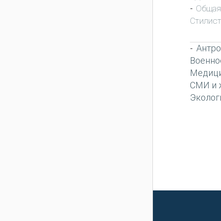
Общая
-
Стилист
Антро
-
Военно
Медиц
СМИ и 
Эколог