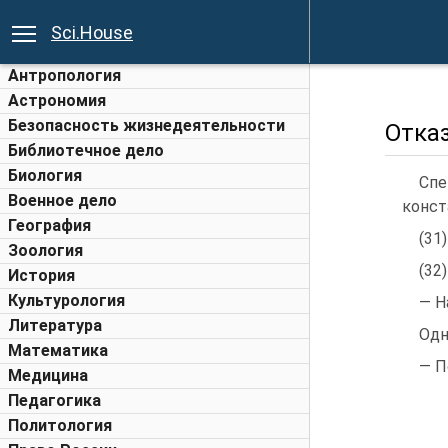
Sci.House
Антропология
Астрономия
Безопасность жизнедеятельности
Отка
Библиотечное дело
Биология
Спе
Военное дело
конст
География
(31
Зоология
(32
История
Культурология
— Н
Литература
Одн
Математика
— П
Медицина
Педагогика
Политология