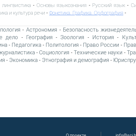
 лингвистика
Основы языкознания
Русский язык
С
-
-
-
ика и культура речи
Фонетика. Графика. Орфография
-
-
пология
Астрономия
Безопасность жизнедеятел
-
-
е дело
География
Зоология
История
Куль
-
-
-
-
ина
Педагогика
Политология
Право России
Прав
-
-
-
-
журналистика
Социология
Технические науки
Тра
-
-
-
ия
Экономика
Этнография и демография
Юриспру
-
-
-
О проекте
info@sci.