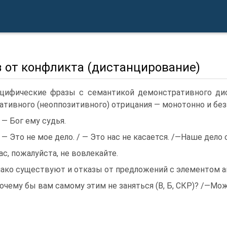
з от конфликта (дистанцирование)
цифические фразы с семантикой демонстративного дис
ативного (неоппозитивного) отрицания — монотонно и без
) — Бог ему судья.
) — Это не мое дело. / — Это нас не касается. /—Наше дело
ас, пожалуйста, не вовлекайте.
ако существуют и отказы от предложений с элементом а
очему бы вам самому этим не заняться (В, Б, СКР)? /—Мо