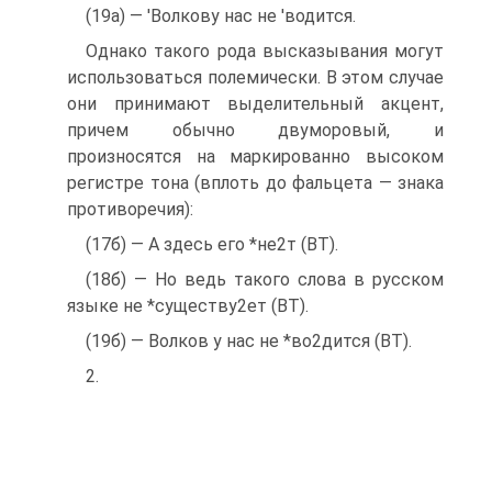
(19а) — 'Волкову нас не 'водится.
Однако такого рода высказывания могут
использоваться полемически. В этом случае
они принимают выделительный акцент,
причем обычно двуморовый, и
произносятся на маркированно высоком
регистре тона (вплоть до фальцета — знака
противоречия):
(17б) — А здесь его *не2т (ВТ).
(18б) — Но ведь такого слова в русском
языке не *существу2ет (ВТ).
(19б) — Волков у нас не *во2дится (ВТ).
2.