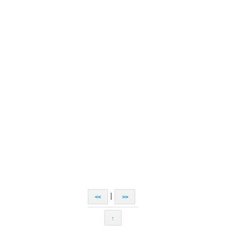
|
<<
>>
↑