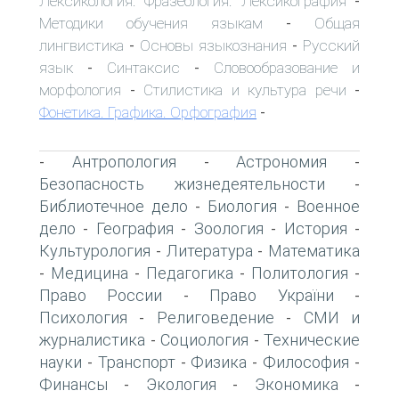
Лексикология. Фразеология. Лексикография
-
Методики обучения языкам
Общая
-
лингвистика
Основы языкознания
Русский
-
-
язык
Синтаксис
Словообразование и
-
-
морфология
Стилистика и культура речи
-
-
Фонетика. Графика. Орфография
-
Антропология
Астрономия
-
-
-
Безопасность жизнедеятельности
-
Библиотечное дело
Биология
Военное
-
-
дело
География
Зоология
История
-
-
-
-
Культурология
Литература
Математика
-
-
Медицина
Педагогика
Политология
-
-
-
-
Право России
Право України
-
-
Психология
Религоведение
СМИ и
-
-
журналистика
Социология
Технические
-
-
науки
Транспорт
Физика
Философия
-
-
-
-
Финансы
Экология
Экономика
-
-
-