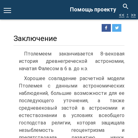
Помощь проекту
<<
↑
>>
Заключение
Птолемеем заканчивается 8-вековая
история древнегреческой астрономии,
начатая Фалесом в 6 в. до н.э.
Хорошее совпадение расчетной модели
Птолемея с данными астрономических
наблюдений, большие возможности для ее
последующего уточнения, а также
средневековый застой в астрономии и
естествознании в условиях всеобщего
господства религии, которая защищала
незыблемость геоцентризма и
препятствовала развитию науки,