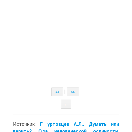
|
<<
>>
↑
Источник:
Г уртовцев А.Л.. Думать или
верить? Ода человеческой ослиности.