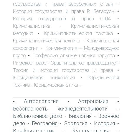
государства и права зарубежных стран
-
История государства и права Р. Беларусь
-
История государства и права США
-
Криминалистика
Криминалистическая
-
методика
Криминалистическая тактика
-
-
Криминалистическая техника
Криминальная
-
сексология
Криминология
Международное
-
-
право
Профессиональные навыки юриста
-
-
Римское право
Сравнительное правоведение
-
-
Теория и история государства и права
-
Юридическая психология
Юридическая
-
техника
Юридическая этика
-
-
Антропология
Астрономия
-
-
-
Безопасность жизнедеятельности
-
Библиотечное дело
Биология
Военное
-
-
дело
География
Зоология
История
-
-
-
-
Конфликтология
Культурология
-
-