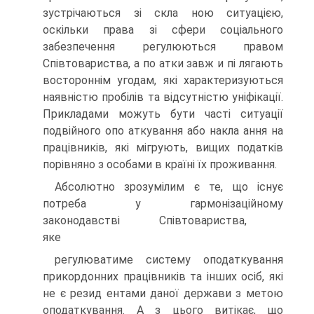
зустрічаються зі скла ною ситуацією,
оскільки права зі сфери соціального
забезпечення регулюються правом
Співтовариства, а по атки завж и пі лягають
востороннім угодам, які характеризуються
наявністю пробілів та відсутністю уніфікації.
Прикладами можуть бути часті ситуації
подвійного опо аткування або накла ання на
працівників, які мігрують, вищих податків
порівняно з особами в країні їх проживання.
Абсолютно зрозумілим є те, що існує
потреба у гармонізаційному
законодавстві Співтовариства,
яке
регулюватиме систему оподаткування
прикордонних працівників та інших осіб, які
не є резид ентами даної держави з метою
оподаткування. А з цього витікає, що