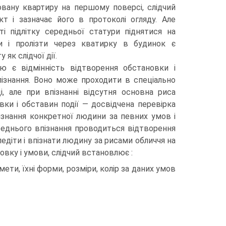
бовану квартиру на першому поверсі, слідчий
т і зазначає його в протоколі огляду. Але
і підлітку середньої статури піднятися на
ити і пролізти через кватирку в будинок є
як слідчої дії.
ю є відмінність відтворення обстановки і
упізнання. Воно може проходити в спеціально
і, але при впізнанні відсутня основна риса
вки і обставин події — досвідчена перевірка
ізнання конкретної людини за певних умов і
реднього впізнання проводиться відтворення
діти і впізнати людину за рисами обличчя на
овку і умови, слідчий встановлює :
мети, їхні форми, розміри, колір за даних умов