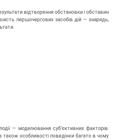
результати відтворення обстановки і обставин
явність першочергових засобів дій — знарядь,
ьтати.
події — моделювання суб'єктивних факторів.
 а також особливості поведінки багато в чому