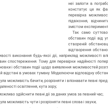
неї залізти в погра
констатує це як фак
перевірка можливост
підвіконня, відчин
змістом експерименту 
Так само суттєво
обставин події від 
створеній обстановц
відтворення обстано
вості виконання будь-якої дії, наприклад можливості вп
вин спостереження. Тому для перевірки надійності попе
новки і обставин події щодо виявлення можливостей розгле
ій відстані в умовах туману. Моделюючи відповідну обстан
була можливість бачити, розрізняти і впізнавати певні пред
даленості освітлення, кута зору;
можливо здійснити певні дії за даних умов за певний час;
була можливість чути і розрізняти певні слова і звуки;