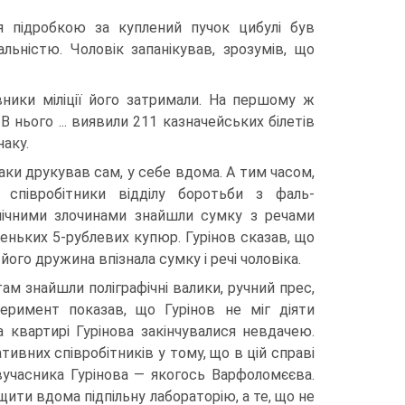
ся підробкою за куплений пучок цибулі був
льністю. Чоловік запанікував, зрозумів, що
вники міліції його затримали. На першому ж
В нього ... виявили 211 казначейських білетів
аку.
аки друкував сам, у себе вдома. А тим часом,
 співробітники відділу боротьби з фаль-
ічними злочинами знайшли сумку з речами
веньких 5-рублевих купюр. Гурінов сказав, що
 його дружина впізнала сумку і речі чоловіка.
там знайшли поліграфічні валики, ручний прес,
перимент показав, що Гурінов не міг діяти
 квартирі Гурінова закінчувалися невдачею.
вних співробітників у тому, що в цій справі
учасника Гурінова — якогось Варфоломєєва.
щити вдома підпільну лабораторію, а те, що не