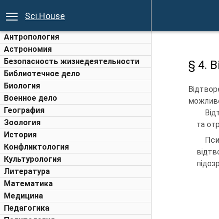
Sci.House
Антропология
Астрономия
Безопасность жизнедеятельности
§ 4. 
Библиотечное дело
Биология
Відтвор
Военное дело
можливос
География
Від
Зоология
та от
История
Пси
Конфликтология
відтв
Культурология
підоз
Литература
Математика
Медицина
Педагогика