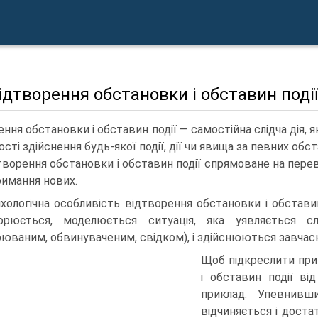
Відтворення обстановки і обставин події
ення обстановки і обставин події — самостійна слідча дія,
ті здійснення будь-якої події, дії чи явища за певних обст
творення обстановки і обставин події спрямоване на переві
римання нових.
хологічна особливість відтворення обстановки і обставин
орюється, моделюється ситуація, яка уявляється с
рюваним, обвинуваченим, свідком), і здійснюються завчасно
Щоб підкреслити при
і обставин події ві
приклад. Упевнивш
відчиняється і доста