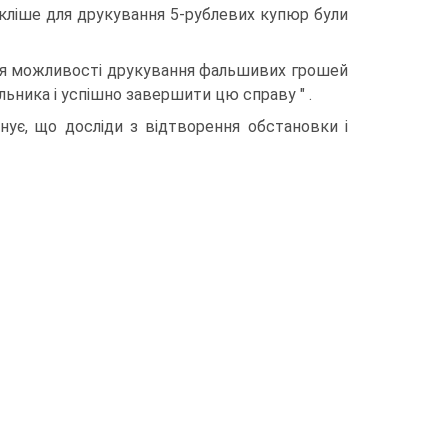
 кліше для друкування 5-рублевих купюр були
ння можливості друкування фальшивих грошей
льника і успішно завершити цю справу " .
нує, що досліди з відтворення обстановки і