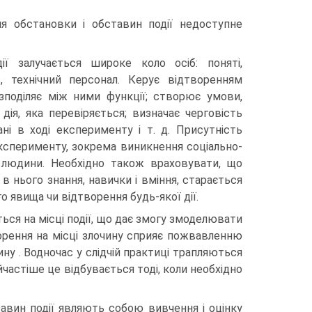
я обстановки і обставин події недоступне
ї залучається широке коло осіб: поняті,
ь, технічний персонал. Керує відтворенням
озподіляє між ними функції; створює умови,
дія, яка перевіряється; визначає черговість
ні в ході експерименту і т. д. Присутність
сперименту, зокрема виникнення соціально-
ь людини. Необхідно також враховувати, що
 в нього знання, навички і вміння, старається
 явища чи відтворення будь-якої дії.
ься на місці події, що дає змогу змоделювати
ворення на місці злочину сприяє пожвавленню
ну . Водночас у слідчій практиці трапляються
частіше це відбувається тоді, коли необхідно
тавин події являють собою вивчення і оцінку