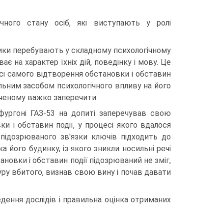
ічного стану осіб, які виступають у ролі
сники перебувають у складному психологічному
є на характер їхніх дій, поведінку і мову. Це
есі самого відтворення обстановки і обставин
сильним засобом психологічного впливу на його
аченому важко заперечити.
фургоні ГАЗ-53 на допиті заперечував свою
и і обставин події, у процесі якого вдалося
підозрюваного зв'язки ключів підходить до
 його будинку, із якого зникли носильні речі
тановки і обставин події підозрюваний не зміг,
туру вбитого, визнав свою вину і почав давати
едення дослідів і правильна оцінка отриманих