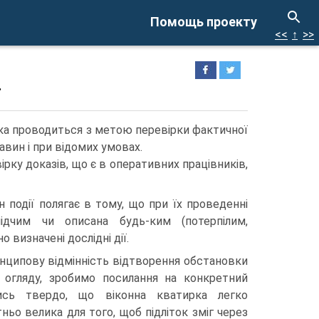
Помощь проекту
<<
↑
>>
 яка проводиться з метою перевірки фактичної
авин і при відомих умовах.
рку доказів, що є в оперативних працівників,
 події полягає в тому, що при їх проведенні
лідчим чи описана будь-ким (потерпілим,
 визначені дослідні дії.
нципову відмінність відтворення обстановки
д огляду, зробимо посилання на конкретний
ись твердо, що віконна кватирка легко
тньо велика для того, щоб підліток зміг через