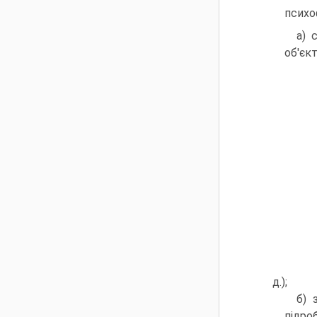
психо
а) 
об'єкт
д.);
б) 
підроб