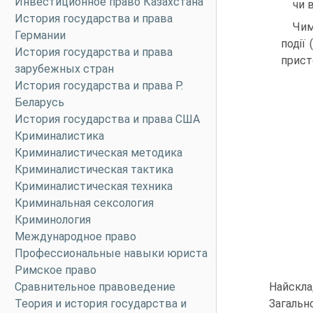
Инвестиционное право Казахстана
чи 
История государства и права
Чим
Германии
події
История государства и права
присто
зарубежных стран
История государства и права Р.
Беларусь
История государства и права США
Криминалистика
Криминалистическая методика
Криминалистическая тактика
Криминалистическая техника
Криминальная сексология
Криминология
Международное право
Профессиональные навыки юриста
Римское право
Сравнительное правоведение
Найскла
Теория и история государства и
Загальн