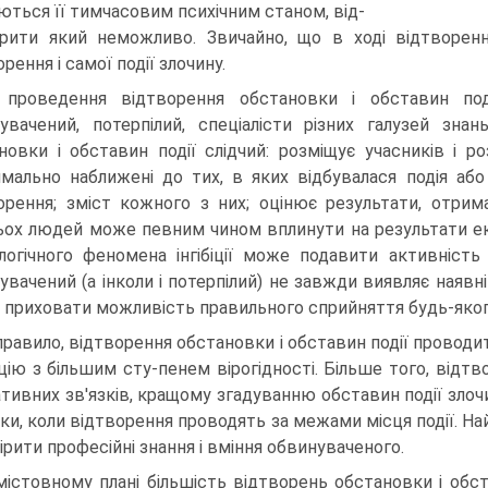
ються її тимчасовим психічним станом, від-
рити який неможливо. Звичайно, що в ході відтворенн
рення і самої події злочину.
проведення відтворення обстановки і обставин поді
увачений, потерпілий, спеціалісти різних галузей знан
новки і обставин події слідчий: розміщує учасників і р
мально наближені до тих, в яких відбувалася подія або 
орення; зміст кожного з них; оцінює результати, отрима
ьох людей може певним чином вплинути на результати ек
логічного феномена інгібіції може подавити активніст
увачений (а інколи і потерпілий) не завжди виявляє наявні
 приховати можливість правильного сприйняття будь-якого
правило, відтворення обстановки і обставин події проводит
цію з більшим сту-пенем вірогідності. Більше того, відт
ативних зв'язків, кращому згадуванню обставин події злочи
ки, коли відтворення проводять за межами місця події. Най
ірити професійні знання і вміння обвинуваченого.
містовному плані більшість відтворень обстановки і обс