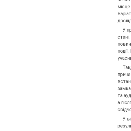
місце
Варіа
дослі
У п
стані
повин
події
учасн
Так
приче
встан
замка
та ау
а піс
свідч
У в
резуль