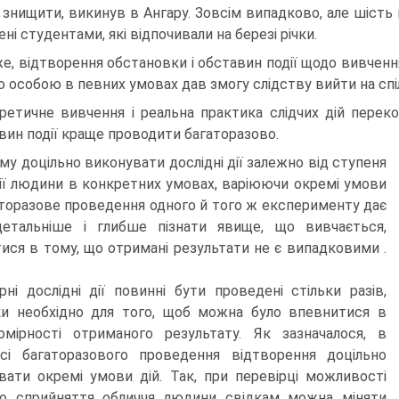
 знищити, викинув в Ангару. Зовсім випадково, але шість
ні студентами, які відпочивали на березі річки.
е, відтворення обстановки і обставин події щодо вивче
ю особою в певних умовах дав змогу слідству вийти на спі
ретичне вивчення і реальна практика слідчих дій переко
вин події краще проводити багаторазово.
му доцільно виконувати дослідні дії залежно від ступеня
ії людини в конкретних умовах, варіюючи окремі умови
гаторазове проведення одного й того ж експерименту дає
детальніше і глибше пізнати явище, що вивчається,
ися в тому, що отримані результати не є випадковими .
рні дослідні дії повинні бути проведені стільки разів,
ки необхідно для того, щоб можна було впевнитися в
омірності отриманого результату. Як зазначалося, в
сі багаторазового проведення відтворення доцільно
вати окремі умови дій. Так, при перевірці можливості
го сприйняття обличчя людини свідкам можна міняти