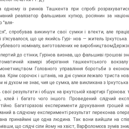
.На одному із ринків Ташкента при спробі розрахувати
маний реалізатор фальшивих купюр, росіянин за націона
о "вля-
ся", спробував викинути свої сумки і втекти, але праці
і з'ясувалося, що це якийсь Гурі- нов — житель Іркутська. 
рублевого номіналу, виготовлених не виробництвомДержзн
пертий до стінки, Гурінов визнав, що фальшиві грошові зн
оматичній камері зберігання ташкентського вокзалу
онетництвом Головного управління боротьби з економ
ова. Крім сорочок і штанів, на дні сумки лежало триста но
м ні духом не знає, чия це сумка, але викликана з Іркутська
 свої результати і обшук на іркутській квартирі Гурінова: 
, клей і багато чого іншого. Проведений слідчий екс
тійно. Багаторазові експерименти друкування грошей на
аний в слідчому експерименті результат переконав операти
ана принаймні ще одна людина. Так вони вийшли на спів
мівши, що слідчі сіли йому на хвіст, Варфоломєєв зумів зни