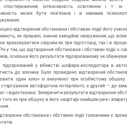
 спостереження, інтенсивність освітлення і т. ін.
тивність може бути пов'язана і зі змінами психолог
джуваних.
роцесі відтворення обстановки і обставин події його уча
, мають, як правило, значне емоційне напруження, що вплива
но враховуватися слідчим як при підготовці, так і в проц
. Річ у тім, що відтворення обстановки і обставин події є 
иків, оскільки його результати підозрюваному чи обвинув
, підозрюваний у вбивстві шофера-експедитора в авто
тність до злочину. Було проведено відтворення обстановк
овити: один ключ із вилученої при особистому обшуку 
 стартування автофургона потерпілого, а другий — до замка
діо- і відеотехніка. Заперечити результати відтворення обс
ля того як при обшуку в його квартирі знайшли речі і апара
ення.
ідтворенні обстановки і обставин події головними є пров
татів.