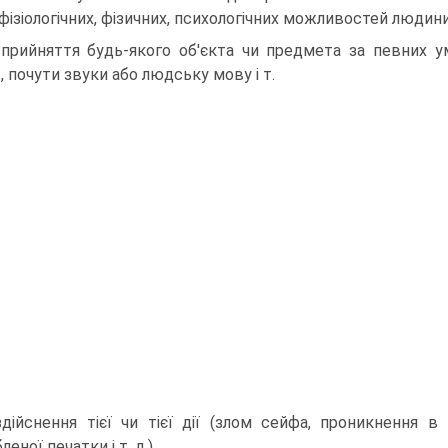
фізіологічних, фізичних, психологічних можливостей людини
сприйняття будь-якого об'єкта чи предмета за певних ум
, почути звуки або людську мову і т.
здійснення тієї чи тієї дії (злом сейфа, проникнення в
леної печатки і т. д.).