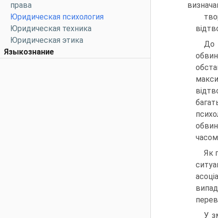
права
визнача
Юридическая психология
тво
Юридическая техника
відтво
Юридическая этика
До 
Языкознание
обвин
обста
макси
відтв
багат
психо
обвин
часом
Як 
ситуа
асоці
випад
перев
У з