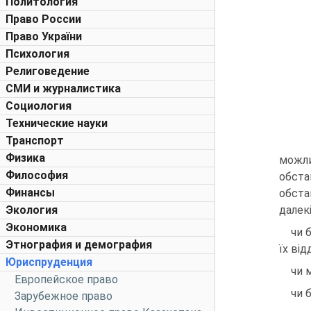
Политология
Право России
Право України
Психология
Религоведение
СМИ и журналистика
Социология
Технические науки
Транспорт
Физика
можли
Философия
обста
Финансы
обста
Экология
далек
Экономика
чи 
Этнография и демография
їх від
Юриспруденция
чи 
Европейское право
чи 
Зарубежное право