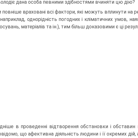
володіє дана особа певними здібностями вчиняти цю дію?
 повніше враховані всі фактори, які можуть вплинути на 
 (наприклад, однорідність погодних і кліматичних умов, на
сувань, матеріалів та ін.), тим більш доказовими є ці резул
дніше в проведенні відтворення обстановки і обставин 
овідомо, що афективна діяльність людини і її окремих дій,