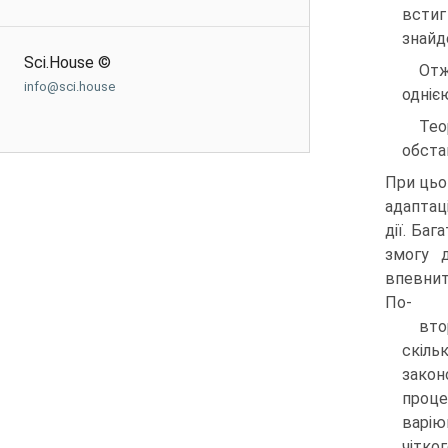
встиг
знайде
Sci.House ©
Отж
info@sci.house
одніє
Тео
обста
При цьо
адаптац
дії. Ба
змогу 
впевнит
По-
вто
скіль
закон
проце
варію
чітко