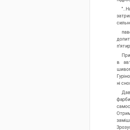
"..
затри
сильн
пав
допит
п'яти
При
в авт
шивом
Гурін
ні сно
Дав
фарби
самос
Отрим
заміш
Зрозу