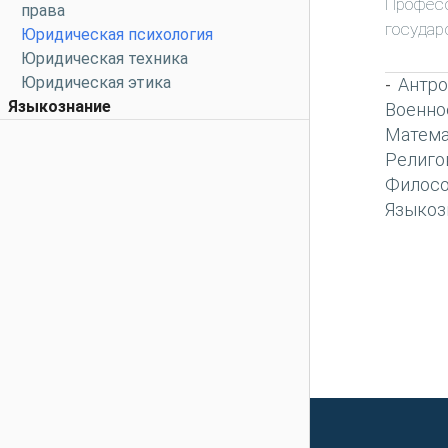
Профес
права
государ
Юридическая психология
Юридическая техника
Юридическая этика
Антро
-
Языкознание
Военно
Матема
Религо
Филос
Языкоз