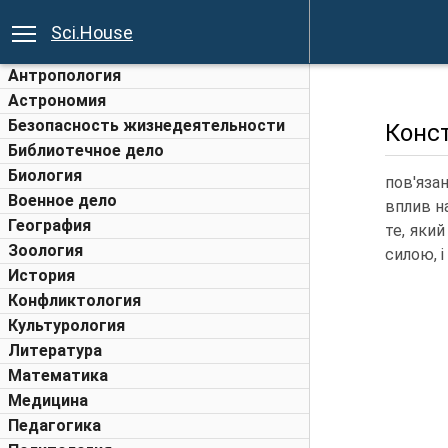
Sci.House
Антропология
Астрономия
Безопасность жизнедеятельности
Конс
Библиотечное дело
Биология
пов'яза
Военное дело
вплив н
География
те, яки
Зоология
силою, і
История
Конфликтология
Культурология
Литература
Математика
Медицина
Педагогика