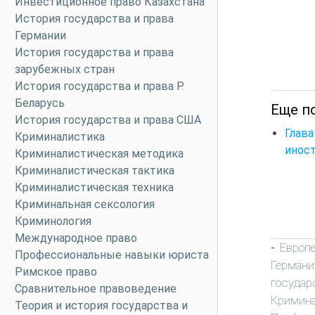
Инвестиционное право Казахстана
История государства и права
Германии
История государства и права
зарубежных стран
История государства и права Р.
Беларусь
Еще п
История государства и права США
Глав
Криминалистика
инос
Криминалистическая методика
Криминалистическая тактика
Криминалистическая техника
Криминальная сексология
Криминология
Международное право
Европ
-
Профессиональные навыки юриста
Германи
Римское право
государ
Сравнительное правоведение
Кримин
Теория и история государства и