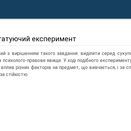
татуючий експеримент
ний з вирішенням такого завдання: виділити серед сукупно
а психолого-правове явище. У ході подібного експерименту
й вплив різних факторів на предмет, що вивчається, і за с
 за стійкістю.