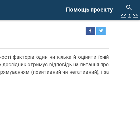
Помощь проекту
<<
↑
>>
сті факторів один чи кілька й оцінити їхній
 дослідник отримує відповідь на питання про
прямуванням (позитивний чи негативний), і за