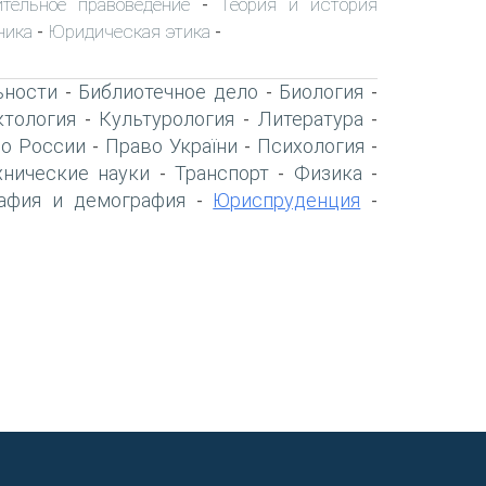
ительное правоведение
Теория и история
-
ника
Юридическая этика
-
-
ьности
Библиотечное дело
Биология
-
-
-
тология
Культурология
Литература
-
-
-
о России
Право України
Психология
-
-
-
хнические науки
Транспорт
Физика
-
-
-
афия и демография
Юриспруденция
-
-