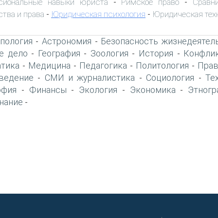
сиональные навыки юриста
Римское право
Сравн
-
-
ства и права
Юридическая психология
Юридическая тех
-
-
пология
Астрономия
Безопасность жизнедеятел
-
-
е дело
География
Зоология
История
Конфлик
-
-
-
-
тика
Медицина
Педагогика
Политология
Прав
-
-
-
-
ведение
СМИ и журналистика
Социология
Те
-
-
-
офия
Финансы
Экология
Экономика
Этногр
-
-
-
-
нание
-