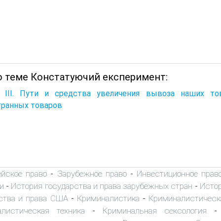
о теме Констатуючий експеримент:
а III. Пути и средства увеличения вывоза наших т
транных товаров
ейское право
Зарубежное право
Инвестиционное прав
-
-
и
История государства и права зарубежных стран
Истор
-
-
ства и права США
Криминалистика
Криминалистическ
-
-
алистическая техника
Криминальная сексология
-