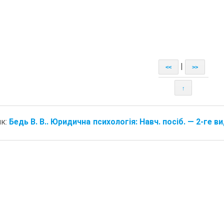
|
<<
>>
↑
ик:
Бедь В. В.. Юридична психологія: Навч. посіб. — 2-ге вид