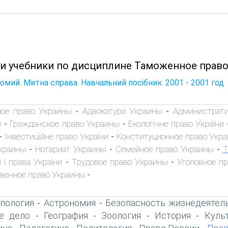
 и учебники по дисциплине Таможенное право
омий. Митна справа. Навчальний посібник. 2001 - 2001 год
ное право Украины
Адвокатура Украины
Администрати
-
-
ы
Гражданское право Украины
Екологічне право України
-
-
Інвестиційне право України
Конституционное право Укр
-
-
краины
Нотариат Украины
Семейное право Украины
Т
-
-
-
 і права України
Трудовое право Украины
Уголовное п
-
-
венное право Украины
-
пология
Астрономия
Безопасность жизнедеятел
-
-
е дело
География
Зоология
История
Куль
-
-
-
-