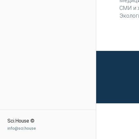
Медиц
СМИ и 
Эколог
Sci.House ©
info@sci.house