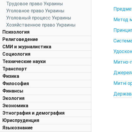
Трудовое право Украины
Предмет
Уголовное право Украины
Уголовный процесс Украины
Метод м
Хозяйственное право Украины
Принцип
Психология
Религоведение
Система
СМИ и журналистика
Удоскон
Социология
Технические науки
Митно-п
Транспорт
Джерела
Физика
Митні ор
Философия
Финансы
Державн
Экология
Экономика
Этнография и демография
Юриспруденция
Языкознание