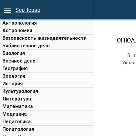
Sci.House
Антропология
Астрономия
Безопасность жизнедеятельности
ОНЮА. 
Библиотечное дело
Биология
В ш
Военное дело
Украї
География
Зоология
История
Культурология
Литература
Математика
Медицина
Педагогика
Политология