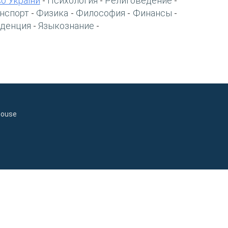
о України
Психология
Религоведение
-
-
-
нспорт
Физика
Философия
Финансы
-
-
-
-
денция
Языкознание
-
-
house