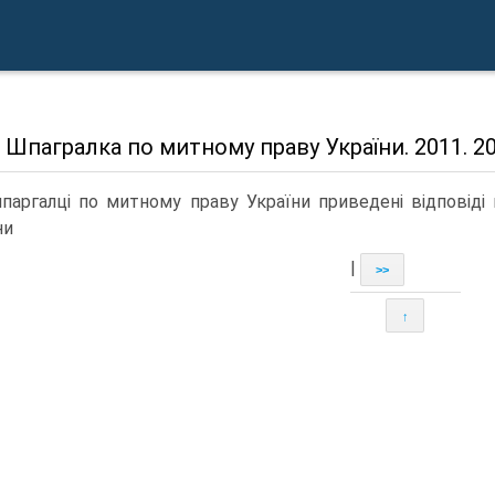
Шпагралка по митному праву України. 2011. 2
паргалці по митному праву України приведені відповіді
ни
|
>>
↑