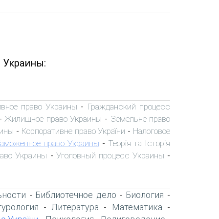
 Украины:
вное право Украины
Гражданский процесс
-
Жилищное право Украины
Земельне право
-
-
аины
Корпоративне право України
Налоговое
-
-
аможенное право Украины
Теорія та Історія
-
раво Украины
Уголовный процесс Украины
-
-
ьности
Библиотечное дело
Биология
-
-
-
турология
Литература
Математика
-
-
-