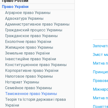
Право России
Право України
Аграрное право Украины
Адвокатура Украины
Административное право Украины
Гражданский процесс Украины
Гражданское право Украины
Екологічне право України
Започат
Жилищное право Украины
Земельне право України
Зміст м
Інвестиційне право України
Митна п
Конституционное право Украины
Корпоративне право України
Принцип
Налоговое право Украины
Правове
Нотариат Украины
Семейное право Украины
Міжнаро
Таможенное право Украины
Митна п
Теорія та Історія держави і права
України
Поняття