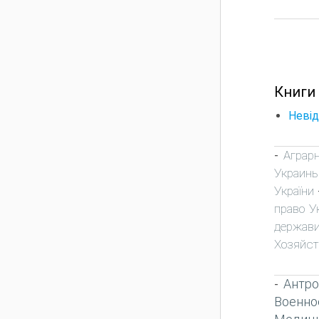
Книги
Невід
Аграр
-
Украин
України
право У
держави
Хозяйст
Антро
-
Военно