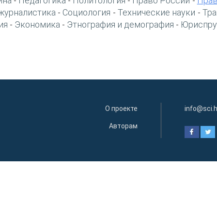
ина
Педагогика
Политология
Право России
Прав
-
-
-
-
журналистика
Социология
Технические науки
Тра
-
-
-
ия
Экономика
Этнография и демография
Юриспру
-
-
-
О проекте
info@sci.
Авторам