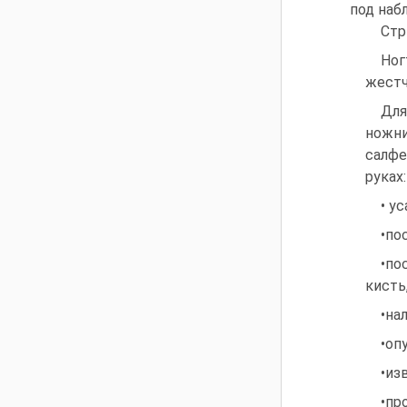
под наб
Стр
Ног
жестч
Для
ножни
салфе
руках
• у
•по
•по
кисть
•на
•оп
•из
•пр