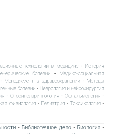
ационные технологии в медицине
История
-
енерические болезни
Медико-социальная
-
Менеджмент в здравоохранении
Методы
-
-
 генные болезни
Неврология и нейрохирургия
-
ия
Оториноларингология
Офтальмология
-
-
-
кая физиология
Педиатрия
Токсикология
-
-
-
ьности
Библиотечное дело
Биология
-
-
-