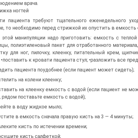
людением врача.
ижка ногтей
ти пациента требуют тщательного еженедельного уход
е, то необходимо перед стрижкой их опустить в емкость
 этой манипуляции надо приготовить: емкость с теплой 
цы, полиэтиленовый пакет для отработанного материала, 
тку для ног, пилочку, клеенку, питательный крем, щипчи
: •поставить к кровати пациента стул; •разложить все пр
садить пациента поудобнее (если пациент может сидеть);
стелить на колени клеенку;
ставить на клеенку емкость с водой (если пациент не мо
, рядом поставьте емкость с водой);
лейте в воду жидкое мыло;
устите в емкость сначала правую кисть на 3 — 4 минуты;
влеките кисть по истечении времени;
осушите кисть салфеткой;