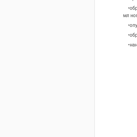
•об
мл ног
•оп
•об
•на