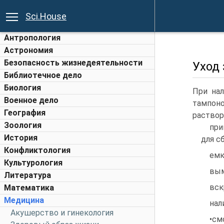
Sci.House
Антропология
Астрономия
Безопасность жизнедеятельности
Уход 
Библиотечное дело
Биология
При нал
Военное дело
тампоно
География
раствор
Зоология
при
История
для с
Конфликтология
емк
Культурология
вым
Литература
вск
Математика
Медицина
нал
Акушерство и гинекология
•см