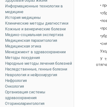
Здоровый образ жизни
• п
Информационные технологии в
медицине
•сб
История медицины
•по
Клинические методы диагностики
•пр
Кожные и венерические болезни
Медико-социальная экспертиза
•уб
Медицинская паразитология
•сн
Медицинская этика
Ухо
Менеджмент в здравоохранении
Методы похудения
У т
Народные методы лечения болезней
отягч
Наследственные, генные болезни
Неврология и нейрохирургия
Нефрология
Онкология
Организация системы
здравоохранения
Оториноларингология