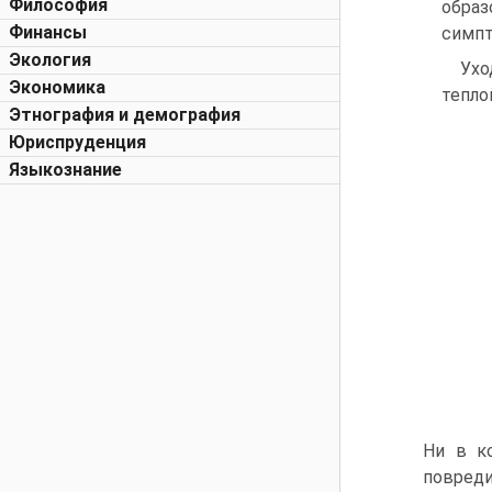
Философия
образ
Финансы
симпт
Экология
Ухо
Экономика
тепло
Этнография и демография
Юриспруденция
Языкознание
Ни в к
повреди