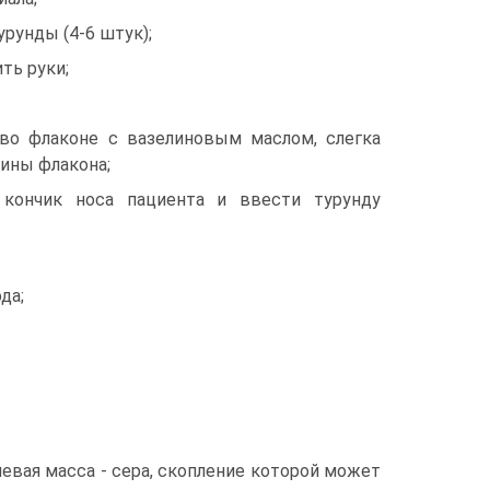
урунды (4-6 штук);
ть руки;
 во флаконе с вазелиновым маслом, слегка
вины флакона;
 кончик носа пациента и ввести турунду
да;
вая масса - сера, скопление которой может