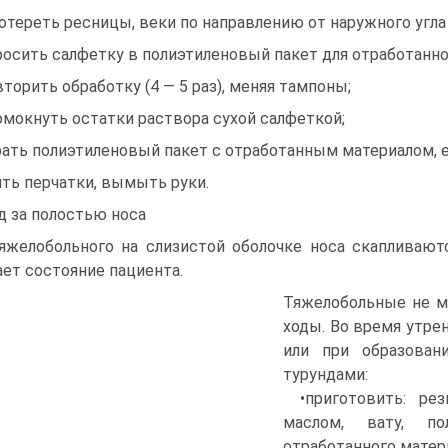
ротереть ресницы, веки по направлению от наружного угла
росить салфетку в полиэтиленовый пакет для отработанно
вторить обработку (4 — 5 раз), меняя тампоны;
омокнуть остатки раствора сухой салфеткой;
рать полиэтиленовый пакет с отработанным материалом, 
ять перчатки, вымыть руки.
д за полостью носа
яжелобольного на слизистой оболочке носа скапливают
ает состояние пациента.
Тяжелобольные не м
ходы. Во время утре
или при образован
турундами:
•приготовить: ре
маслом, вату, по
отработанного матер