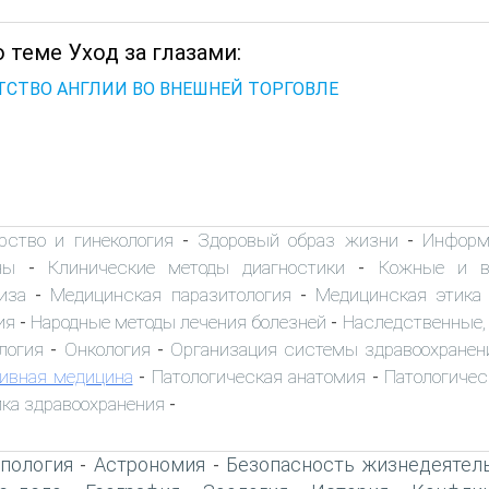
 теме Уход за глазами:
ТСТВО АНГЛИИ ВО ВНЕШНЕЙ ТОРГОВЛЕ
рство и гинекология
Здоровый образ жизни
Информ
-
-
ны
Клинические методы диагностики
Кожные и в
-
-
иза
Медицинская паразитология
Медицинская этика
-
-
ия
Народные методы лечения болезней
Наследственные,
-
-
логия
Онкология
Организация системы здравоохранен
-
-
ивная медицина
Патологическая анатомия
Патологичес
-
-
ка здравоохранения
-
пология
Астрономия
Безопасность жизнедеятел
-
-