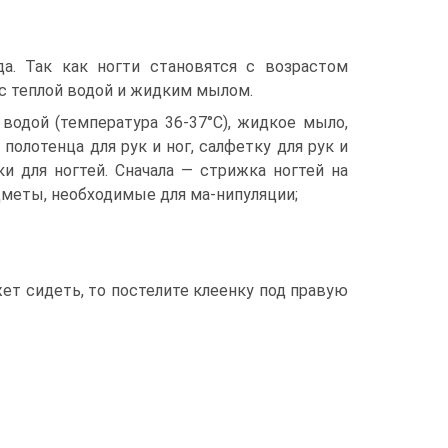
а. Так как ногти становятся с возрастом
 с теплой водой и жидким мылом.
водой (температура 36-37°С), жидкое мыло,
полотенца для рук и ног, салфетку для рук и
ки для ногтей. Сначала — стрижка ногтей на
едметы, необходимые для ма-нипуляции;
жет сидеть, то постелите клеенку под правую