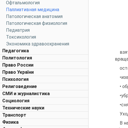
Офтальмология
Паллиативная медицина
Патологическая анатомия
Патологическая физиология
Педиатрия
Токсикология
Экономика здравоохранения
Педагогика
взя
Политология
враща
Право России
ост
Право України
•из
Психология
Религоведение
• о
СМИ и журналистика
•уб
Социология
•сн
Технические науки
Ухо
Транспорт
Физика
В н