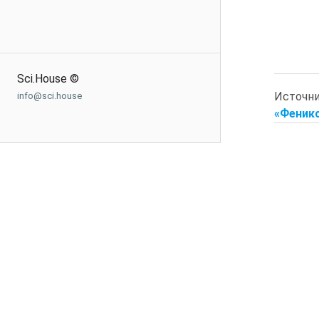
Sci.House ©
Источн
info@sci.house
«Феникс»