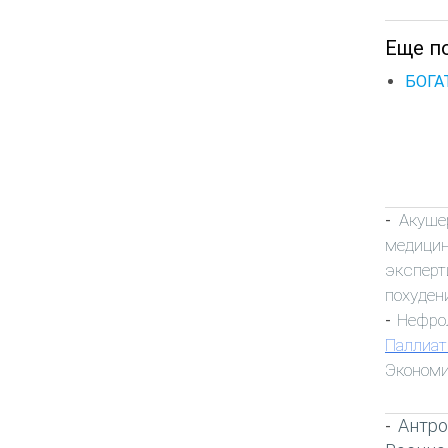
Еще по
БОГА
Акуше
-
медици
эксперт
похуден
Нефро
-
Паллиат
Экономи
Антро
-