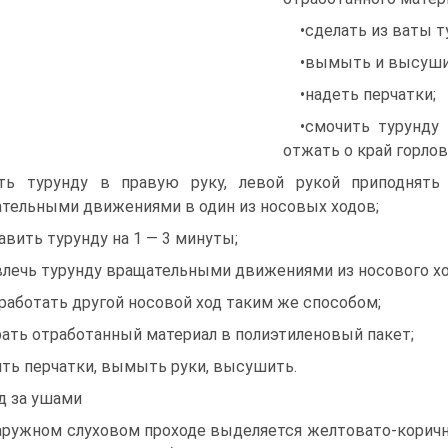
•сделать из ваты т
•вымыть и высуши
•надеть перчатки;
•смочить турунду
отжать о край горло
ть турунду в правую руку, левой рукой приподнять
тельными движениями в один из носовых ходов;
авить турунду на 1 — 3 минуты;
влечь турунду вращательными движениями из носового хо
бработать другой носовой ход таким же способом;
рать отработанный материал в полиэтиленовый пакет;
ять перчатки, вымыть руки, высушить.
д за ушами
аружном слуховом проходе выделяется желтовато-коричне