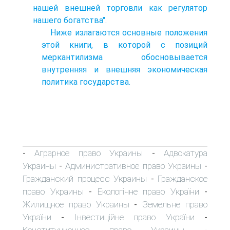
нашей внешней торговли как регулятор
нашего богатства".
Ниже излагаются основные положения
этой книги, в которой с позиций
меркантилизма обосновывается
внутренняя и внешняя экономическая
политика государства.
Аграрное право Украины
Адвокатура
-
-
Украины
Административное право Украины
-
-
Гражданский процесс Украины
Гражданское
-
право Украины
Екологічне право України
-
-
Жилищное право Украины
Земельне право
-
України
Інвестиційне право України
-
-
Конституционное право Украины