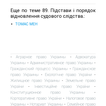
Еще по теме 89. Підстави і порядок
відновлення судового слідства.:
ТОМАС МЕН
Аграрное право Украины
Адвокатура
-
-
Украины
Административное право Украины
-
-
Гражданский процесс Украины
Гражданское
-
право Украины
Екологічне право України
-
-
Жилищное право Украины
Земельне право
-
України
Інвестиційне право України
-
-
Конституционное право Украины
-
Корпоративне право України
Налоговое право
-
Украины
Нотариат Украины
Семейное право
-
-