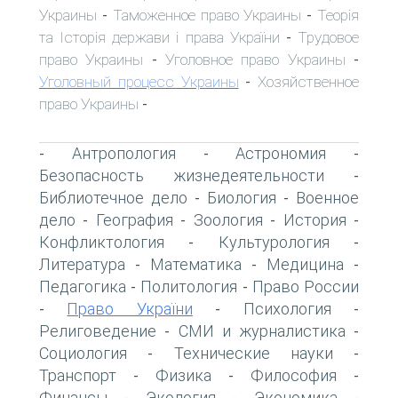
Украины
Таможенное право Украины
Теорія
-
-
та Історія держави і права України
Трудовое
-
право Украины
Уголовное право Украины
-
-
Уголовный процесс Украины
Хозяйственное
-
право Украины
-
Антропология
Астрономия
-
-
-
Безопасность жизнедеятельности
-
Библиотечное дело
Биология
Военное
-
-
дело
География
Зоология
История
-
-
-
-
Конфликтология
Культурология
-
-
Литература
Математика
Медицина
-
-
-
Педагогика
Политология
Право России
-
-
Право України
Психология
-
-
-
Религоведение
СМИ и журналистика
-
-
Социология
Технические науки
-
-
Транспорт
Физика
Философия
-
-
-
Финансы
Экология
Экономика