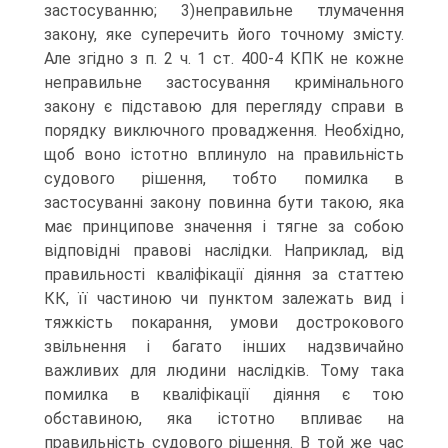
застосуванню; 3)неправильне тлумачення
закону, яке суперечить його точному змісту.
Але згідно з п. 2 ч. 1 ст. 400-4 КПК не кожне
неправильне застосування кримінального
закону є підставою для перегляду справи в
порядку виключного провадження. Необхідно,
щоб воно істотно вплинуло на правильність
судового рішення, тобто помилка в
застосуванні закону повинна бути такою, яка
має принципове значення і тягне за собою
відповідні правові наслідки. Наприклад, від
правильності кваліфікації діяння за статтею
КК, її частиною чи пунктом залежать вид і
тяжкість покарання, умови дострокового
звільнення і багато інших надзвичайно
важливих для людини наслідків. Тому така
помилка в кваліфікації діяння є тою
обставиною, яка істотно впливає на
правильність судового рішення. В той же час