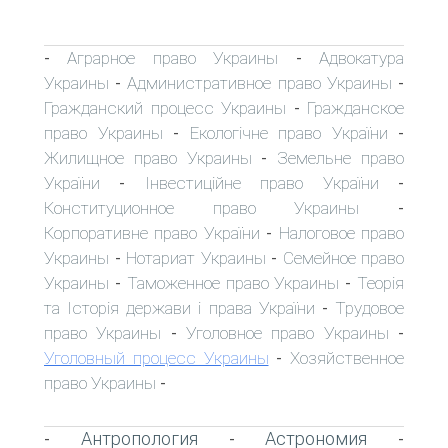
Аграрное право Украины
Адвокатура
-
-
Украины
Административное право Украины
-
-
Гражданский процесс Украины
Гражданское
-
право Украины
Екологічне право України
-
-
Жилищное право Украины
Земельне право
-
України
Інвестиційне право України
-
-
Конституционное право Украины
-
Корпоративне право України
Налоговое право
-
Украины
Нотариат Украины
Семейное право
-
-
Украины
Таможенное право Украины
Теорія
-
-
та Історія держави і права України
Трудовое
-
право Украины
Уголовное право Украины
-
-
Уголовный процесс Украины
Хозяйственное
-
право Украины
-
Антропология
Астрономия
-
-
-