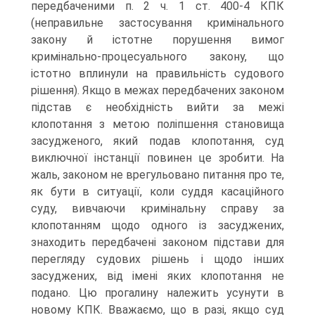
передбаченими п. 2 ч. 1 ст. 400-4 КПК
(неправильне застосування кримінального
закону й істотне порушення вимог
кримінально-процесуального закону, що
істотно вплинули на правильність судового
рішення). Якщо в межах передбачених законом
підстав є необхідність вийти за межі
клопотання з метою поліпшення становища
засудженого, який подав клопотання, суд
виключної інстанції повинен це зробити. На
жаль, законом не врегульовано питання про те,
як бути в ситуації, коли суддя касаційного
суду, вивчаючи кримінальну справу за
клопотанням щодо одного із засуджених,
знаходить передбачені законом підстави для
перегляду судових рішень і щодо інших
засуджених, від імені яких клопотання не
подано. Цю прогалину належить усунути в
новому КПК. Вважаємо, що в разі, якщо суд