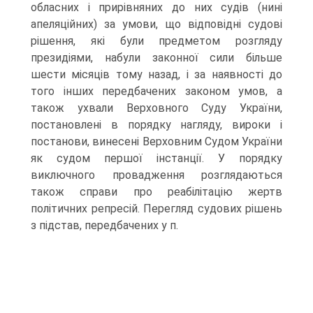
обласних і прирівняних до них судів (нині
апеляційних) за умови, що відповідні судові
рішення, які були предметом розгляду
президіями, набули законної сили більше
шести місяців тому назад, і за наявності до
того інших передбачених законом умов, а
також ухвали Верховного Суду України,
постановлені в порядку нагляду, вироки і
постанови, винесені Верховним Судом України
як судом першої інстанції. У порядку
виключного провадження розглядаються
також справи про реабілітацію жертв
політичних репресій. Перегляд судових рішень
з підстав, передбачених у п.