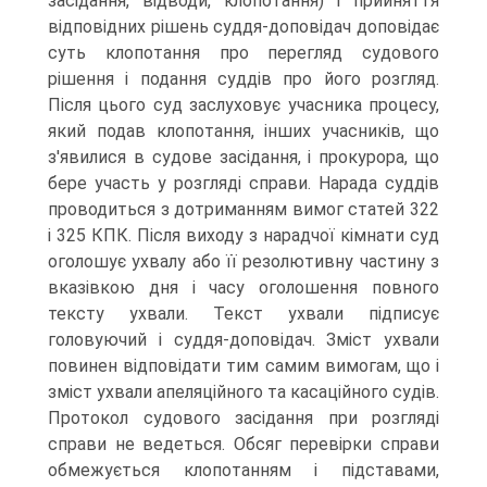
засідання, відводи, клопотання) і прийняття
відповідних рішень суддя-доповідач доповідає
суть клопотання про перегляд судового
рішення і подання суддів про його розгляд.
Після цього суд заслуховує учасника процесу,
який подав клопотання, інших учасників, що
з'явилися в судове засідання, і прокурора, що
бере участь у розгляді справи. Нарада суддів
проводиться з дотриманням вимог статей 322
і 325 КПК. Після виходу з нарадчої кімнати суд
оголошує ухвалу або її резолютивну частину з
вказівкою дня і часу оголошення повного
тексту ухвали. Текст ухвали підписує
головуючий і суддя-доповідач. Зміст ухвали
повинен відповідати тим самим вимогам, що і
зміст ухвали апеляційного та касаційного судів.
Протокол судового засідання при розгляді
справи не ведеться. Обсяг перевірки справи
обмежується клопотанням і підставами,