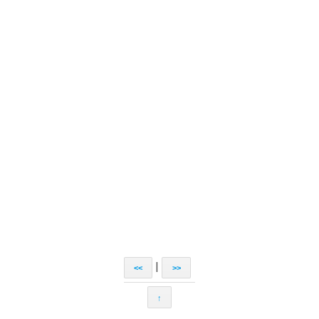
|
<<
>>
↑