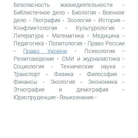
Безопасность жизнедеятельности
-
Библиотечное дело
Биология
Военное
-
-
дело
География
Зоология
История
-
-
-
-
Конфликтология
Культурология
-
-
Литература
Математика
Медицина
-
-
-
Педагогика
Политология
Право России
-
-
Право України
Психология
-
-
-
Религоведение
СМИ и журналистика
-
-
Социология
Технические науки
-
-
Транспорт
Физика
Философия
-
-
-
Финансы
Экология
Экономика
-
-
-
Этнография и демография
-
Юриспруденция
Языкознание
-
-