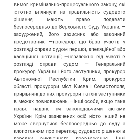
вимог кримінально-процесуального закону, які
істотно вплинули на правильність судового
рішення, мають право подавати
безпосередньо до Верховного Суду України: —
засуджений, його захисник або законний
представник; —прокурор, що брав участь у
розгляді справи судом першої, апеляційної або
касаційної інстанції; —незалежно від участі в
розгляді справи судом — Генеральний
прокурор України і його заступники, прокурор
Автономної Республіки Крим, прокурор
області, прокурори міст Києва і Севастополя,
прирівняні до них прокурори та їхні заступники
в межах повноважень; —інші особи, якщо таке
право надано їм законодавчими актами
України. Крім зазначених осіб ніхто інший не
може звернутися безпосередньо до суду з
клопотанням про перегляд судового рішення в
порядку виключного провадження. Інші