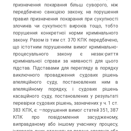
призначення покарання більш суворого, ніж
передбачено санкцією закону, на порушення
правил призначення покарання при сукупності
злочинів чи сукупності вироків тощо, тобто
порушення конкретної норми кримінального
закону. Разом із тим ст. 370 КПК передбачено,
що істотним порушенням вимог кримінально-
процесуального закону є незак-риття
кримінальної справи за наявності для цього
підстав. Підставами для перегляду в порядку
виключного провадження судових рішень
апеляційного суду, постановлених ним в
апеляційному порядку, і судових рішень
касаційного суду, постановлених у результаті
перевірки судових рішень, зазначених у ч. 1 ст.
383 КПК, є: —порушення вимог статей 351, 387
КПК про повідомлення засудженому,
виправданому або іншому учаснику процесу,