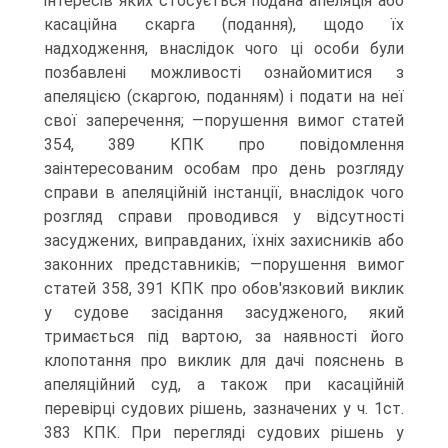
інтересів яких стосується подана апеляція або
касаційна скарга (подання), щодо їх
надходження, внаслідок чого ці особи були
позбавлені можливості ознайомитися з
апеляцією (скаргою, поданням) і подати на неї
свої заперечення; —порушення вимог статей
354, 389 КПК про повідомлення
заінтересованим особам про день розгляду
справи в апеляційній інстанції, внаслідок чого
розгляд справи проводився у відсутності
засуджених, виправданих, їхніх захисників або
законних представників; —порушення вимог
статей 358, 391 КПК про обов'язковий виклик
у судове засідання засудженого, який
тримається під вартою, за наявності його
клопотання про виклик для дачі пояснень в
апеляційний суд, а також при касаційній
перевірці судових рішень, зазначених у ч. 1ст.
383 КПК. При перегляді судових рішень у