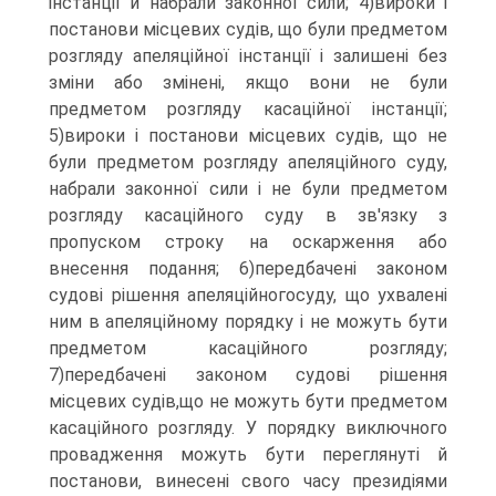
інстанції й набрали законної сили; 4)вироки і
постанови місцевих судів, що були предметом
розгляду апеляційної інстанції і залишені без
зміни або змінені, якщо вони не були
предметом розгляду касаційної інстанції;
5)вироки і постанови місцевих судів, що не
були предметом розгляду апеляційного суду,
набрали законної сили і не були предметом
розгляду касаційного суду в зв'язку з
пропуском строку на оскарження або
внесення подання; 6)передбачені законом
судові рішення апеляційногосуду, що ухвалені
ним в апеляційному порядку і не можуть бути
предметом касаційного розгляду;
7)передбачені законом судові рішення
місцевих судів,що не можуть бути предметом
касаційного розгляду. У порядку виключного
провадження можуть бути переглянуті й
постанови, винесені свого часу президіями