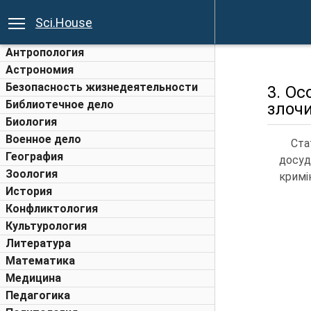
Sci.House
Антропология
Астрономия
Безопасность жизнедеятельности
3. Ос
Библиотечное дело
злочи
Биология
Военное дело
Ста
География
досуд
Зоология
кримі
История
Конфликтология
Культурология
Литература
Математика
Медицина
Педагогика