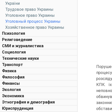
України
Трудовое право Украины
Уголовное право Украины
Уголовный процесс Украины
Хозяйственное право Украины
Психология
Религоведение
СМИ и журналистика
Социология
Технические науки
Транспорт
Поруше
Физика
процесу
Философия
розслід
Финансы
КПК. їх
Экология
неповно
Экономика
обвинув
Этнография и демография
законн
Юриспруденция
обстави