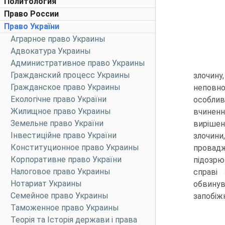
Политология
Право России
Право України
Аграрное право Украины
Адвокатура Украины
Административное право Украины
Гражданский процесс Украины
злочину
Гражданское право Украины
неповно
Екологічне право України
особлив
Жилищное право Украины
вчиненні
Земельне право України
вирішен
Інвестиційне право України
злочини
Конституционное право Украины
провад
Корпоративне право України
підозрю
Налоговое право Украины
справі
Нотариат Украины
обвину
Семейное право Украины
запобіж
Таможенное право Украины
Теорія та Історія держави і права