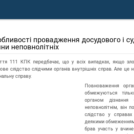
обливості провадження досудового і су
ни неповнолітніх
ття 111 КПК передбачає, що у всіх випадках, якщо зло
ове слідство слідчими органів внутрішніх справ. Але це 
нальну справу.
Повноваження орган
обмежуються тільк
органом дізнання
неповнолітнім, він 
слідство у справах
деякими обмеженнями:
брав участь у вчин