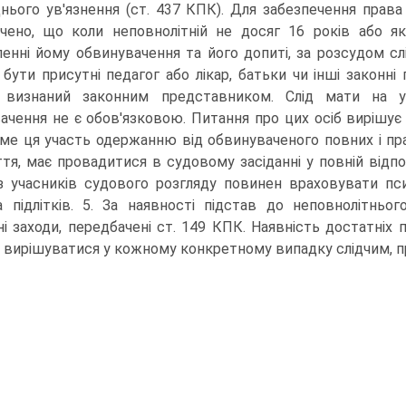
нього ув'язнення (ст. 437 КПК). Для забезпечення права
чено, що коли неповнолітній не досяг 16 років або я
ленні йому обвинувачення та його допиті, за розсудом сл
бути присутні педагог або лікар, батьки чи інші законні
в визнаний законним представником. Слід мати на ув
ачення не є обов'язковою. Питання про цих осіб вирішує 
ме ця участь одержанню від обвинуваченого повних і пра
ття, має провадитися в судовому засіданні у повній відп
 учасників судового розгляду повинен враховувати пси
а підлітків. 5. За наявності підстав до неповнолітнь
ні заходи, передбачені ст. 149 КПК. Наявність достатніх 
 вирішуватися у кожному конкретному випадку слідчим, 