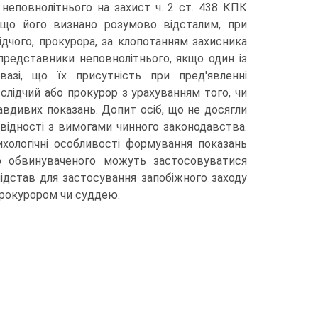
 неповнолітнього на захист ч. 2 ст. 438 КПК
кщо його визнано розумово відсталим, при
ідчого, прокурора, за клопотанням захисника
 представники неповнолітнього, якщо один із
азі, що їх присутність при пред'явленні
слідчий або прокурор з урахуванням того, чи
вдивих показань. Допит осіб, що не досягли
овідності з вимогами чинного законодавства.
хологічні особливості формування показань
ого обвинуваченого можуть застосовуватися
підстав для застосування запобіжного заходу
прокурором чи суддею.