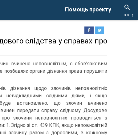
Помощь проекту
<<
↑
дового слідства у справах про
чин вчинено неповнолітнім, є обов'язковим
не позбавляє органи дізнання права порушити
ів дізнання щодо злочинів неповнолітніх
и невідкладними слідчими діями, і якщо
 буде встановлено, що злочин вчинено
повинен передати справу слідчому. Досудове
 про злочини неповнолітніх проводиться з
 1. Згідно зі ст. 439 КПК, якщо неповнолітній
енні злочину разом з дорослими, в кожному