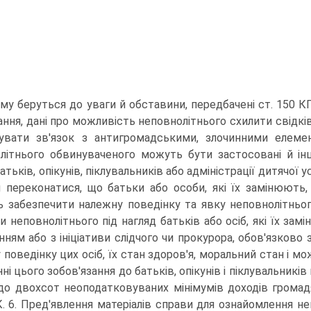
му беруться до уваги й обставини, передбачені ст. 150 КП
ння, дані про можливість неповнолітнього схилити свідків
увати зв'язок з антигромадськими, злочинними елеме
літнього обвинуваченого можуть бути застосовані й інші
атьків, опікунів, піклувальників або адміністрації дитячої 
 переконатися, що батьки або особи, які їх замінюють, 
 забезпечити належну поведінку та явку неповнолітнього
и неповнолітнього під нагляд батьків або осіб, які їх зам
нням або з ініціативи слідчого чи прокурора, обов'язково 
 поведінку цих осіб, їх стан здоров'я, моральний стан і 
ні цього зобов'язання до батьків, опікунів і піклувальник
 до двохсот неоподатковуваних мінімумів доходів громад
. 6. Пред'явлення матеріалів справи для ознайомлення н