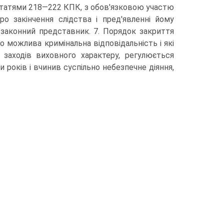
статями 218—222 КПК, з обов'язковою участю
о закінчення слідства і пред'явленні йому
 законний представник. 7. Порядок закриття
го можлива кримінальна відповідальність і які
 заходів виховного характеру, регулюється
років і вчинив суспільно небезпечне діяння,