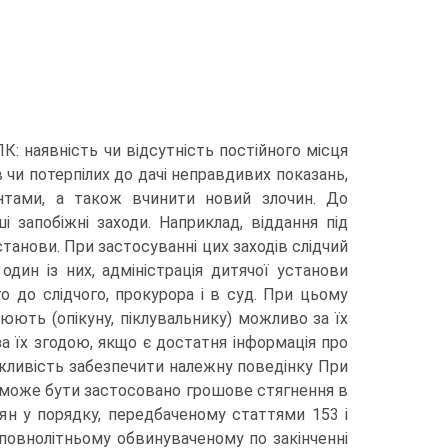
К: наявність чи відсутність постійного місця
 чи потерпілих до дачі неправдивих показань,
нтами, а також вчинити новий злочин. До
 запобіжні заходи. Наприклад, віддання під
установи. При застосуванні цих заходів слідчий
один із них, адміністрація дитячої установи
 до слідчого, прокурора і в суд. При цьому
інюють (опікуну, піклувальнику) можливо за їх
за їх згодою, якщо є достатня інформація про
можливість забезпечити належну поведінку При
ів може бути застосовано грошове стягнення в
ян у порядку, передбаченому статтями 153 і
еповнолітньому обвинуваченому по закінченні