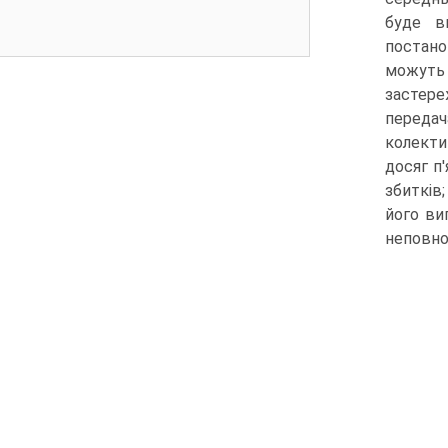
буде в
постано
можуть
застере
передача
колекти
досяг п
збитків
його ви
неповно