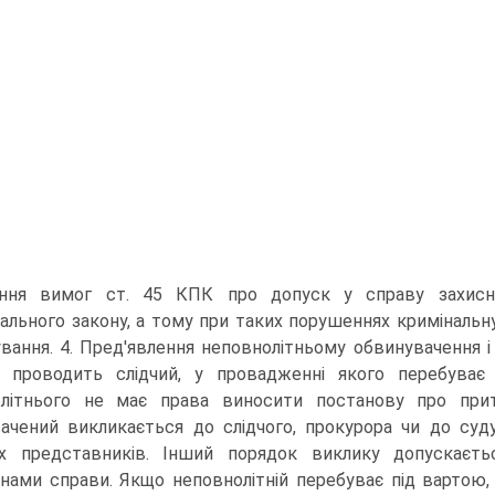
ння вимог ст. 45 КПК про допуск у справу захисни
ального закону, а тому при таких порушеннях криміналь
ування. 4. Пред'явлення неповнолітньому обвинувачення і
 проводить слідчий, у провадженні якого перебуває 
літнього не має права виносити постанову про притя
ачений викликається до слідчого, прокурора чи до суду
их представників. Інший порядок виклику допускаєт
нами справи. Якщо неповнолітній перебуває під вартою, 