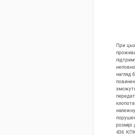
При цьо
прожива
підтрим
неповно
нагляд б
повинен
зможуть
передат
клопота
належну
порушен
розмірі
436 КПК