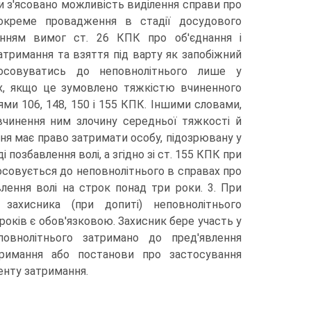
и з'ясовано можливість виділення справи про
окреме провадження в стадії досудового
нням вимог ст. 26 КПК про об'єднання і
Затримання та взяття під варту як запобіжний
осовуватись до неповнолітнього лише у
х, якщо це зумовлено тяжкістю вчиненного
ями 106, 148, 150 і 155 КПК. Іншими словами,
вчинення ним злочину середньої тяжкості й
ння має право затримати особу, підозрювану у
 позбавлення волі, а згідно зі ст. 155 КПК при
тосовується до неповнолітнього в справах про
влення волі на строк понад три роки. 3. При
 захисника (при допиті) неповнолітнього
 років є обов'язковою. Захисник бере участь у
овнолітнього затримано до пред'явлення
римання або постанови про застосування
енту затримання.