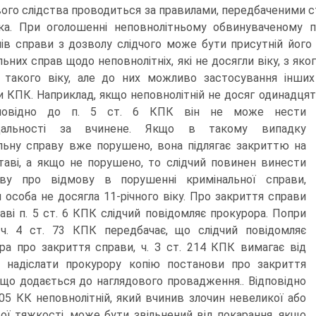
ого слідства проводиться за правилами, передбаченими 
ка. При оголошенні неповнолітньому обвинуваченому пр
лів справи з дозволу слідчого може бути присутній його
ьних справ щодо неповнолітніх, які не досягли віку, з яко
 такого віку, але до них можливо застосування інших
 КПК. Наприклад, якщо неповнолітній не досяг одинадцяти 
повідно до п.
5 ст. 6 КПК він не може нести
ідальності за вчинене. Якщо в такому випадку
льну справу вже порушено, вона підлягає закриттю на
ставі, а якщо не порушено, то слідчий повинен винести
ову про відмову в порушенні кримінальної справи,
и особа не досягла 11-річного віку. Про закриття справи
таві п. 5 ст. 6 КПК слідчий повідомляє прокурора. Попри
ч. 4 ст. 73 КПК передбачає, що слідчий повідомляє
ра про закриття справи, ч. З ст. 214 КПК вимагає від
о надіслати прокурору копію постанови про закриття
 що додається до наглядового провадження.. Відповідно
105 КК неповнолітній, який вчинив злочин невеликої або
ої тяжкості, може бути звільнений від покарання, якщо