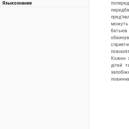
Языкознание
поперед
передба
пред'яв
можуть 
батькі
обвинув
сприяти
повнолі
Кожен з
дітей т
запобіж
повинна