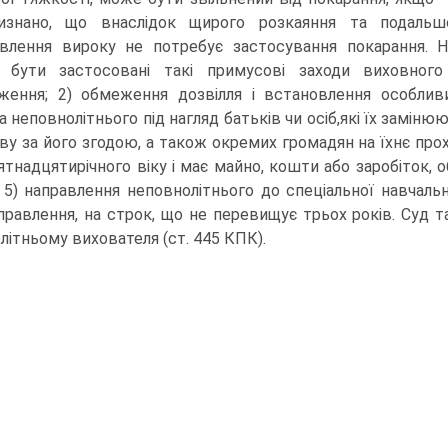
изнано, що внаслідок щирого розкаяння та подальш
влення вироку не потребує застосування покарання. Н
 бути застосовані такі примусові заходи виховного 
ження; 2) обмеження дозвілля і встановлення особлив
 неповнолітнього під нагляд батьків чи осіб,які їх замінюю
ву за його згодою, а також окремих громадян на їхнє прох
'ятнадцятирічного віку і має майно, кошти або заробіток,
; 5) направлення неповнолітнього до спеціальної навчальн
правлення, на строк, що не перевищує трьох років. Суд 
літньому вихователя (ст. 445 КПК).