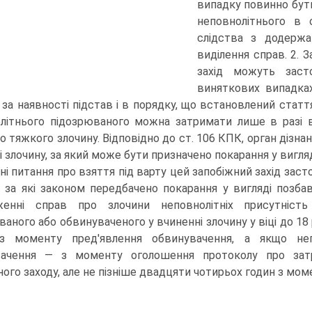
випадку повинно бут
неповнолітнього в 
слідства з додержа
виділення справ. 2. 
захід можуть заст
виняткових випадка
, за наявності підстав і в порядку, що встановлений статт
літнього підозрюваного можна затримати лише в разі 
о тяжкого злочину. Відповідно до ст. 106 КПК, орган дізна
 злочину, за який може бути призначено покарання у вигляді
ні питання про взяття під варту цей запобіжний захід зас
, за які законом передбачено покарання у вигляді позба
женні справ про злочини неповнолітніх присутність
ваного або обвинуваченого у вчиненні злочину у віці до 18
 з моменту пред'явлення обвинувачення, а якщо неп
вачення — з моменту оголошення протоколу про зат
ного заходу, але не пізніше двадцяти чотирьох годин з мом