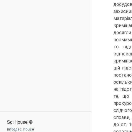
досудов
захисни
матеріа
кримінал
досягли
нормами
то від
відпов
криміна
цій під
постан
оскільк
на підс
те, що 
прокуро
слідчог
справи,
Sci.House ©
до ст. 
info@sci.house
середнь