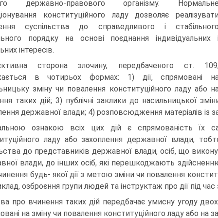
ого державно-правового організму. Нормальн
іонування конституційного ладу дозволяє реалізуват
нення суспільства до справедливого і стабільног
льного порядку на основі поєднання індивідуальних 
ьних інтересів.
єктивна сторона злочину, передбаченого ст. 109
жається в чотирьох формах: 1) дії, спрямовані н
ьницьку зміну чи повалення конституційного ладу або н
ння таких дій; 3) публічні заклики до насильницької змі
лення державної влади; 4) розповсюдження матеріалів із з
альною ознакою всіх цих дій є спрямованість їх с
итуційного ладу або захоплення державної влади, тобто
ьства до представників державної влади, осіб, що викон
вної влади, до інших осіб, які перешкоджають здійсненн
вчинення будь- якої дії з метою зміни чи повалення консти
иклад, озброєння групи людей та інструктаж про дії під час
ва про вчинення таких дій передбачає умисну угоду двох а
овані на зміну чи повалення конституційного ладу або на 