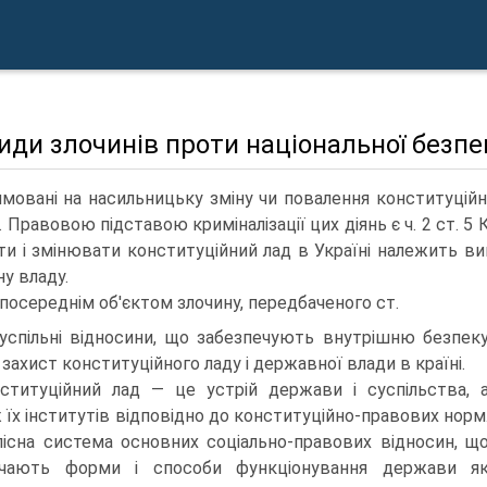
Види злочинів проти національної безпе
рямовані на насильницьку зміну чи повалення конституцій
). Правовою підставою криміналізації цих діянь є ч. 2 ст. 5
ти і змінювати конституційний лад в Україні належить в
у владу.
посереднім об'єктом злочину, передбаченого ст.
суспільні відносини, що забезпечують внутрішню безпек
 захист конституційного ладу і державної влади в країні.
ституційний лад — це устрій держави і суспільства, 
 їх інститутів відповідно до конституційно-правових норм
лісна система основних соціально-правових відносин, щ
ачають форми і способи функціонування держави я