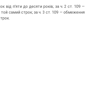
к від п'яти до десяти років; за ч. 2 ст. 109 —
 той самий строк; за ч. 3 ст. 109 — обмеження
строк.