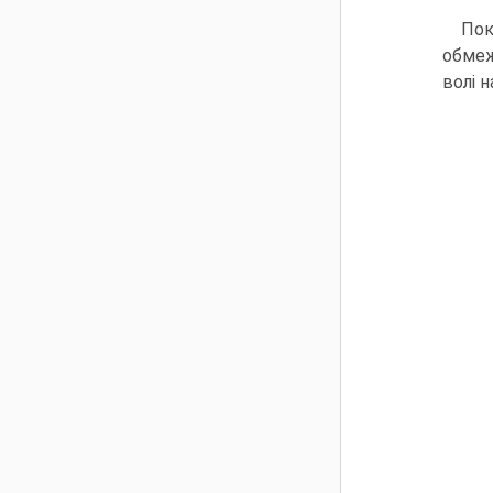
Пок
обмеж
волі н