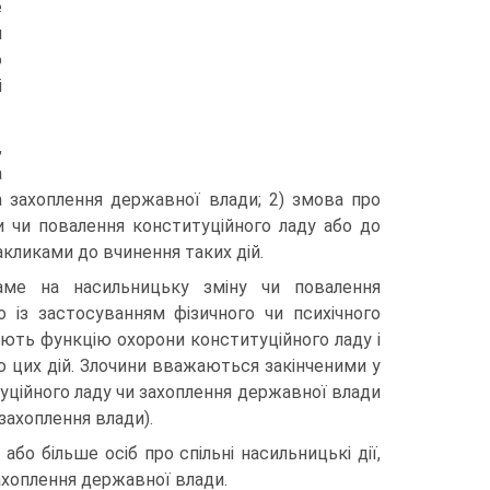
е
и
о
і
,
а
а захоплення державної влади; 2) змова про
ни чи повалення конституційного ладу або до
акликами до вчинення таких дій.
аме на насильницьку зміну чи повалення
 із застосуванням фізичного чи психічного
ують функцію охорони конституційного ладу і
ю цих дій. Злочини вважаються закінченими у
туційного ладу чи захоплення державної влади
 захоплення влади).
бо більше осіб про спільні насильницькі дії,
захоплення державної влади.