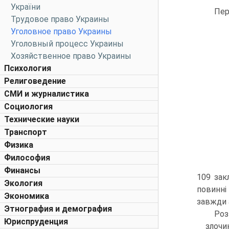
України
Пер
Трудовое право Украины
Уголовное право Украины
Уголовный процесс Украины
Хозяйственное право Украины
Психология
Религоведение
СМИ и журналистика
Социология
Технические науки
Транспорт
Физика
Философия
Финансы
109 зак
Экология
повинні
Экономика
завжди 
Этнография и демография
Роз
Юриспруденция
злочи