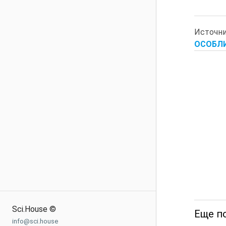
Источн
ОСОБЛИВ
Sci.House ©
Еще по
info@sci.house