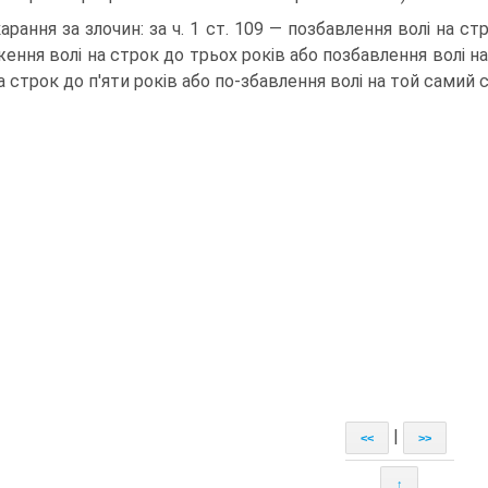
арання за злочин: за ч. 1 ст. 109 — позбавлення волі на стро
ення волі на строк до трьох років або позбавлення волі на
а строк до п'яти років або по-збавлення волі на той самий 
|
<<
>>
↑