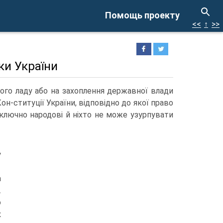
Помощь проекту
<<
↑
>>
ки України
ного ладу або на захоплення державної влади
 Кон-ституції України, відповідно до якої право
иключно народові й ніхто не може узурпувати
у
а
.
о
к