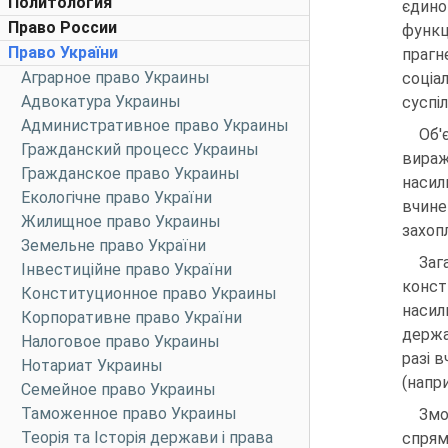
Политология
єдин
Право России
функц
Право України
праг
Аграрное право Украины
соціа
Адвокатура Украины
суспіл
Административное право Украины
Об'
Гражданский процесс Украины
вира
Гражданское право Украины
насил
Екологічне право України
вчине
Жилищное право Украины
захоп
Земельне право України
Заг
Інвестиційне право України
конст
Конституционное право Украины
насил
Корпоративне право України
держа
Налоговое право Украины
разі 
Нотариат Украины
(напр
Семейное право Украины
Таможенное право Украины
Змо
Теорія та Історія держави і права
спрям