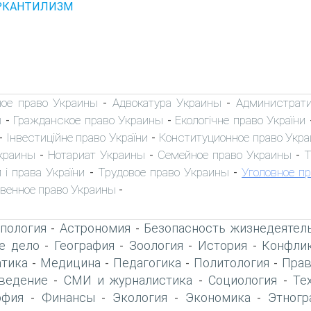
ЕРКАНТИЛИЗМ
ное право Украины
Адвокатура Украины
Администрати
-
-
ы
Гражданское право Украины
Екологічне право України
-
-
Інвестиційне право України
Конституционное право Укр
-
-
краины
Нотариат Украины
Семейное право Украины
Т
-
-
-
 і права України
Трудовое право Украины
Уголовное п
-
-
венное право Украины
-
пология
Астрономия
Безопасность жизнедеятел
-
-
е дело
География
Зоология
История
Конфлик
-
-
-
-
тика
Медицина
Педагогика
Политология
Прав
-
-
-
-
ведение
СМИ и журналистика
Социология
Те
-
-
-
офия
Финансы
Экология
Экономика
Этногр
-
-
-
-