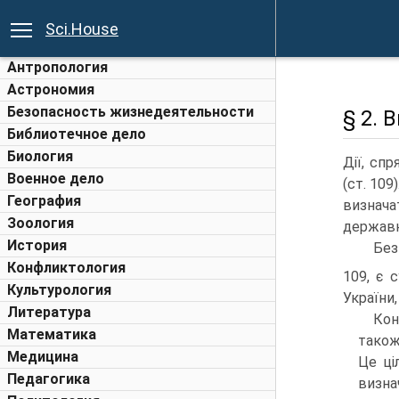
Sci.House
Антропология
Астрономия
Безопасность жизнедеятельности
§ 2. 
Библиотечное дело
Биология
Дії, сп
Военное дело
(ст. 109
География
визнача
Зоология
державн
История
Без
Конфликтология
109, є 
Культурология
України,
Литература
Кон
Математика
також
Медицина
Це ці
Педагогика
визн