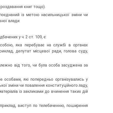
 роздавання книг тощо).
 поєднаний із метою насильницької зміни чи
ної влади.
ачених у ч. 2 ст. 109, є:
собою, яка перебуває на службі в органах
клад, депутат місцевої ради, голова суду,
алежно від того, чи була особа засуджена за
е особами, які попередньо організувались у
ької зміни чи повалення конституційного ладу,
теріалів із закликами до вчинення таких дій
наприклад, виступ по телебаченню, поширення