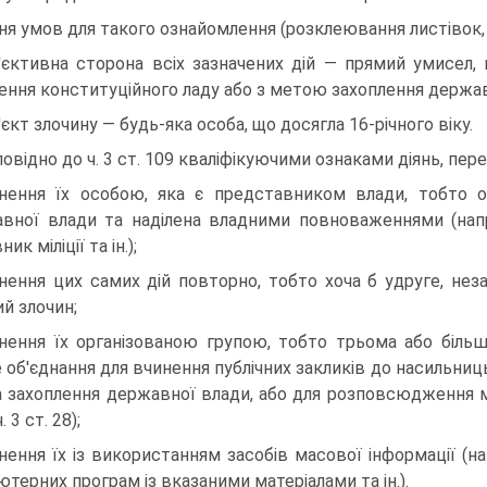
ня умов для такого ознайомлення (розклеювання листівок,
'єктивна сторона всіх зазначених дій — прямий умисел,
ення конституційного ладу або з метою захоплення держав
'єкт злочину — будь-яка особа, що досягла 16-річного віку.
повідно до ч. 3 ст. 109 кваліфікуючими ознаками діянь, передб
нення їх особою, яка є представником влади, тобто о
вної влади та наділена владними повноваженнями (напри
ник міліції та ін.);
нення цих самих дій повторно, тобто хоча б удруге, нез
й злочин;
нення їх організованою групою, тобто трьома або більш
е об'єднання для вчинення публічних закликів до насильниц
а захоплення державної влади, або для розповсюдження ма
. 3 ст. 28);
нення їх із використанням засобів масової інформації (
ютерних програм із вказаними матеріалами та ін.).