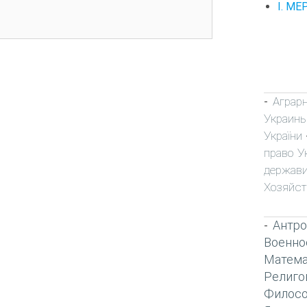
I. М
Аграр
-
Украин
України
право У
держави
Хозяйст
Антро
-
Военно
Матема
Религо
Филос