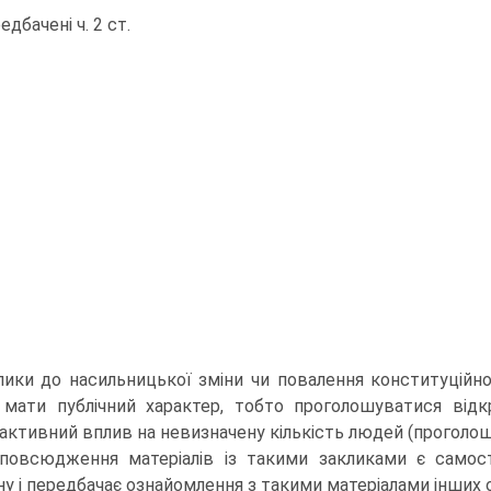
едбачені ч. 2 ст.
лики до насильницької зміни чи повалення конституційн
 мати публічний характер, тобто проголошуватися відк
активний вплив на невизначену кількість людей (проголоше
повсюдження матеріалів із такими закликами є самос
ну і передбачає ознайомлення з такими матеріалами інших о