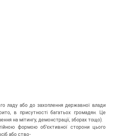
ого ладу або до захоплення державної влади
рито, в присутності багатьох громадян. Це
ння на мітингу, демонстрації, зборах тощо).
тійною формою об'єктивної сторони цього
сіб або ство-