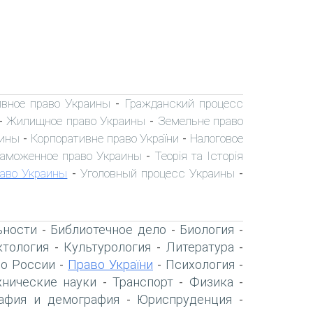
вное право Украины
Гражданский процесс
-
Жилищное право Украины
Земельне право
-
-
аины
Корпоративне право України
Налоговое
-
-
аможенное право Украины
Теорія та Історія
-
раво Украины
Уголовный процесс Украины
-
-
ьности
Библиотечное дело
Биология
-
-
-
тология
Культурология
Литература
-
-
-
о России
Право України
Психология
-
-
-
хнические науки
Транспорт
Физика
-
-
-
афия и демография
Юриспруденция
-
-