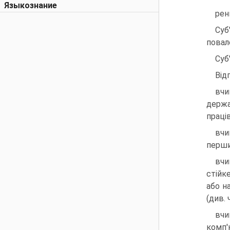
Языкознание
рен
Суб
повал
Суб
Від
вчи
держа
праців
вчи
перши
вчи
стійк
або н
(див. ч
вчи
комп'