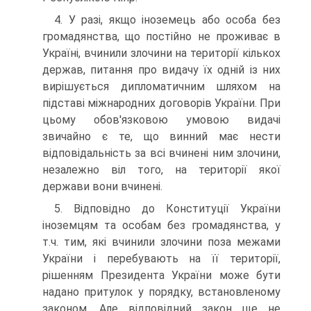
4. У разі, якщо іноземець або особа без
громадянства, що постійно не проживає в
Україні, вчинили злочини на території кількох
держав, питання про видачу їх одній із них
вирішується дипломатичним шляхом на
підставі міжнародних договорів України. При
цьому обов'язковою умовою видачі
звичайно є те, що винний має нести
відповідальність за всі вчинені ним злочини,
незалежно віл того, на території якої
держави вони вчинені.
5. Відповідно до Конституції України
іноземцям та особам без громадянства, у
т.ч. тим, які вчинили злочини поза межами
України і перебувають на її території,
рішенням Президента України може бути
надано притулок у порядку, встановленому
законом. Але відповідний закон ще не