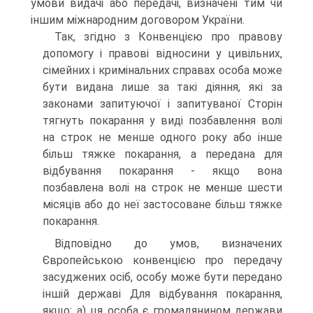
умови видачі або передачі, визначені тим чи
іншим міжнародним договором України.
Так, згідно з Конвенцією про правову
допомогу і правові відносини у цивільних,
сімейних і кримінальних справах особа може
бути видана лише за такі діяння, які за
законами запитуючої і запитуваної Сторін
тягнуть покарання у виді позбавлення волі
на строк не менше одного року або інше
більш тяжке покарання, а передана для
відбування покарання - якщо вона
позбавлена волі на строк не менше шести
місяців або до неї застосоване більш тяжке
покарання.
Відповідно до умов, визначених
Європейською конвенцією про передачу
засуджених осіб, особу може бути передано
іншій державі Для відбування покарання,
якщо: а) ця особа є громадянином держави