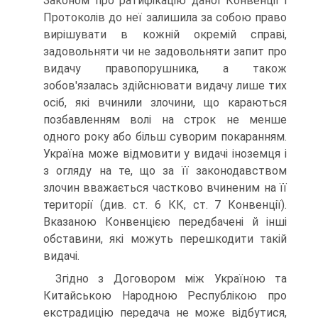
Законом про ратифікацію даної Конвенції і
Протоколів до неї залишила за собою право
вирішувати в кожній окремій справі,
задовольняти чи не задовольняти запит про
видачу правопорушника, а також
зобов'язалась здійснювати видачу лише тих
осіб, які вчинили злочини, що караються
позбавленням волі на строк не менше
одного року або більш суворим покаранням.
Україна може відмовити у видачі іноземця і
з огляду на те, що за її законодавством
злочин вважається частково вчиненим на її
території (див. ст. 6 КК, ст. 7 Конвенції).
Вказаною Конвенцією передбачені й інші
обставини, які можуть перешкодити такій
видачі.
Згідно з Договором між Україною та
Китайською Народною Республікою про
екстрадицію передача не може відбутися,