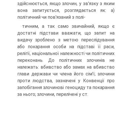
здійснюється, якщо злочин, у зв'язку з яким
вона запитується, розглядається як: а)
політичний чи пов'язаний з полі-
тичним, а так само звичайний, якщо є
достатні підстави вважати, що запит на
видачу зроблено з метою переслідування
або покарання особи на підставі її раси,
релігії, національної належності чи політичних
переконань. До політичних злочинів не
належать: вбивство або замах на вбивство
глави держави чи члена його сім'ї; злочини
проти людства, зазначені у Конвенції про
запобігання злочинові геноциду та покарання
за нього; злочини, перелічені у ст.