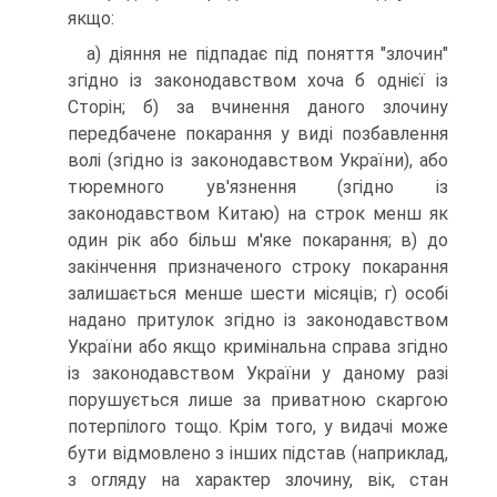
якщо:
а) діяння не підпадає під поняття "злочин"
згідно із законодавством хоча б однієї із
Сторін; б) за вчинення даного злочину
передбачене покарання у виді позбавлення
волі (згідно із законодавством України), або
тюремного ув'язнення (згідно із
законодавством Китаю) на строк менш як
один рік або більш м'яке покарання; в) до
закінчення призначеного строку покарання
залишається менше шести місяців; г) особі
надано притулок згідно із законодавством
України або якщо кримінальна справа згідно
із законодавством України у даному разі
порушується лише за приватною скаргою
потерпілого тощо. Крім того, у видачі може
бути відмовлено з інших підстав (наприклад,
з огляду на характер злочину, вік, стан