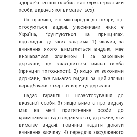
здоров'я та інші особистісні характеристики
особи, видача якої вимагається).
Як правило, всі міжнародні договори, що
стосуються видачі, учасниками яких є
Україна, ґрунтуються на принципах,
відповідно до яких зокрема: 1) злочин, за
вчинення якого вимагається видача, має
визнаватися злочином і за законами
держави, де знаходиться винна особа
(принцип тотожності); 2) якщо за законами
держави, яка вимагає видачі, за цей злочин
передбачено смертну кару, ця держава
надає гарантії її незастосування до
вказаної особи; 3) якщо вимога про видачу
має на меті притягнення особи до
кримінальної відповідальності, держава, яка
вимагає видачі, повинна надати докази
вчинення злочину; 4) передача засудженого