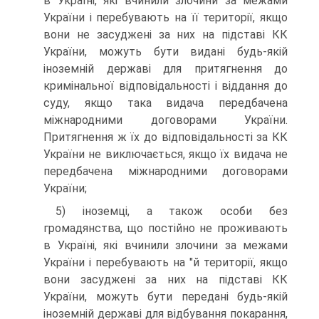
в Україні, які вчинили злочини за межами
України і перебувають на її території, якщо
вони не засуджені за них на підставі КК
України, можуть бути видані будь-якій
іноземній державі для притягнення до
кримінальної відповідальності і віддання до
суду, якщо така видача передбачена
міжнародними договорами України.
Притягнення ж їх до відповідальності за КК
України не виключається, якщо їх видача не
передбачена міжнародними договорами
України;
5) іноземці, а також особи без
громадянства, що постійно не проживають
в Україні, які вчинили злочини за межами
України і перебувають на "й території, якщо
вони засуджені за них на підставі КК
України, можуть бути передані будь-якій
іноземній державі для відбування покарання,