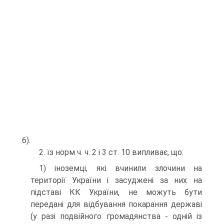
6).
2. їз норм ч. ч. 2 і 3 ст. 10 випливає, що:
1) іноземці, які вчинили злочини на
території України і засуджені за них на
підставі КК України, не можуть бути
передані для відбування покарання державі
(у разі подвійного громадянства - одній із