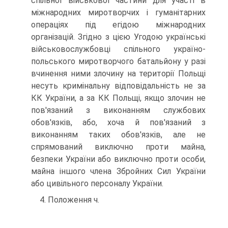
спільної військової частини для участі в
міжнародних миротворчих і гуманітарних
операціях під егідою міжнародних
організацій. Згідно з цією Угодою українські
військовослужбовці спільного україно-
польського миротворчого батальйону у разі
вчинення ними злочину на території Польщі
несуть кримінальну відповідальність не за
КК України, а за КК Польщі, якщо злочин не
пов'язаний з виконанням службових
обов'язків, або, хоча й пов'язаний з
виконанням таких обов'язків, але не
спрямований виключно проти майна,
безпеки України або виключно проти особи,
майна іншого члена Збройних Сил України
або цивільного персоналу України.
4. Положення ч.