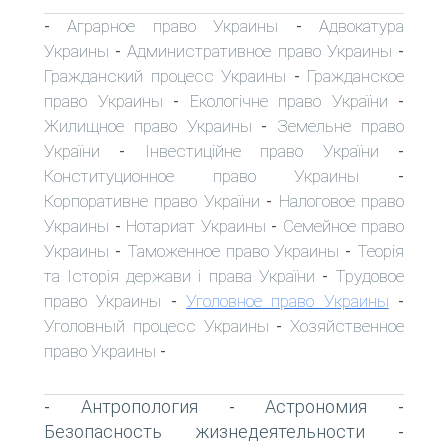
Аграрное право Украины
Адвокатура
-
-
Украины
Административное право Украины
-
-
Гражданский процесс Украины
Гражданское
-
право Украины
Екологічне право України
-
-
Жилищное право Украины
Земельне право
-
України
Інвестиційне право України
-
-
Конституционное право Украины
-
Корпоративне право України
Налоговое право
-
Украины
Нотариат Украины
Семейное право
-
-
Украины
Таможенное право Украины
Теорія
-
-
та Історія держави і права України
Трудовое
-
право Украины
Уголовное право Украины
-
-
Уголовный процесс Украины
Хозяйственное
-
право Украины
-
Антропология
Астрономия
-
-
-
Безопасность жизнедеятельности
-