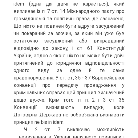
idem (одна дія двічі не карається), який
випливає із п. 7 ст. 14 Міжнародного пакту про
громадянські та політичні права, де зазначено,
Що ніхто не повинен бути вдруге засуджений
чи покараний за злочин, за який він уже був
остаточно засуджений або виправданий
відповідно до закону, і ст. 61 Конституції
України, згідно з якою ніхто не може бути двічі
притягнений до юридичної відповідальності
одного виду за одне й те саме
правопорушення. У ст. ст, 35 - 37 Європейської
конвенції про передачу провадження у
кримінальних справах цей принцип визначений
дещо вужче. Крім того, п. п. 2 і З ст. 35
Конвенції визначають випадки, коли
Договірна Держава не зобов'язана визнавати
принцип ne bis in idem.
Ч. 2 ст. 7 виключає можливість
невизнання в Україні вказаного принципу і