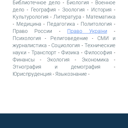
Библиотечное дело
Биология
Военное
-
-
дело
География
Зоология
История
-
-
-
-
Культурология
Литература
Математика
-
-
Медицина
Педагогика
Политология
-
-
-
-
Право России
Право України
-
-
Психология
Религоведение
СМИ и
-
-
журналистика
Социология
Технические
-
-
науки
Транспорт
Физика
Философия
-
-
-
-
Финансы
Экология
Экономика
-
-
-
Этнография и демография
-
Юриспруденция
Языкознание
-
-