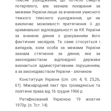
тілесне ушкодження, що потягло смерть
потерпілого, але зазнала покарання за
межами України лише за вчинення умисного
тяжкого тілесного ушкодження, це не
виключає можливості притягнення її до
кримінальної відповідальності за КК України
за вчинене діяння з урахуванням його
фактичних наслідків. Те саме стосується і
випадків, коли особа за межами України
зазнала стягнення за діяння, яке за
законодавством відповідної держави
визнається адміністративним порушенням,
а за законодавством України - злочином.
Конституція України {cm. cm. 4, 9, 25,26,
61). Міжнародний пакт про громадянські та
політичні права від 16 грудня 1966 р.
Ратифікований Україною 19 жовтня
1973р. (п. 7ст. 14).