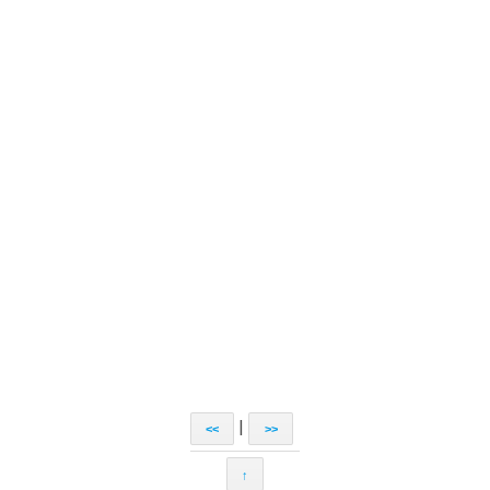
|
<<
>>
↑