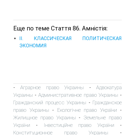
Еще по теме Стаття 86. Амністія:
II. КЛАССИЧЕСКАЯ ПОЛИТИЧЕСКАЯ
ЭКОНОМИЯ
Аграрное право Украины
Адвокатура
-
-
Украины
Административное право Украины
-
-
Гражданский процесс Украины
Гражданское
-
право Украины
Екологічне право України
-
-
Жилищное право Украины
Земельне право
-
України
Інвестиційне право України
-
-
Конституционное право Украины
-