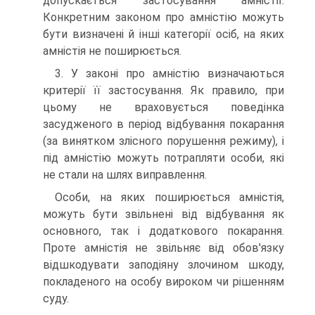
допускається застосування амністії.
Конкретним законом про амністію можуть
бути визначені й інші категорії осіб, на яких
амністія не поширюється.
3. У законі про амністію визначаються
критерії її застосування. Як правило, при
цьому не враховується поведінка
засудженого в період відбування покарання
(за винятком злісного порушення режиму), і
під амністію можуть потрапляти особи, які
не стали на шлях виправлення.
Особи, на яких поширюється амністія,
можуть бути звільнені від відбування як
основного, так і додаткового покарання.
Проте амністія не звільняє від обов'язку
відшкодувати заподіяну злочином шкоду,
покладеного на особу вироком чи рішенням
суду.