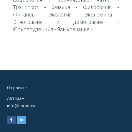
-
-
Транспорт
Физика
Философия
-
-
-
Финансы
Экология
Экономика
-
-
-
Этнография и демография
-
Юриспруденция
Языкознание
-
-
О проекте
Авторам
info@sci.house