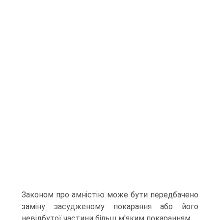
Законом про амністію може бути передбачено
заміну засудженому покарання або його
невідбутої частини більш м'яким покаранням.