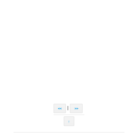
|
<<
>>
↑