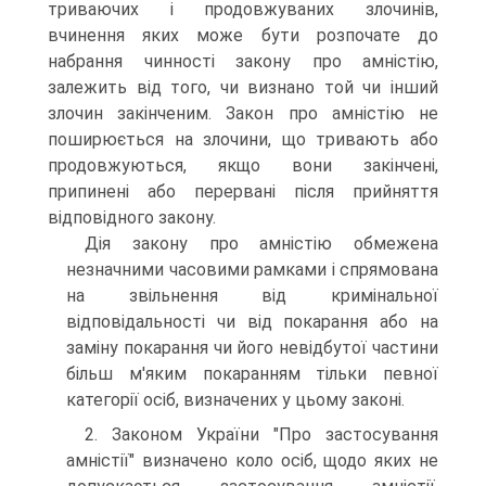
триваючих і продовжуваних злочинів,
вчинення яких може бути розпочате до
набрання чинності закону про амністію,
залежить від того, чи визнано той чи інший
злочин закінченим. Закон про амністію не
поширюється на злочини, що тривають або
продовжуються, якщо вони закінчені,
припинені або перервані після прийняття
відповідного закону.
Дія закону про амністію обмежена
незначними часовими рамками і спрямована
на звільнення від кримінальної
відповідальності чи від покарання або на
заміну покарання чи його невідбутої частини
більш м'яким покаранням тільки певної
категорії осіб, визначених у цьому законі.
2. Законом України "Про застосування
амністії" визначено коло осіб, щодо яких не