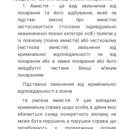
1. Амністія - це вид звільнення від
покарання та його відбування, який на
підставі закону про амністію
застосовується стосовно індивідуально
невизначеної певної категорії осіб і полягає у
їх повному (повна амністія) або частковому
(часткова амністія) звільненні від
кримінальної відповідальності чи від
покарання або в заміні покарання або його
невідбутої частини більш м'яким
покаранням.
Підставою звільнення від кримінальної
відповідальності є повна
та умовна амністія. У цих випадках
кримінальну справу щодо особи, в діянні якої
вбачається склад конкретного злочину, не
може бути порушено, а порушені справи, що
перебувають у провадженні органів