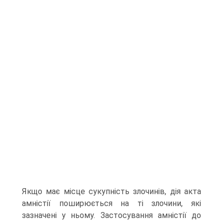
Якщо має місце сукупність злочинів, дія акта
амністії поширюється на ті злочини, які
зазначені у ньому. Застосування амністії до