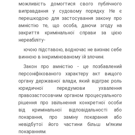
можливість домогтися свого публічного
виправдання у судовому порядку. Не є
перешкодою для застосування закону про
амністію те, що особа, даючи згоду на
закриття кримінальної справи за цією
нереабіліту-
ючою підставою, водночас не визнає себе
винною в інкримінованому їй злочині.
Закон про амністію - це позбавлений
персоніфікованого характеру акт вищого
органу державної влади, який відіграє роль
юридичної передумови ухвалення
правозастосовчим органом процесуального
рішення про звільнення конкретної особи
від кримінальної відповідальності або
покарання, про заміну покарання або
невідбутої його частини більш м'яким
покаранням.