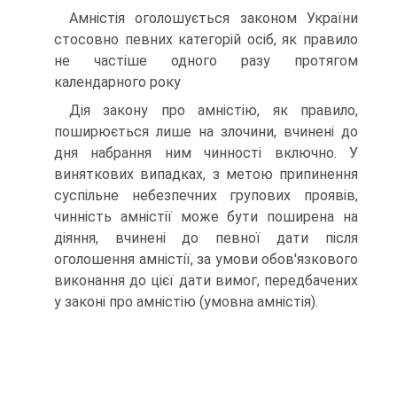
Амністія оголошується законом України
стосовно певних категорій осіб, як правило
не частіше одного разу протягом
календарного року
Дія закону про амністію, як правило,
поширюється лише на злочини, вчинені до
дня набрання ним чинності включно. У
виняткових випадках, з метою припинення
суспільне небезпечних групових проявів,
чинність амністії може бути поширена на
діяння, вчинені до певної дати після
оголошення амністії, за умови обов'язкового
виконання до цієї дати вимог, передбачених
у законі про амністію (умовна амністія).