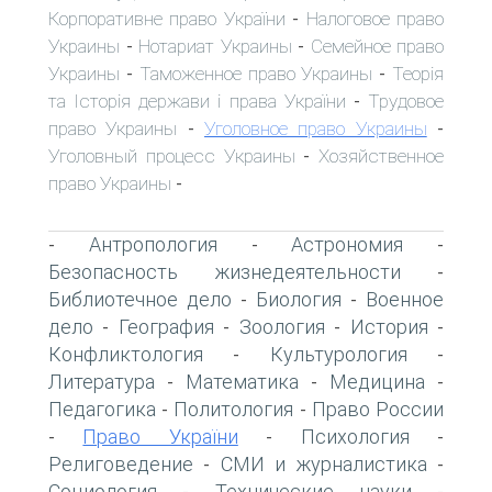
Корпоративне право України
Налоговое право
-
Украины
Нотариат Украины
Семейное право
-
-
Украины
Таможенное право Украины
Теорія
-
-
та Історія держави і права України
Трудовое
-
право Украины
Уголовное право Украины
-
-
Уголовный процесс Украины
Хозяйственное
-
право Украины
-
Антропология
Астрономия
-
-
-
Безопасность жизнедеятельности
-
Библиотечное дело
Биология
Военное
-
-
дело
География
Зоология
История
-
-
-
-
Конфликтология
Культурология
-
-
Литература
Математика
Медицина
-
-
-
Педагогика
Политология
Право России
-
-
Право України
Психология
-
-
-
Религоведение
СМИ и журналистика
-
-
Социология
Технические науки