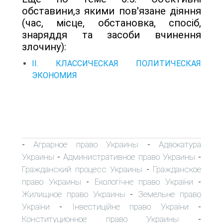
обставини,з якими пов'язане діяння
(час, місце, обстановка, спосіб,
знаряддя та засоби вчинення
злочину):
II. КЛАССИЧЕСКАЯ ПОЛИТИЧЕСКАЯ
ЭКОНОМИЯ
Аграрное право Украины
Адвокатура
-
-
Украины
Административное право Украины
-
-
Гражданский процесс Украины
Гражданское
-
право Украины
Екологічне право України
-
-
Жилищное право Украины
Земельне право
-
України
Інвестиційне право України
-
-
Конституционное право Украины
-