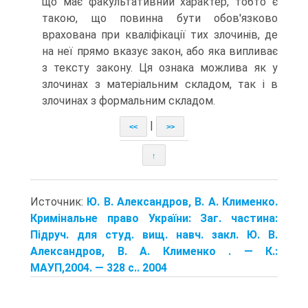
що має факультативний характер, тобто є
такою, що повинна бути обов'язково
врахована при кваліфікації тих злочинів, де
на неї прямо вказує закон, або яка випливає
з тексту закону. Ця ознака можлива як у
злочинах з матеріальним складом, так і в
злочинах з формальним складом.
|
<<
>>
↑
Источник:
Ю. В. Александров, В. А. Клименко.
Кримінальне право України: Заг. частина:
Підруч. для студ. вищ. навч. закл. Ю. В.
Александров, В. А. Клименко . — К.:
МАУП,2004. — 328 с.. 2004