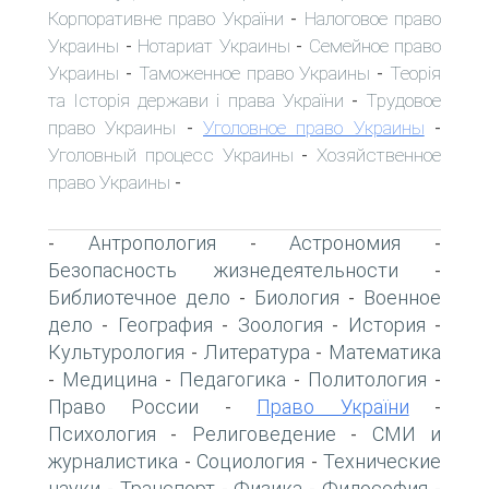
Корпоративне право України
Налоговое право
-
Украины
Нотариат Украины
Семейное право
-
-
Украины
Таможенное право Украины
Теорія
-
-
та Історія держави і права України
Трудовое
-
право Украины
Уголовное право Украины
-
-
Уголовный процесс Украины
Хозяйственное
-
право Украины
-
Антропология
Астрономия
-
-
-
Безопасность жизнедеятельности
-
Библиотечное дело
Биология
Военное
-
-
дело
География
Зоология
История
-
-
-
-
Культурология
Литература
Математика
-
-
Медицина
Педагогика
Политология
-
-
-
-
Право России
Право України
-
-
Психология
Религоведение
СМИ и
-
-
журналистика
Социология
Технические
-
-
науки
Транспорт
Физика
Философия