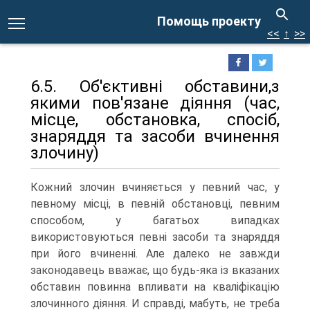
Помощь проекту
<<
↑
>>
6.5. Об'єктивні обставини,з
якими пов'язане діяння (час,
місце, обстановка, спосіб,
знаряддя та засоби вчинення
злочину)
Кожний злочин вчиняється у певний час, у
певному місці, в певній обстановці, певним
способом, у багатьох випадках
використовуються певні засоби та знаряддя
при його вчиненні. Але далеко не завжди
законодавець вважає, що будь-яка із вказаних
обставин повинна впливати на кваліфікацію
злочинного діяння.
И справді, мабуть, не треба