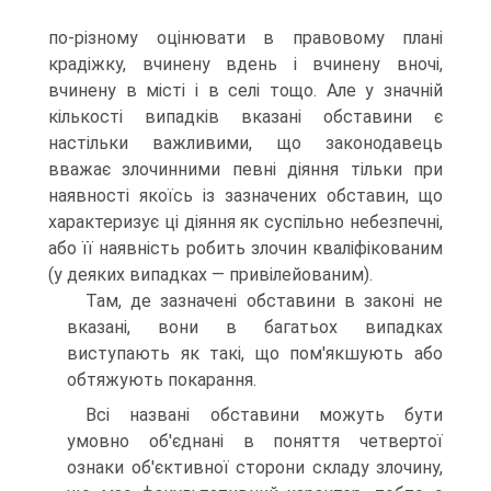
по-різному оцінювати в правовому плані
крадіжку, вчинену вдень і вчинену вночі,
вчинену в місті і в селі тощо. Але у значній
кількості випадків вказані обставини є
настільки важливими, що законодавець
вважає злочинними певні діяння тільки при
наявності якоїсь із зазначених обставин, що
характеризує ці діяння як суспільно небезпечні,
або її наявність робить злочин кваліфікованим
(у деяких випадках — привілейованим).
Там, де зазначені обставини в законі не
вказані, вони в багатьох випадках
виступають як такі, що пом'якшують або
обтяжують покарання.
Всі названі обставини можуть бути
умовно об'єднані в поняття четвертої
ознаки об'єктивної сторони складу злочину,